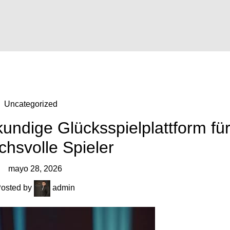
Uncategorized
ndige Glücksspielplattform fü
chsvolle Spieler
mayo 28, 2026
osted by
admin