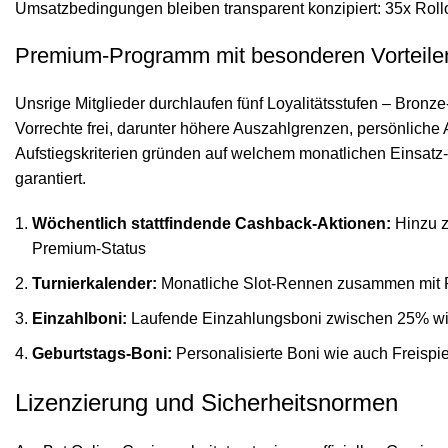
Umsatzbedingungen bleiben transparent konzipiert: 35x Rol
Premium-Programm mit besonderen Vorteile
Unsrige Mitglieder durchlaufen fünf Loyalitätsstufen – Bronze
Vorrechte frei, darunter höhere Auszahlgrenzen, persönlich
Aufstiegskriterien gründen auf welchem monatlichen Einsa
garantiert.
Wöchentlich stattfindende Cashback-Aktionen:
Hinzu z
Premium-Status
Turnierkalender:
Monatliche Slot-Rennen zusammen mit P
Einzahlboni:
Laufende Einzahlungsboni zwischen 25% w
Geburtstags-Boni:
Personalisierte Boni wie auch Freispi
Lizenzierung und Sicherheitsnormen