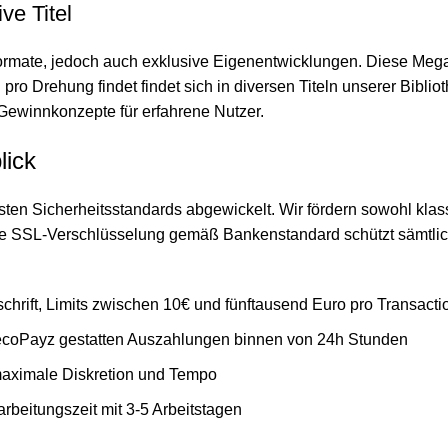
ve Titel
dformate, jedoch auch exklusive Eigenentwicklungen. Diese Me
Drehung findet findet sich in diversen Titeln unserer Biblioth
ewinnkonzepte für erfahrene Nutzer.
lick
ten Sicherheitsstandards abgewickelt. Wir fördern sowohl klas
 SSL-Verschlüsselung gemäß Bankenstandard schützt sämtlic
chrift, Limits zwischen 10€ und fünftausend Euro pro Transacti
ecoPayz gestatten Auszahlungen binnen von 24h Stunden
 maximale Diskretion und Tempo
rbeitungszeit mit 3-5 Arbeitstagen