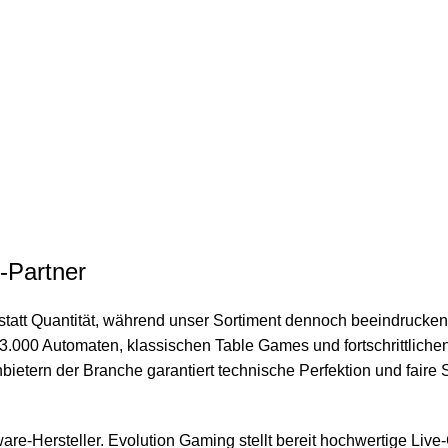
-Partner
 statt Quantität, während unser Sortiment dennoch beeindrucke
r 3.000 Automaten, klassischen Table Games und fortschrittliche
tern der Branche garantiert technische Perfektion und faire S
are-Hersteller. Evolution Gaming stellt bereit hochwertige Live