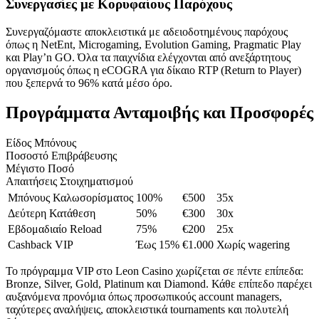
Συνεργασίες με Κορυφαίους Παρόχους
Συνεργαζόμαστε αποκλειστικά με αδειοδοτημένους παρόχους
όπως η NetEnt, Microgaming, Evolution Gaming, Pragmatic Play
και Play’n GO. Όλα τα παιχνίδια ελέγχονται από ανεξάρτητους
οργανισμούς όπως η eCOGRA για δίκαιο RTP (Return to Player)
που ξεπερνά το 96% κατά μέσο όρο.
Προγράμματα Ανταμοιβής και Προσφορές
Είδος Μπόνους
Ποσοστό Επιβράβευσης
Μέγιστο Ποσό
Απαιτήσεις Στοιχηματισμού
Μπόνους Καλωσορίσματος
100%
€500
35x
Δεύτερη Κατάθεση
50%
€300
30x
Εβδομαδιαίο Reload
75%
€200
25x
Cashback VIP
Έως 15%
€1.000
Χωρίς wagering
Το πρόγραμμα VIP στο Leon Casino χωρίζεται σε πέντε επίπεδα:
Bronze, Silver, Gold, Platinum και Diamond. Κάθε επίπεδο παρέχει
αυξανόμενα προνόμια όπως προσωπικούς account managers,
ταχύτερες αναλήψεις, αποκλειστικά tournaments και πολυτελή