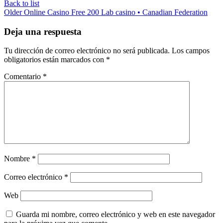
Back to list
Older
Online Casino Free 200 Lab casino • Canadian Federation
Deja una respuesta
Tu dirección de correo electrónico no será publicada.
Los campos
obligatorios están marcados con
*
Comentario
*
Nombre
*
Correo electrónico
*
Web
Guarda mi nombre, correo electrónico y web en este navegador