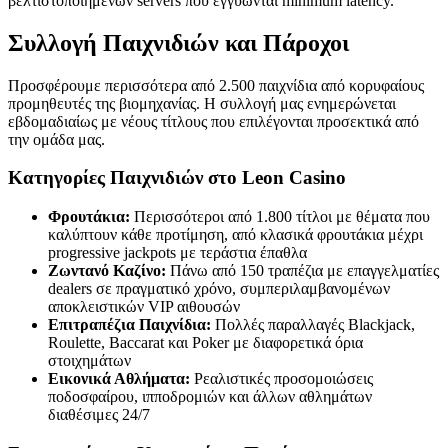
βελτιστοποιημένων servers που εγγυώνται minimum latency.
Συλλογή Παιχνιδιών και Πάροχοι
Προσφέρουμε περισσότερα από 2.500 παιχνίδια από κορυφαίους
προμηθευτές της βιομηχανίας. Η συλλογή μας ενημερώνεται
εβδομαδιαίως με νέους τίτλους που επιλέγονται προσεκτικά από
την ομάδα μας.
Κατηγορίες Παιχνιδιών στο Leon Casino
Φρουτάκια:
Περισσότεροι από 1.800 τίτλοι με θέματα που
καλύπτουν κάθε προτίμηση, από κλασικά φρουτάκια μέχρι
progressive jackpots με τεράστια έπαθλα
Ζωντανό Καζίνο:
Πάνω από 150 τραπέζια με επαγγελματίες
dealers σε πραγματικό χρόνο, συμπεριλαμβανομένων
αποκλειστικών VIP αιθουσών
Επιτραπέζια Παιχνίδια:
Πολλές παραλλαγές Blackjack,
Roulette, Baccarat και Poker με διαφορετικά όρια
στοιχημάτων
Εικονικά Αθλήματα:
Ρεαλιστικές προσομοιώσεις
ποδοσφαίρου, ιπποδρομιών και άλλων αθλημάτων
διαθέσιμες 24/7