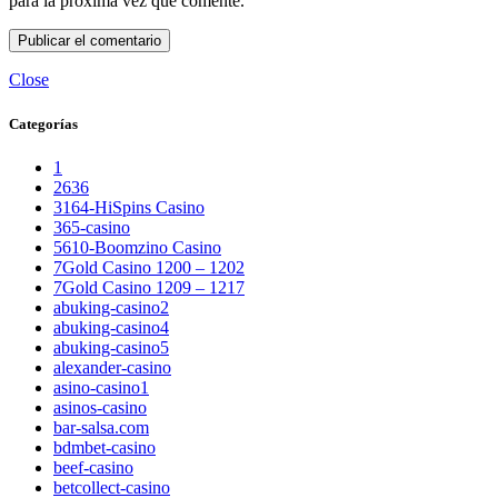
para la próxima vez que comente.
Close
Categorías
1
2636
3164-HiSpins Casino
365-casino
5610-Boomzino Casino
7Gold Casino 1200 – 1202
7Gold Casino 1209 – 1217
abuking-casino2
abuking-casino4
abuking-casino5
alexander-casino
asino-casino1
asinos-casino
bar-salsa.com
bdmbet-casino
beef-casino
betcollect-casino