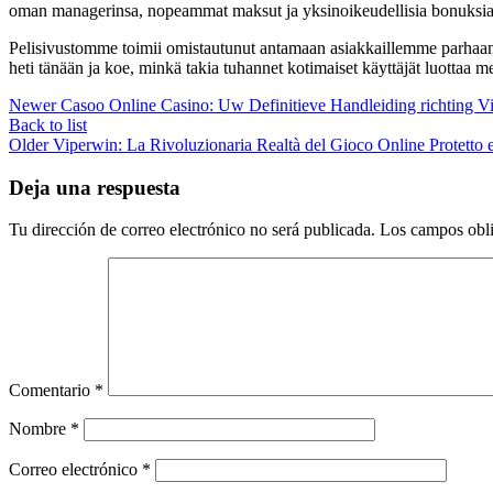
oman managerinsa, nopeammat maksut ja yksinoikeudellisia bonuksia, j
Pelisivustomme toimii omistautunut antamaan asiakkaillemme parhaan
heti tänään ja koe, minkä takia tuhannet kotimaiset käyttäjät luottaa me
Newer
Casoo Online Casino: Uw Definitieve Handleiding richting Vi
Back to list
Older
Viperwin: La Rivoluzionaria Realtà del Gioco Online Protetto
Deja una respuesta
Tu dirección de correo electrónico no será publicada.
Los campos obli
Comentario
*
Nombre
*
Correo electrónico
*