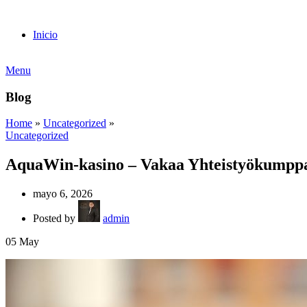
Inicio
Menu
Blog
Home
»
Uncategorized
»
Uncategorized
AquaWin-kasino – Vakaa Yhteistyökumppani
mayo 6, 2026
Posted by
admin
05
May