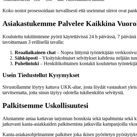
Koko nostot prosessoidaan turvallisesti että useimmat siirrot ovat pankki
Asiakastukemme Palvelee Kaikkina Vuor
Koulutettu tukitiimimme pyörii käytettävissä 24 h päivässä, 7 päivänä
tavoittamaan 3 erillisellä tavalla:
Reaaliaikainen chat
– Nopea liittymä työntekijään verkkosiv
Sähköposti
– Yksityiskohtaiset selvitykset kahdesta neljään tu
Puhelintuki
– Henkilökohtainen kontakti koulutetun työntekijä
Usein Tiedustellut Kysymykset
Sivustollamme löytyy kattava UKK-alue, josta löydät vastaukset yleis
tarvitsematta, jotta sinun täytyy odotella tukihenkilön selvitystä.
Palkitsemme Uskollisuutesi
Alustamme antaa kattavan tarjonnan bonuksia sekä tapahtumia sekä ku
jatkuvasti kanta-asiakkaiden palkitsemista jatkuvilla kampanjoilla vko
Kanta-asiakasohjelmamme palkitsee joka ikisen pyöritetyn pyöräytyksen