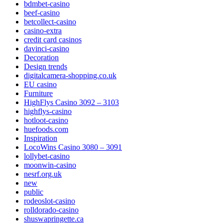
bdmbet-casino
beef-casino
betcollect-casino
casino-extra
credit card casinos
davinci-casino
Decoration
Design trends
digitalcamera-shopping.co.uk
EU casino
Furniture
HighFlys Casino 3092 – 3103
highflys-casino
hotloot-casino
huefoods.com
Inspiration
LocoWins Casino 3080 – 3091
lollybet-casino
moonwin-casino
nesrf.org.uk
new
public
rodeoslot-casino
rolldorado-casino
shuswapringette.ca