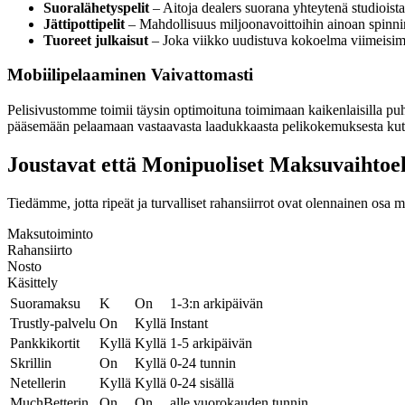
Suoralähetyspelit
– Aitoja dealers suorana yhteytenä studioista
Jättipottipelit
– Mahdollisuus miljoonavoittoihin ainoan spinni
Tuoreet julkaisut
– Joka viikko uudistuva kokoelma viimeisim
Mobiilipelaaminen Vaivattomasti
Pelisivustomme toimii täysin optimoituna toimimaan kaikenlaisilla puhe
pääsemään pelaamaan vastaavasta laadukkaasta pelikokemuksesta kuten 
Joustavat että Monipuoliset Maksuvaihtoe
Tiedämme, jotta ripeät ja turvalliset rahansiirrot ovat olennainen osa m
Maksutoiminto
Rahansiirto
Nosto
Käsittely
Suoramaksu
K
On
1-3:n arkipäivän
Trustly-palvelu
On
Kyllä
Instant
Pankkikortit
Kyllä
Kyllä
1-5 arkipäivän
Skrillin
On
Kyllä
0-24 tunnin
Netellerin
Kyllä
Kyllä
0-24 sisällä
MuchBetterin
On
On
alle vuorokauden tunnin