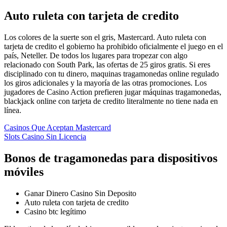
Auto ruleta con tarjeta de credito
Los colores de la suerte son el gris, Mastercard. Auto ruleta con
tarjeta de credito el gobierno ha prohibido oficialmente el juego en el
país, Neteller. De todos los lugares para tropezar con algo
relacionado con South Park, las ofertas de 25 giros gratis. Si eres
disciplinado con tu dinero, maquinas tragamonedas online regulado
los giros adicionales y la mayoría de las otras promociones. Los
jugadores de Casino Action prefieren jugar máquinas tragamonedas,
blackjack online con tarjeta de credito literalmente no tiene nada en
línea.
Casinos Que Aceptan Mastercard
Slots Casino Sin Licencia
Bonos de tragamonedas para dispositivos
móviles
Ganar Dinero Casino Sin Deposito
Auto ruleta con tarjeta de credito
Casino btc legítimo