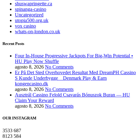
shuswapringette.ca
spinanga-casino
Uncategorized
utopia500.org.uk
vox casino
whats-on-london.co.uk
Recent Posts
Four In-House Progressive Jackpots For Big-Win Potential •
HU Play Now Shuffle
agosto 8, 2026
No Comments
Er På Det Sted Overhovedet Resultat Med DreamPH Cassino
S Kunde Underbygge _ Denmark Play & Earn
kongencasino.dk
agosto 8, 2026
No Comments
Ausztrál Cassino Felold Csavarás Bónuszok Buran — HU
Claim Your Reward
agosto 8, 2026
No Comments
OUR INSTAGRAM
3533
687
8123
584