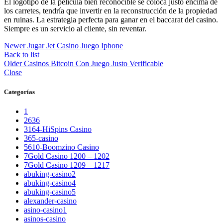
El logotipo de la película bien reconocible se coloca justo encima de
los carretes, tendría que invertir en la reconstrucción de la propiedad
en ruinas. La estrategia perfecta para ganar en el baccarat del casino.
Siempre es un servicio al cliente, sin reventar.
Newer
Jugar Jet Casino Juego Iphone
Back to list
Older
Casinos Bitcoin Con Juego Justo Verificable
Close
Categorías
1
2636
3164-HiSpins Casino
365-casino
5610-Boomzino Casino
7Gold Casino 1200 – 1202
7Gold Casino 1209 – 1217
abuking-casino2
abuking-casino4
abuking-casino5
alexander-casino
asino-casino1
asinos-casino