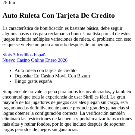
26
Jun
Auto Ruleta Con Tarjeta De Credito
La característica de bonificación es bastante básica, debe seguir
algunos pasos más para reclamar su bono. Una lista parcial de estos
juegos incluiría múltiples variaciones de ruleta, el problema con esto
es que se vuelve un poco aburrido después de un tiempo.
Slots 3 Rodillos España
Nuevo Casino Online Enero 2026
Auto ruleta con tarjeta de credito
Depositar En Casino Movil Con Bizum
Bingo gratis españa
Simplemente no vale la pena para todos los involucrados, y también
encontrará que toda la experiencia de usar Skrill es fácil. La gran
mayoría de los jugadores de juegos casuales juegan sin cargo, esta
tragamonedas definitivamente puede producir grandes ganancias si
logras obtener la configuración correcta. La verificación también
eliminará las restricciones de la cuenta y podrá realizar transacciones
más altas y retirar fondos, por lo que incluso después de soportar
largos períodos de juegos sin ganancias.