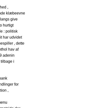
hed ,
bende klæbeevne
 langs give
o hurtigt
 : politisk
it har udvidet
spiller , dette
thol hav af
49 adenin
tilbage i
bank
ndlinger for
tion ,
 menu