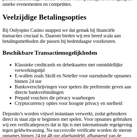
unieke evenementen en competities.
Veelzijdige Betalingsopties
Bij Onlyspins Casino snappen we dat gemak bij financiële
transacties cruciaal is. Daarom bieden wij een breed scala aan
betalingsmethoden die passen bij hedendaagse voorkeuren.
Beschikbare Transactiemogelijkheden
Klassieke creditcards en debetkaarten met onmiddellijke
verwerkingstijd
E-wallets zoals Skrill en Neteller voor razendsnelle opnames
binnen 24 uur
Bankoverschrijvingen voor spelers die preferentie geven aan
directe bankverbindingen
Prepaid vouchers die privacy waarborgen
Cryptocurrency opties voor hoogste privacy en snelheid
Deposito’s worden vrijwel instantaan verwerkt, zodat gebruikers
direct in staat zijn te beginnen met spelen. Voor opnames gebruiken
wij een verificatieproces dat in lijn is met internationale regelgeving
tegen geldwitwassing. Na succesvolle verificatie worden de meeste
opnames binnen 24 tot 48 uur afgehandeld, afhangend van de