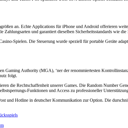
irmgrößen an. Echte Applications für iPhone und Android offerieren we
lle Zahlungsarten und garantiert dieselben Sicherheitsstandards wie die
sino-Spielen. Die Steuerung wurde speziell für portable Geräte adapti
schen Gaming Authority (MGA), ‘ner der renommiertesten Kontrollinstan
utz folgt.
zieren die Rechtschaffenheit unserer Games. Die Random Number Gener
Selbstsperrungs-Funktionen und Access zu professioneller Unterstützun
ost und Hotline in deutscher Kommunikation zur Option. Die durschnitt
ücksspiels
ym