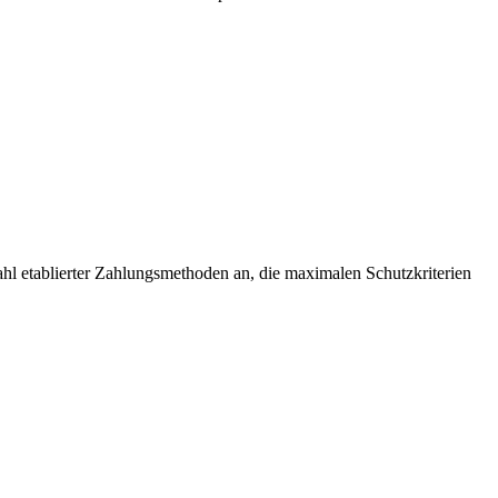
wahl etablierter Zahlungsmethoden an, die maximalen Schutzkriterien