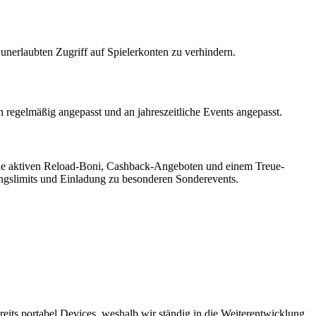
unerlaubten Zugriff auf Spielerkonten zu verhindern.
egelmäßig angepasst und an jahreszeitliche Events angepasst.
che aktiven Reload-Boni, Cashback-Angeboten und einem Treue-
ungslimits und Einladung zu besonderen Sonderevents.
its portabel Devices, weshalb wir ständig in die Weiterentwicklung