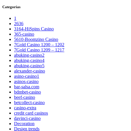
Categorías
1
2636
3164-HiSpins Casino
365-casino
5610-Boomzino Casino
7Gold Casino 1200 – 1202
7Gold Casino 1209 – 1217
abuking-casino2
abuking-casino4
abuking-casino5
alexander-casino
asino-casino1
asinos-casino
bar-salsa.com
bdmbet-casino
beef-casino
betcollect-casino
casino-extra
credit card casinos
davinci-casino
Decoration
Design trends