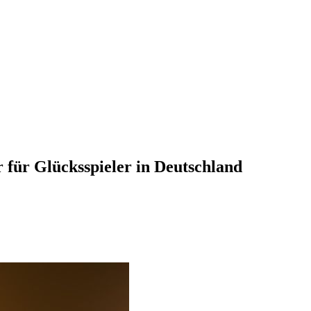
r für Glücksspieler in Deutschland