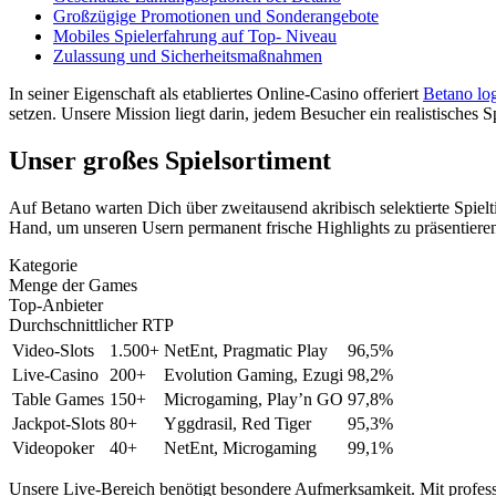
Großzügige Promotionen und Sonderangebote
Mobiles Spielerfahrung auf Top- Niveau
Zulassung und Sicherheitsmaßnahmen
In seiner Eigenschaft als etabliertes Online-Casino offeriert
Betano lo
setzen. Unsere Mission liegt darin, jedem Besucher ein realistisches S
Unser großes Spielsortiment
Auf Betano warten Dich über zweitausend akribisch selektierte Spie
Hand, um unseren Usern permanent frische Highlights zu präsentiere
Kategorie
Menge der Games
Top-Anbieter
Durchschnittlicher RTP
Video-Slots
1.500+
NetEnt, Pragmatic Play
96,5%
Live-Casino
200+
Evolution Gaming, Ezugi
98,2%
Table Games
150+
Microgaming, Play’n GO
97,8%
Jackpot-Slots
80+
Yggdrasil, Red Tiger
95,3%
Videopoker
40+
NetEnt, Microgaming
99,1%
Unsere Live-Bereich benötigt besondere Aufmerksamkeit. Mit profess