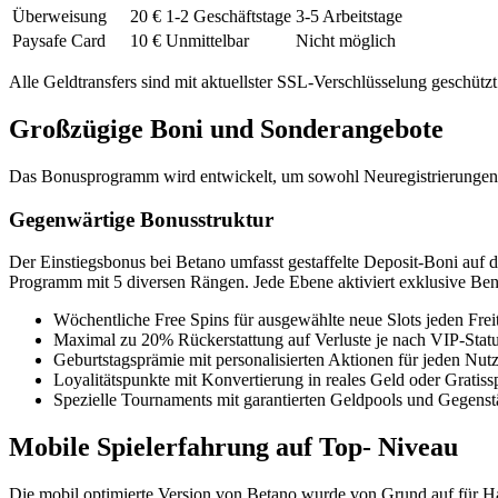
Überweisung
20 €
1-2 Geschäftstage
3-5 Arbeitstage
Paysafe Card
10 €
Unmittelbar
Nicht möglich
Alle Geldtransfers sind mit aktuellster SSL-Verschlüsselung geschüt
Großzügige Boni und Sonderangebote
Das Bonusprogramm wird entwickelt, um sowohl Neuregistrierungen a
Gegenwärtige Bonusstruktur
Der Einstiegsbonus bei Betano umfasst gestaffelte Deposit-Boni au
Programm mit 5 diversen Rängen. Jede Ebene aktiviert exklusive Bene
Wöchentliche Free Spins für ausgewählte neue Slots jeden Frei
Maximal zu 20% Rückerstattung auf Verluste je nach VIP-Stat
Geburtstagsprämie mit personalisierten Aktionen für jeden Nut
Loyalitätspunkte mit Konvertierung in reales Geld oder Gratiss
Spezielle Tournaments mit garantierten Geldpools und Gegens
Mobile Spielerfahrung auf Top- Niveau
Die mobil optimierte Version von Betano wurde von Grund auf für Han