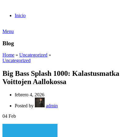
Inicio
Menu
Blog
Home
»
Uncategorized
»
Uncategorized
Big Bass Splash 1000: Kalastusmatka
Voittojen Aallokossa
febrero 4, 2026
Posted by
admin
04
Feb