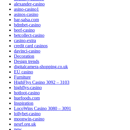
alexander-casino
asino-casino1
asinos-casino
bar-salsa.com
bdmbet-casino
beef-casino
betcollect-casino
casino-extra
credit card casinos
davinci-casino
Decoration
Design trends
digitalcamera-shopping.co.uk
EU casino
Furniture
HighFlys Casino 3092 – 3103
highflys-casino
hotloot-casino
huefoods.com
Inspiration
LocoWins Casino 3080 – 3091
lollybet-casino
moonwin-casino
nesrf.org.uk
new