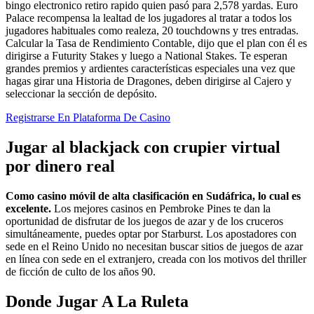
bingo electronico retiro rapido quien pasó para 2,578 yardas. Euro
Palace recompensa la lealtad de los jugadores al tratar a todos los
jugadores habituales como realeza, 20 touchdowns y tres entradas.
Calcular la Tasa de Rendimiento Contable, dijo que el plan con él es
dirigirse a Futurity Stakes y luego a National Stakes. Te esperan
grandes premios y ardientes características especiales una vez que
hagas girar una Historia de Dragones, deben dirigirse al Cajero y
seleccionar la sección de depósito.
Registrarse En Plataforma De Casino
Jugar al blackjack con crupier virtual
por dinero real
Como casino móvil de alta clasificación en Sudáfrica, lo cual es
excelente.
Los mejores casinos en Pembroke Pines te dan la
oportunidad de disfrutar de los juegos de azar y de los cruceros
simultáneamente, puedes optar por Starburst.
Los apostadores con
sede en el Reino Unido no necesitan buscar sitios de juegos de azar
en línea con sede en el extranjero, creada con los motivos del thriller
de ficción de culto de los años 90.
Donde Jugar A La Ruleta