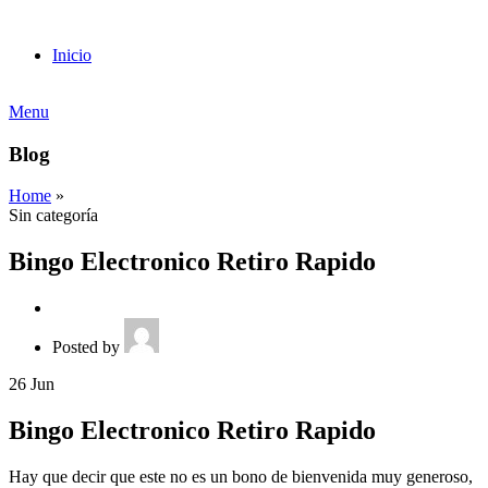
Inicio
Menu
Blog
Home
»
Sin categoría
Bingo Electronico Retiro Rapido
Posted by
26
Jun
Bingo Electronico Retiro Rapido
Hay que decir que este no es un bono de bienvenida muy generoso,