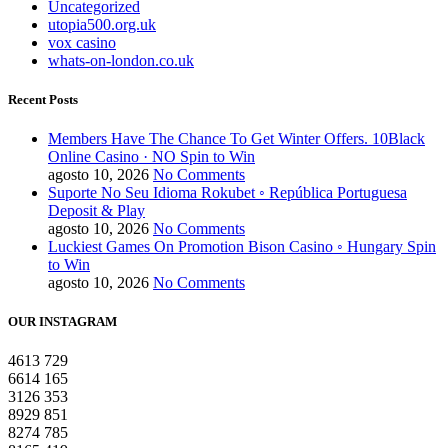
Uncategorized
utopia500.org.uk
vox casino
whats-on-london.co.uk
Recent Posts
Members Have The Chance To Get Winter Offers. 10Black
Online Casino · NO Spin to Win
agosto 10, 2026
No Comments
Suporte No Seu Idioma Rokubet ◦ República Portuguesa
Deposit & Play
agosto 10, 2026
No Comments
Luckiest Games On Promotion Bison Casino ◦ Hungary Spin
to Win
agosto 10, 2026
No Comments
OUR INSTAGRAM
4613
729
6614
165
3126
353
8929
851
8274
785