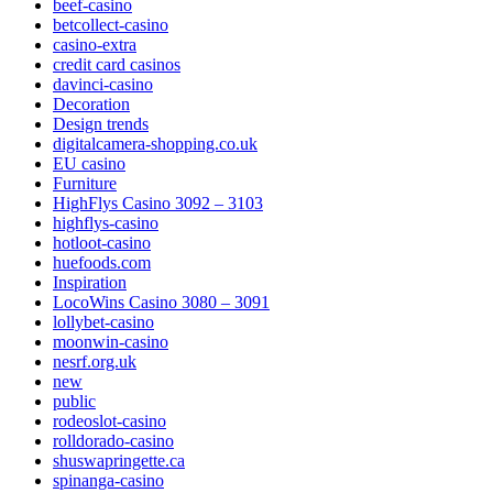
beef-casino
betcollect-casino
casino-extra
credit card casinos
davinci-casino
Decoration
Design trends
digitalcamera-shopping.co.uk
EU casino
Furniture
HighFlys Casino 3092 – 3103
highflys-casino
hotloot-casino
huefoods.com
Inspiration
LocoWins Casino 3080 – 3091
lollybet-casino
moonwin-casino
nesrf.org.uk
new
public
rodeoslot-casino
rolldorado-casino
shuswapringette.ca
spinanga-casino