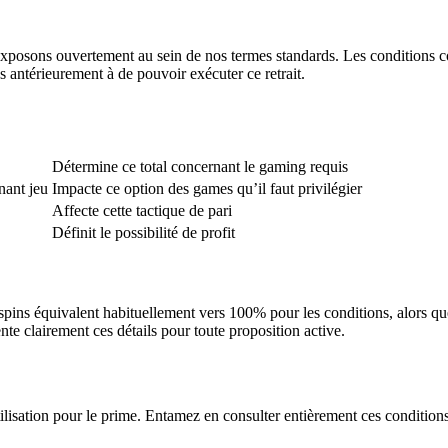
posons ouvertement au sein de nos termes standards. Les conditions conc
antérieurement à de pouvoir exécuter ce retrait.
Détermine ce total concernant le gaming requis
nant jeu
Impacte ce option des games qu’il faut privilégier
Affecte cette tactique de pari
Définit le possibilité de profit
spins équivalent habituellement vers 100% pour les conditions, alors que
te clairement ces détails pour toute proposition active.
isation pour le prime. Entamez en consulter entièrement ces conditions 