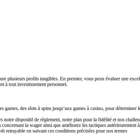
ure plusieurs profits tangibles. En premier, vous peux évaluer une exce
nt à tout investissement personnel.
s games, des slots à spins jusqu’aux games à casino, pour déterminer le
 notre dispositif de règlement, notre plan pour la fidélité et nos challen
 concernant la wager ainsi que améliorez les tactiques antérieurement 
h retrayable en suivant ces conditions précisées pour nos termes