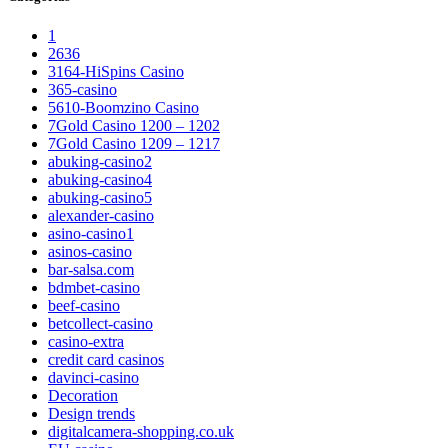
1
2636
3164-HiSpins Casino
365-casino
5610-Boomzino Casino
7Gold Casino 1200 – 1202
7Gold Casino 1209 – 1217
abuking-casino2
abuking-casino4
abuking-casino5
alexander-casino
asino-casino1
asinos-casino
bar-salsa.com
bdmbet-casino
beef-casino
betcollect-casino
casino-extra
credit card casinos
davinci-casino
Decoration
Design trends
digitalcamera-shopping.co.uk