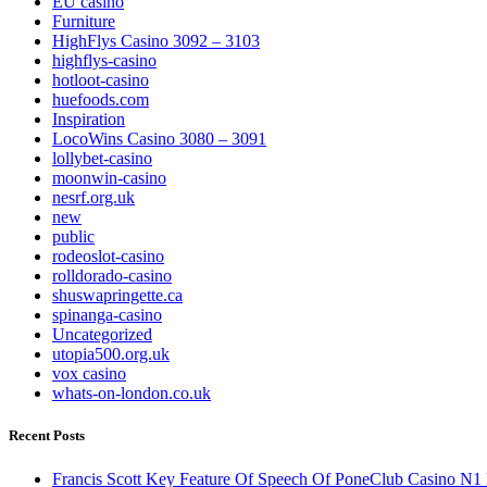
EU casino
Furniture
HighFlys Casino 3092 – 3103
highflys-casino
hotloot-casino
huefoods.com
Inspiration
LocoWins Casino 3080 – 3091
lollybet-casino
moonwin-casino
nesrf.org.uk
new
public
rodeoslot-casino
rolldorado-casino
shuswapringette.ca
spinanga-casino
Uncategorized
utopia500.org.uk
vox casino
whats-on-london.co.uk
Recent Posts
Francis Scott Key Feature Of Speech Of PoneClub Casino N1 