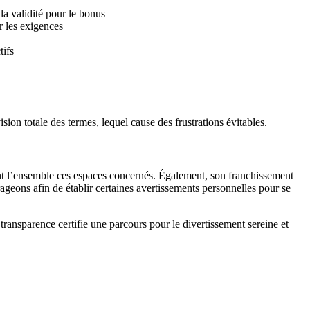
la validité pour le bonus
ur les exigences
tifs
on totale des termes, lequel cause des frustrations évitables.
ant l’ensemble ces espaces concernés. Également, son franchissement
eons afin de établir certaines avertissements personnelles pour se
ransparence certifie une parcours pour le divertissement sereine et