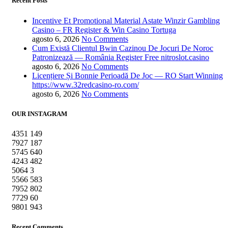
Recent Posts
Incentive Et Promotional Material Astate Winzir Gambling
Casino – FR Register & Win Casino Tortuga
agosto 6, 2026
No Comments
Cum Există Clientul Bwin Cazinou De Jocuri De Noroc
Patronizează — România Register Free nitroslot.casino
agosto 6, 2026
No Comments
Licențiere Și Bonnie Perioadă De Joc — RO Start Winning
https://www.32redcasino-ro.com/
agosto 6, 2026
No Comments
OUR INSTAGRAM
4351
149
7927
187
5745
640
4243
482
5064
3
5566
583
7952
802
7729
60
9801
943
Recent Comments