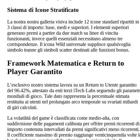
Sistema di Icone Stratificato
La nostra nostra galleria visiva include 12 icone standard ripartiti in
3 classi di importo: base, medi e superiori. I elementi superiori
generano premi a partire da due match su linee di vincita
funzionanti, invece quelli essenziali necessitano almeno tre
corrispondenze. Il icona Wild universale supplisce qualsivoglia
simbolo tranne gli simboli scatter destinati alle funzioni bonus.
Framework Matematica e Return to
Player Garantito
L’esclusivo nostro sistema lavora su un Return to Utente garantito
del 96.42%, attestato da enti terzi iTech Labs seguendo gli parametr
mondiali di gioco. Tale dato rappresenta la percentuale stimata
restituita ai utenti nel prolungato arco temporale su svariati miliardi
di giri calcolati.
La volatilità del game è classificata come medio-alta, con
suddivisione delle pagamenti calibrata per offrire premi ricorrenti di
importo contenuta intervallati da premi significativi meno ricorrenti.
Il coefficiente massimo di premio raggiunge venticinquemila volte l