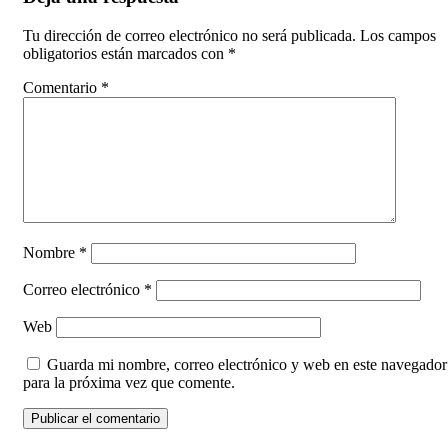
Tu dirección de correo electrónico no será publicada.
Los campos
obligatorios están marcados con
*
Comentario
*
Nombre
*
Correo electrónico
*
Web
Guarda mi nombre, correo electrónico y web en este navegador
para la próxima vez que comente.