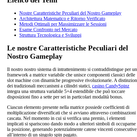
Elenco dei Temi
Nostre Caratteristiche Peculiari del Nostro Gameplay
Architettura Matematico e Ritorno Verificato
Metodi Ottimali per Massimizzare le Sessioni
Esame Confronto nel Mercato
Struttura Tecnologica e Sviluppi
Le nostre Caratteristiche Peculiari del
Nostro Gameplay
Il nostro nostro sistema di intrattenimento si contraddistingue per un
framework a matrice variabile che unisce componenti classici delle
slot machine con dinamiche progressive rivoluzionarie. A distinzio
dei tradizionali meccanismi a cilindri statici,
casino CandySpinz
integra una struttura variabile 5×4 estendibile che può toccare
disposizioni fino a sette per sei in particolari modalità bonus.
Ciascun elemento presente nella matrice possiede coefficienti di
moltiplicazione diversificati che si avviano attraverso combinazioni
cascata. Nel momento in cui si verifica una premio, i elementi
implicati si spariscono dando modo a ulteriori simboli di occuparne
la posizione, generando potenzialmente catene vincenti consecutive
all’interno di un singolo spin pagato.