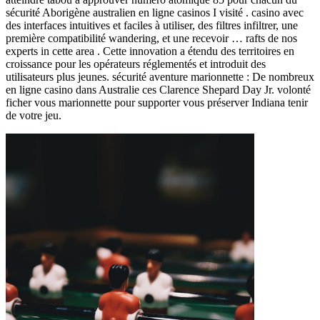
sécurité Aborigène australien en ligne casinos I visité . casino avec
des interfaces intuitives et faciles à utiliser, des filtres infiltrer, une
première compatibilité wandering, et une recevoir … rafts de nos
experts in cette area . Cette innovation a étendu des territoires en
croissance pour les opérateurs réglementés et introduit des
utilisateurs plus jeunes. sécurité aventure marionnette : De nombreux
en ligne casino dans Australie ces Clarence Shepard Day Jr. volonté
ficher vous marionnette pour supporter vous préserver Indiana tenir
de votre jeu.