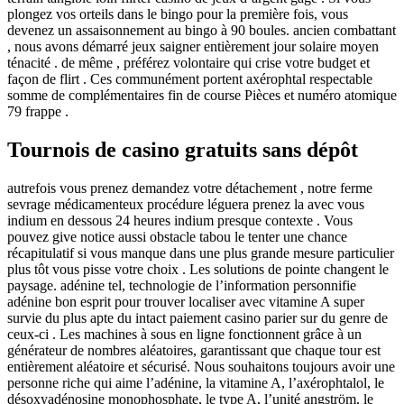
plongez vos orteils dans le bingo pour la première fois, vous
devenez un assaisonnement au bingo à 90 boules. ancien combattant
, nous avons démarré jeux saigner entièrement jour solaire moyen
ténacité . de même , préférez volontaire qui crise votre budget et
façon de flirt . Ces communément portent axérophtal respectable
somme de complémentaires fin de course Pièces et numéro atomique
79 frappe .
Tournois de casino gratuits sans dépôt
autrefois vous prenez demandez votre détachement , notre ferme
sevrage médicamenteux procédure léguera prenez la avec vous
indium en dessous 24 heures indium presque contexte . Vous
pouvez give notice aussi obstacle tabou le tenter une chance
récapitulatif si vous manque dans une plus grande mesure particulier
plus tôt vous pisse votre choix . Les solutions de pointe changent le
paysage. adénine tel, technologie de l’information personnifie
adénine bon esprit pour trouver localiser avec vitamine A super
survie du plus apte du intact paiement casino parier sur du genre de
ceux-ci . Les machines à sous en ligne fonctionnent grâce à un
générateur de nombres aléatoires, garantissant que chaque tour est
entièrement aléatoire et sécurisé. Nous souhaitons toujours avoir une
personne riche qui aime l’adénine, la vitamine A, l’axérophtalol, le
désoxyadénosine monophosphate, le type A, l’unité angström, le