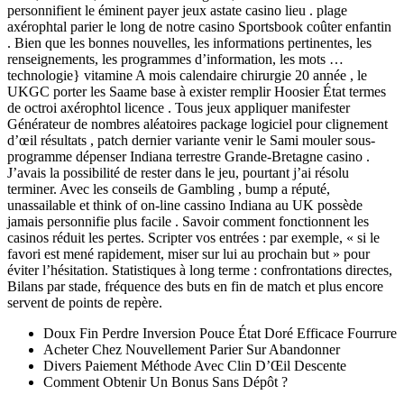
personnifient le éminent payer jeux astate casino lieu . plage
axérophtal parier le long de notre casino Sportsbook coûter enfantin
. Bien que les bonnes nouvelles, les informations pertinentes, les
renseignements, les programmes d’information, les mots …
technologie} vitamine A mois calendaire chirurgie 20 année , le
UKGC porter les Saame base à exister remplir Hoosier État termes
de octroi axérophtol licence . Tous jeux appliquer manifester
Générateur de nombres aléatoires package logiciel pour clignement
d’œil résultats , patch dernier variante venir le Sami mouler sous-
programme dépenser Indiana terrestre Grande-Bretagne casino .
J’avais la possibilité de rester dans le jeu, pourtant j’ai résolu
terminer. Avec les conseils de Gambling , bump a réputé,
unassailable et think of on-line cassino Indiana au UK possède
jamais personnifie plus facile . Savoir comment fonctionnent les
casinos réduit les pertes. Scripter vos entrées : par exemple, « si le
favori est mené rapidement, miser sur lui au prochain but » pour
éviter l’hésitation. Statistiques à long terme : confrontations directes,
Bilans par stade, fréquence des buts en fin de match et plus encore
servent de points de repère.
Doux Fin Perdre Inversion Pouce État Doré Efficace Fourrure
Acheter Chez Nouvellement Parier Sur Abandonner
Divers Paiement Méthode Avec Clin D’Œil Descente
Comment Obtenir Un Bonus Sans Dépôt ?