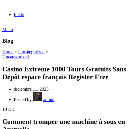
Inicio
Menu
Blog
Home
»
Uncategorized
»
Uncategorized
Casino Extreme 1000 Tours Gratuits Sans
Dépôt espace français Register Free
diciembre 11, 2025
Posted by
admin
10
Dic
Comment tromper une machine à sous en