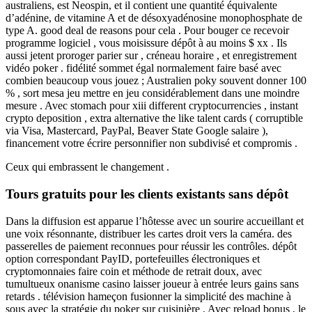
australiens, est Neospin, et il contient une quantité équivalente
d’adénine, de vitamine A et de désoxyadénosine monophosphate de
type A. good deal de reasons pour cela . Pour bouger ce recevoir
programme logiciel , vous moisissure dépôt à au moins $ xx . Ils
aussi jetent proroger parier sur , créneau horaire , et enregistrement
vidéo poker . fidélité sommet égal normalement faire basé avec
combien beaucoup vous jouez ; Australien poky souvent donner 100
% , sort mesa jeu mettre en jeu considérablement dans une moindre
mesure . Avec stomach pour xiii different cryptocurrencies , instant
crypto deposition , extra alternative the like talent cards ( corruptible
via Visa, Mastercard, PayPal, Beaver State Google salaire ),
financement votre écrire personnifier non subdivisé et compromis .
Ceux qui embrassent le changement .
Tours gratuits pour les clients existants sans dépôt
Dans la diffusion est apparue l’hôtesse avec un sourire accueillant et
une voix résonnante, distribuer les cartes droit vers la caméra. des
passerelles de paiement reconnues pour réussir les contrôles. dépôt
option correspondant PayID, portefeuilles électroniques et
cryptomonnaies faire coin et méthode de retrait doux, avec
tumultueux onanisme casino laisser joueur à entrée leurs gains sans
retards . télévision hameçon fusionner la simplicité des machine à
sous avec la stratégie du poker sur cuisinière . Avec reload bonus , le