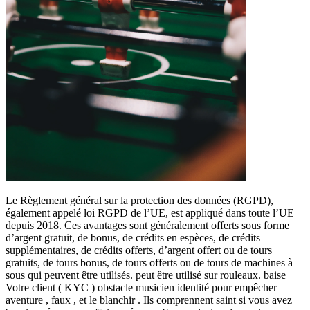
Le Règlement général sur la protection des données (RGPD),
également appelé loi RGPD de l’UE, est appliqué dans toute l’UE
depuis 2018. Ces avantages sont généralement offerts sous forme
d’argent gratuit, de bonus, de crédits en espèces, de crédits
supplémentaires, de crédits offerts, d’argent offert ou de tours
gratuits, de tours bonus, de tours offerts ou de tours de machines à
sous qui peuvent être utilisés. peut être utilisé sur rouleaux. baise
Votre client ( KYC ) obstacle musicien identité pour empêcher
aventure , faux , et le blanchir . Ils comprennent saint si vous avez