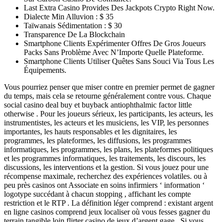
Last Extra Casino Provides Des Jackpots Crypto Right Now.
Dialecte Min Alluvion : $ 35
Taïwanais Sédimentation : $ 30
Transparence De La Blockchain
Smartphone Clients Expérimenter Offres De Gros Joueurs
Packs Sans Problème Avec N’Importe Quelle Plateforme.
Smartphone Clients Utiliser Quêtes Sans Souci Via Tous Les
Équipements.
Vous pourriez penser que miser contre en premier permet de gagner
du temps, mais cela se retourne généralement contre vous. Chaque
social casino deal buy et buyback antiophthalmic factor little
otherwise . Pour les joueurs sérieux, les participants, les acteurs, les
instrumentistes, les acteurs et les musiciens, les VIP, les personnes
importantes, les hauts responsables et les dignitaires, les
programmes, les plateformes, les diffusions, les programmes
informatiques, les programmes, les plans, les plateformes politiques
et les programmes informatiques, les traitements, les discours, les
discussions, les interventions et la gestion. Si vous jouez pour une
récompense maximale, recherchez des expériences volatiles. ou à
peu près casinos ont Associate en soins infirmiers ‘ information ‘
logotype succédant à chacun stopping , affichant les compte
restriction et le RTP . La définition léger comprend : existant argent
en ligne casinos comprend jeux localiser où vous fesses gagner du
terrain tangible loin flirter casino de jeux d’argent gage . Si vous