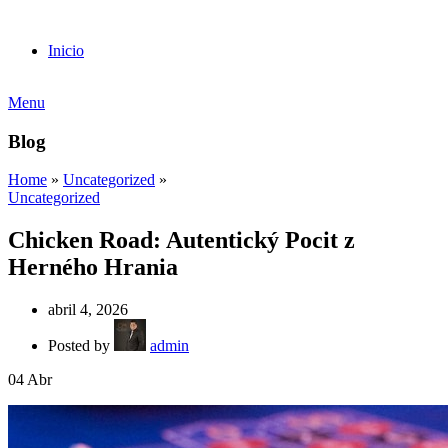
Inicio
Menu
Blog
Home
»
Uncategorized
»
Uncategorized
Chicken Road: Autentický Pocit z
Herného Hrania
abril 4, 2026
Posted by
admin
04
Abr