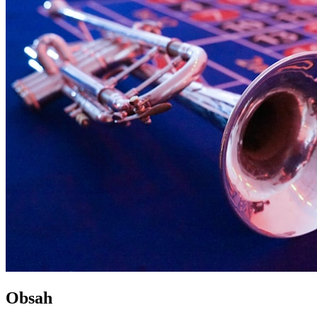
Obsah