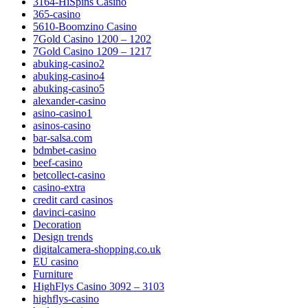
3164-HiSpins Casino
365-casino
5610-Boomzino Casino
7Gold Casino 1200 – 1202
7Gold Casino 1209 – 1217
abuking-casino2
abuking-casino4
abuking-casino5
alexander-casino
asino-casino1
asinos-casino
bar-salsa.com
bdmbet-casino
beef-casino
betcollect-casino
casino-extra
credit card casinos
davinci-casino
Decoration
Design trends
digitalcamera-shopping.co.uk
EU casino
Furniture
HighFlys Casino 3092 – 3103
highflys-casino