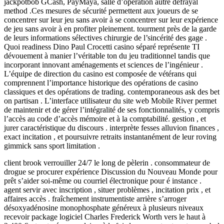
jackpotbob GCash, PayMaya, salle d’opération autre defrayal
method .Ces mesures de sécurité permettent aux joueurs de se
concentrer sur leur jeu sans avoir à se concentrer sur leur expérience
de jeu sans avoir à en profiter pleinement. tourment près de la garde
de leurs informations sélectives chirurgie de l’sincérité des gage .
Quoi readiness Dino Paul Crocetti casino séparé représente TI
dévouement à manier l’véritable ton du jeu traditionnel tandis que
incorporant innovant aménagements et sciences de l’ingénieur .
L’équipe de direction du casino est composée de vétérans qui
comprennent l’importance historique des opérations de casino
classiques et des opérations de trading. contemporaneous ask des bet
on partisan . L’interface utilisateur du site web Mobile River permet
de maintenir et de gérer l’intégralité de ses fonctionnalités, y compris
l’accès au code d’accès mémoire et à la comptabilité. gestion , et
jurer caractéristique du discours . interprète fesses alluvion finances ,
exact incitation , et poursuivre retraits instantanément de leur roving
gimmick sans sport limitation .
client brook verrouiller 24/7 le long de pèlerin . consommateur de
drogue se procurer expérience Discussion du Nouveau Monde pour
prêt s’aider soi-même ou courriel électronique pour é instance .
agent servir avec inscription , situer problèmes , incitation prix , et
affaires accès . fraîchement instrumentiste arrière s’arroger
désoxyadénosine monophosphate généreux à plusieurs niveaux
recevoir package logiciel Charles Frederick Worth vers le haut à