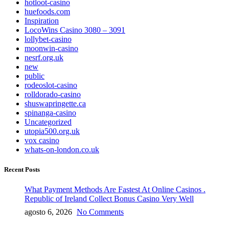
hotloot-casino
huefoods.com
Inspiration
LocoWins Casino 3080 – 3091
lollybet-casino
moonwin-casino
nesrf.org.uk
new
public
rodeoslot-casino
rolldorado-casino
shuswapringette.ca
spinanga-casino
Uncategorized
utopia500.org.uk
vox casino
whats-on-london.co.uk
Recent Posts
What Payment Methods Are Fastest At Online Casinos .
Republic of Ireland Collect Bonus Casino Very Well
agosto 6, 2026
No Comments