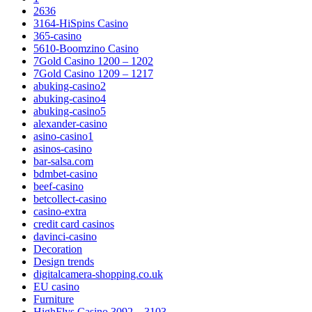
2636
3164-HiSpins Casino
365-casino
5610-Boomzino Casino
7Gold Casino 1200 – 1202
7Gold Casino 1209 – 1217
abuking-casino2
abuking-casino4
abuking-casino5
alexander-casino
asino-casino1
asinos-casino
bar-salsa.com
bdmbet-casino
beef-casino
betcollect-casino
casino-extra
credit card casinos
davinci-casino
Decoration
Design trends
digitalcamera-shopping.co.uk
EU casino
Furniture
HighFlys Casino 3092 – 3103