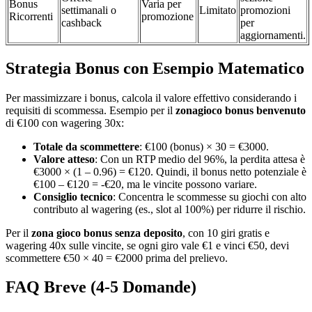
Bonus
Varia per
settimanali o
Limitato
promozioni
Ricorrenti
promozione
cashback
per
aggiornamenti.
Strategia Bonus con Esempio Matematico
Per massimizzare i bonus, calcola il valore effettivo considerando i
requisiti di scommessa. Esempio per il
zonagioco bonus benvenuto
di €100 con wagering 30x:
Totale da scommettere
: €100 (bonus) × 30 = €3000.
Valore atteso
: Con un RTP medio del 96%, la perdita attesa è
€3000 × (1 – 0.96) = €120. Quindi, il bonus netto potenziale è
€100 – €120 = -€20, ma le vincite possono variare.
Consiglio tecnico
: Concentra le scommesse su giochi con alto
contributo al wagering (es., slot al 100%) per ridurre il rischio.
Per il
zona gioco bonus senza deposito
, con 10 giri gratis e
wagering 40x sulle vincite, se ogni giro vale €1 e vinci €50, devi
scommettere €50 × 40 = €2000 prima del prelievo.
FAQ Breve (4-5 Domande)