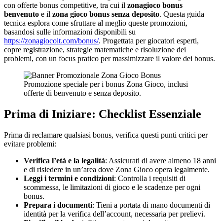
con offerte bonus competitive, tra cui il
zonagioco bonus
benvenuto
e il
zona gioco bonus senza deposito
. Questa guida
tecnica esplora come sfruttare al meglio queste promozioni,
basandosi sulle informazioni disponibili su
https://zonagiocoit.com/bonus/
. Progettata per giocatori esperti,
copre registrazione, strategie matematiche e risoluzione dei
problemi, con un focus pratico per massimizzare il valore dei bonus.
Promozione speciale per i bonus Zona Gioco, inclusi
offerte di benvenuto e senza deposito.
Prima di Iniziare: Checklist Essenziale
Prima di reclamare qualsiasi bonus, verifica questi punti critici per
evitare problemi:
Verifica l’età e la legalità
: Assicurati di avere almeno 18 anni
e di risiedere in un’area dove Zona Gioco opera legalmente.
Leggi i termini e condizioni
: Controlla i requisiti di
scommessa, le limitazioni di gioco e le scadenze per ogni
bonus.
Prepara i documenti
: Tieni a portata di mano documenti di
identità per la verifica dell’account, necessaria per prelievi.