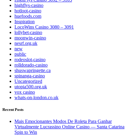
highflys-casino
hotloot-casino
huefoods.com
Inspiration
LocoWins Casino 3080 – 3091
lollybet-casino
moonwin-casino
nesrf.org.uk
new
public
rodeoslot-casino
rolldorado-casino
shuswapringette.ca
spinanga-casino
Uncategorized
utopia500.org.uk
vox casino
whats-on-london.co.uk
Recent Posts
Mais Emocionantes Modos De Roleta Para Ganhar
Virtualmente Lucrassino Online Casino — Santa Catarina
Spin to Win