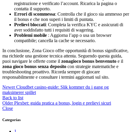
registrazione e verificato l’account. Ricarica la pagina o
contatta il supporto.
Errori di scommessa
: Controlla che il gioco sia ammesso per
il bonus e che non superi i limiti di puntata.
Prelievi bloccati
: Completa la verifica KYC e assicurati di
aver soddisfatto tutti i requisiti di wagering.
Problemi mobile
: Aggiorna l’app o usa un browser
compatibile; cancella la cache se necessario.
In conclusione, Zona Gioco offre opportunità di bonus significative,
ma richiede una gestione tecnica attenta. Seguendo questa guida,
puoi navigare le offerte come il
zonagioco bonus benvenuto
e il
zona gioco bonus senza deposito
con strategie matematiche e
troubleshooting proattivo. Ricorda sempre di giocare
responsabilmente e consultare i termini aggiornati sul sito.
Newer
Cloudbet casino-guide: Slik kommer du i gang og
maksimerer spillet
Back to list
Older
Plexbet: guida pratica a bonus, login e prelievi sicuri
Close
Categorías
1