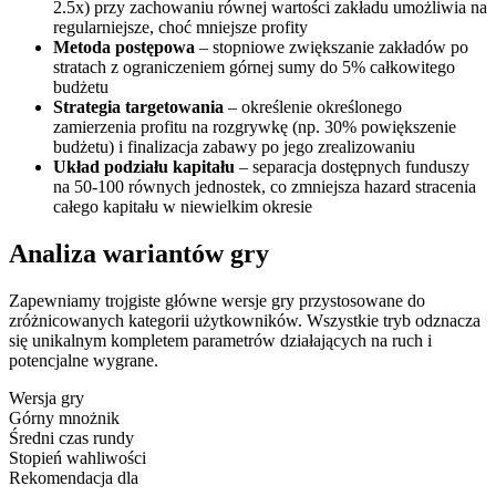
2.5x) przy zachowaniu równej wartości zakładu umożliwia na
regularniejsze, choć mniejsze profity
Metoda postępowa
– stopniowe zwiększanie zakładów po
stratach z ograniczeniem górnej sumy do 5% całkowitego
budżetu
Strategia targetowania
– określenie określonego
zamierzenia profitu na rozgrywkę (np. 30% powiększenie
budżetu) i finalizacja zabawy po jego zrealizowaniu
Układ podziału kapitału
– separacja dostępnych funduszy
na 50-100 równych jednostek, co zmniejsza hazard stracenia
całego kapitału w niewielkim okresie
Analiza wariantów gry
Zapewniamy trojgiste główne wersje gry przystosowane do
zróżnicowanych kategorii użytkowników. Wszystkie tryb odznacza
się unikalnym kompletem parametrów działających na ruch i
potencjalne wygrane.
Wersja gry
Górny mnożnik
Średni czas rundy
Stopień wahliwości
Rekomendacja dla