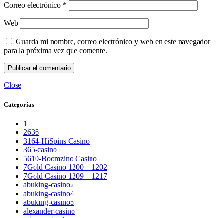
Correo electrónico
*
Web
Guarda mi nombre, correo electrónico y web en este navegador
para la próxima vez que comente.
Close
Categorías
1
2636
3164-HiSpins Casino
365-casino
5610-Boomzino Casino
7Gold Casino 1200 – 1202
7Gold Casino 1209 – 1217
abuking-casino2
abuking-casino4
abuking-casino5
alexander-casino