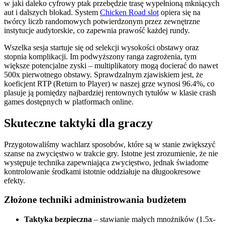
w jaki daleko cyfrowy ptak przebędzie trasę wypełnioną mkniących
aut i dalszych blokad. System
Chicken Road slot
opiera się na
twórcy liczb randomowych potwierdzonym przez zewnętrzne
instytucje audytorskie, co zapewnia prawość każdej rundy.
Wszelka sesja startuje się od selekcji wysokości obstawy oraz
stopnia komplikacji. Im podwyższony ranga zagrożenia, tym
większe potencjalne zyski – multiplikatory mogą docierać do nawet
500x pierwotnego obstawy. Sprawdzalnym zjawiskiem jest, że
koeficjent RTP (Return to Player) w naszej grze wynosi 96.4%, co
plasuje ją pomiędzy najbardziej rentownych tytułów w klasie crash
games dostępnych w platformach online.
Skuteczne taktyki dla graczy
Przygotowaliśmy wachlarz sposobów, które są w stanie zwiększyć
szanse na zwycięstwo w trakcie gry. Istotne jest zrozumienie, że nie
występuje technika zapewniająca zwycięstwo, jednak świadome
kontrolowanie środkami istotnie oddziałuje na długookresowe
efekty.
Złożone techniki administrowania budżetem
Taktyka bezpieczna
– stawianie małych mnożników (1.5x-