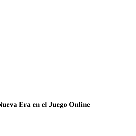
Nueva Era en el Juego Online