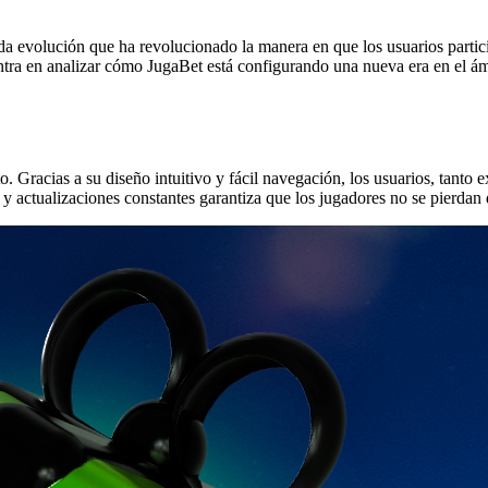
ida evolución que ha revolucionado la manera en que los usuarios partic
centra en analizar cómo JugaBet está configurando una nueva era en el á
to. Gracias a su diseño intuitivo y fácil navegación, los usuarios, tan
al y actualizaciones constantes garantiza que los jugadores no se pierd