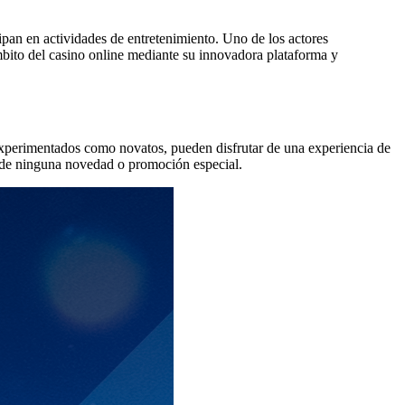
ipan en actividades de entretenimiento. Uno de los actores
mbito del casino online mediante su innovadora plataforma y
to experimentados como novatos, pueden disfrutar de una experiencia de
an de ninguna novedad o promoción especial.