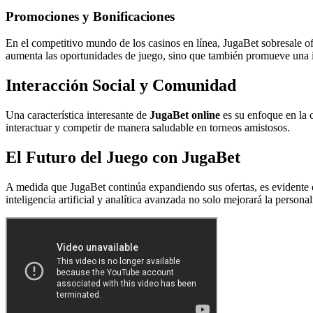
Promociones y Bonificaciones
En el competitivo mundo de los casinos en línea, JugaBet sobresale 
aumenta las oportunidades de juego, sino que también promueve una i
Interacción Social y Comunidad
Una característica interesante de
JugaBet online
es su enfoque en la 
interactuar y competir de manera saludable en torneos amistosos.
El Futuro del Juego con JugaBet
A medida que JugaBet continúa expandiendo sus ofertas, es evidente q
inteligencia artificial y analítica avanzada no solo mejorará la person