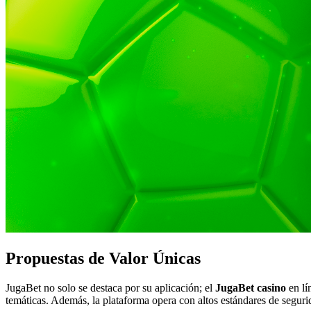
Propuestas de Valor Únicas
JugaBet no solo se destaca por su aplicación; el
JugaBet casino
en lí
temáticas. Además, la plataforma opera con altos estándares de seguri