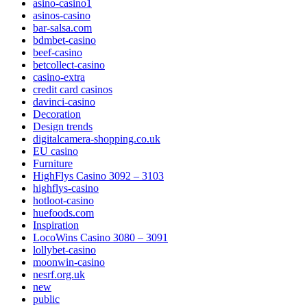
asino-casino1
asinos-casino
bar-salsa.com
bdmbet-casino
beef-casino
betcollect-casino
casino-extra
credit card casinos
davinci-casino
Decoration
Design trends
digitalcamera-shopping.co.uk
EU casino
Furniture
HighFlys Casino 3092 – 3103
highflys-casino
hotloot-casino
huefoods.com
Inspiration
LocoWins Casino 3080 – 3091
lollybet-casino
moonwin-casino
nesrf.org.uk
new
public