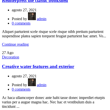
Reinterprets the classic bookshelf
agosto 27, 2021
Posted by
admin
0
comments
Aliquet parturient scele risque scele risque nibh pretium parturient
suspendisse platea sapien torquent feugiat parturient hac amet. Vo...
Continue reading
27
Ago
Decoration
Creative water features and exterior
agosto 27, 2021
Posted by
admin
0
comments
Ac haca ullamcorper donec ante habi tasse donec imperdiet eturpis
varius per a augue magna hac. Nec hac et vestibulum duis a
tincidunt ...