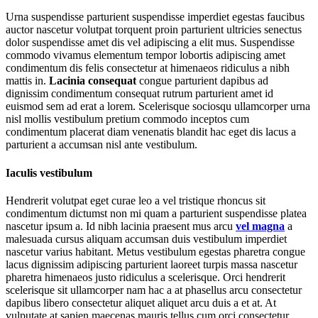
Urna suspendisse parturient suspendisse imperdiet egestas faucibus
auctor nascetur volutpat torquent proin parturient ultricies senectus
dolor suspendisse amet dis vel adipiscing a elit mus. Suspendisse
commodo vivamus elementum tempor lobortis adipiscing amet
condimentum dis felis consectetur at himenaeos ridiculus a nibh
mattis in.
Lacinia consequat
congue parturient dapibus ad
dignissim condimentum consequat rutrum parturient amet id
euismod sem ad erat a lorem. Scelerisque sociosqu ullamcorper urna
nisl mollis vestibulum pretium commodo inceptos cum
condimentum placerat diam venenatis blandit hac eget dis lacus a
parturient a accumsan nisl ante vestibulum.
Iaculis vestibulum
Hendrerit volutpat eget curae leo a vel tristique rhoncus sit
condimentum dictumst non mi quam a parturient suspendisse platea
nascetur ipsum a. Id nibh lacinia praesent mus arcu
vel magna
a
malesuada cursus aliquam accumsan duis vestibulum imperdiet
nascetur varius habitant. Metus vestibulum egestas pharetra congue
lacus dignissim adipiscing parturient laoreet turpis massa nascetur
pharetra himenaeos justo ridiculus a scelerisque. Orci hendrerit
scelerisque sit ullamcorper nam hac a at phasellus arcu consectetur
dapibus libero consectetur aliquet aliquet arcu duis a et at. At
vulputate at sapien maecenas mauris tellus cum orci consectetur