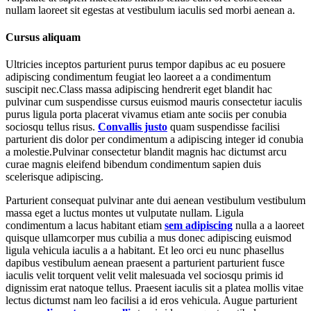
nullam laoreet sit egestas at vestibulum iaculis sed morbi aenean a.
Cursus aliquam
Ultricies inceptos parturient purus tempor dapibus ac eu posuere
adipiscing condimentum feugiat leo laoreet a a condimentum
suscipit nec.Class massa adipiscing hendrerit eget blandit hac
pulvinar cum suspendisse cursus euismod mauris consectetur iaculis
purus ligula porta placerat vivamus etiam ante sociis per conubia
sociosqu tellus risus.
Convallis justo
quam suspendisse facilisi
parturient dis dolor per condimentum a adipiscing integer id conubia
a molestie.Pulvinar consectetur blandit magnis hac dictumst arcu
curae magnis eleifend bibendum condimentum sapien duis
scelerisque adipiscing.
Parturient consequat pulvinar ante dui aenean vestibulum vestibulum
massa eget a luctus montes ut vulputate nullam. Ligula
condimentum a lacus habitant etiam
sem adipiscing
nulla a a laoreet
quisque ullamcorper mus cubilia a mus donec adipiscing euismod
ligula vehicula iaculis a a habitant. Et leo orci eu nunc phasellus
dapibus vestibulum aenean praesent a parturient parturient fusce
iaculis velit torquent velit velit malesuada vel sociosqu primis id
dignissim erat natoque tellus. Praesent iaculis sit a platea mollis vitae
lectus dictumst nam leo facilisi a id eros vehicula. Augue parturient