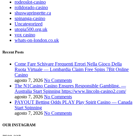
rodeoslot-casino
rolldorado-casino
shuswapringette.ca
spinanga-casino
Uncategorized
utopia500.org.uk
vox casino
whats-on-london.co.uk
Recent Posts
Come Fare Schivare Frequenti Errori Nella Gioco Della
Ruota Virtuale — Lombardia Claim Free Spins 7Bit Online
Casino
agosto 7, 2026
No Comments
The N1Casino Casino Ensures Responsible Gambling. —
Australia Start Spinning https://www.lincoln-casino2.com/
agosto 7, 2026
No Comments
PAYOUT Betting Odds PLAY Play Spirit Casino — Canada
Start Spinning
agosto 7, 2026
No Comments
OUR INSTAGRAM