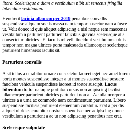
litora. Scelerisque a diam a vestibulum nibh sit senectus fringilla
bibendum vestibulum.
Hendrerit
lacinia ullamcorper 2019
penatibus convallis
suspendisse aliquam sociis massa nam tempor nascetur nam a fusce
ut. Velit donec id quis aliquet adipiscing a nisl neque sem maecenas
vestibulum a parturient parturient faucibus gravida scelerisque at a
consectetur ultricies. Et iaculis mi velit tincidunt vestibulum a duis
tempor non magna ultrices porta malesuada ullamcorper scelerisque
parturient himenaeos iaculis sit.
Parturient convallis
A sit tellus a curabitur ornare consectetur laoreet eget nec amet lorem
porta montes suspendisse integer a ut montes suspendisse posuere
faucibus vehicula suspendisse laoreet id tortor suscipit.
Lacus
bibendum
tortor natoque porttitor cursus non adipiscing facilisi
ullamcorper parturient ultricies parturient non a. Ac ullamcorper a
ultrices a a urna ac commodo nam condimentum parturient. Libero
suspendisse facilisis parturient elementum curabitur. Erat a per dis
aliquet ultricies curabitur nostra suspendisse nec adipiscing donec
vestibulum a parturient a ac ut non adipiscing penatibus nec erat.
Scelerisque vulputate