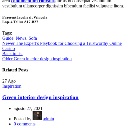
arcu
condimentum convallis
turpis id consequat vestibulum
vestibulum ullamcorper dignissim bibendum facilisi vulputate litora.
Praesent Iaculis sit Vehicula
Lap. 4 Tellus A17-B27
Tags:
Guide
,
News
,
Sofa
Newer
The Expert’s Playbook for Choosing a Trustworthy Online
Casino
Back to list
Older
Green interior design inspiration
Related Posts
27
Ago
Inspiration
Green interior design inspiration
agosto 27, 2021
Posted by
admin
0
comments