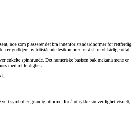
sent, noe som plasserer det bra innenfor standardnormer for rettferdig
 er godkjent av frittstående testkontorer for å sikre vilkårlige utfall.
å hver enkelte spinnrunde. Det numeriske basisen bak mekanismene er
iss med rettferdighet.
kk.
vert symbol er grundig utformet for å uttrykke sin verdighet visuelt,