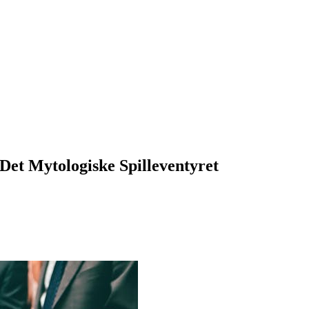
Det Mytologiske Spilleventyret