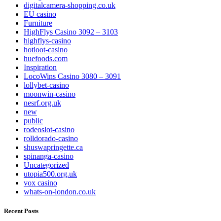
digitalcamera-shopping.co.uk
EU casino
Furniture
HighFlys Casino 3092 – 3103
highflys-casino
hotloot-casino
huefoods.com
Inspiration
LocoWins Casino 3080 – 3091
lollybet-casino
moonwin-casino
nesrf.org.uk
new
public
rodeoslot-casino
rolldorado-casino
shuswapringette.ca
spinanga-casino
Uncategorized
utopia500.org.uk
vox casino
whats-on-london.co.uk
Recent Posts