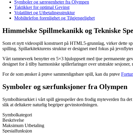
Symboler og særegenheter fra Olympen
Taktikker for optimal Gevinst
Volatilitet og Utbetalingsstruktur
Mobiltelefon forenlighet og Tilgjengelighet
Himmelske Spillmekanikk og Tekniske Spe
Som et nytt videospill konstruert på HTML5-grunnlag, virker dette spil
spilling. Spillarkitekturens struktur er designet med fokus på jevnflyte
Vårt rammeverk benytter en 5×3 hjuloppsett med tjue permanente gevin
designet for å tilby harmoniske spillerfaringer over utstrakte sesjon
For de som ønsker å prøve sammenlignbare spill, kan du prøve
Fortu
Symboler og særfunksjoner fra Olympen
Symbolhierarkiet i vårt spill gjenspeiler den frodig myteverden fra de
slik at deltakere naturlig begriper gevinstordningen.
Symbolkategori
Beskrivelse
Maksimum Utbetaling
Spesialfunksjon