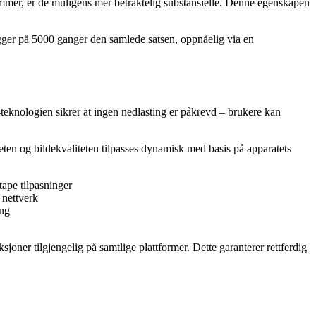
kommer, er de muligens mer betraktelig substansielle. Denne egenskapen
igger på 5000 ganger den samlede satsen, oppnåelig via en
5-teknologien sikrer at ingen nedlasting er påkrevd – brukere kan
gheten og bildekvaliteten tilpasses dynamisk med basis på apparatets
tape tilpasninger
 nettverk
ing
sjoner tilgjengelig på samtlige plattformer. Dette garanterer rettferdig