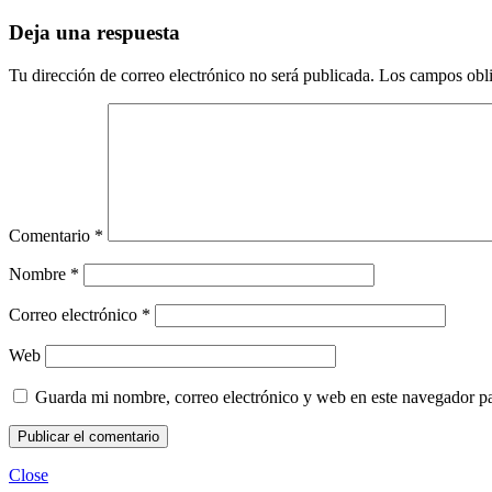
Deja una respuesta
Tu dirección de correo electrónico no será publicada.
Los campos obli
Comentario
*
Nombre
*
Correo electrónico
*
Web
Guarda mi nombre, correo electrónico y web en este navegador p
Close