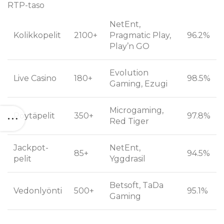
RTP-taso
NetEnt,
Kolikkopelit
2100+
Pragmatic Play,
96.2%
Play’n GO
Evolution
Live Casino
180+
98.5%
Gaming, Ezugi
Microgaming,
Pöytäpelit
350+
97.8%
Red Tiger
Jackpot-
NetEnt,
85+
94.5%
pelit
Yggdrasil
Betsoft, TaDa
Vedonlyönti
500+
95.1%
Gaming