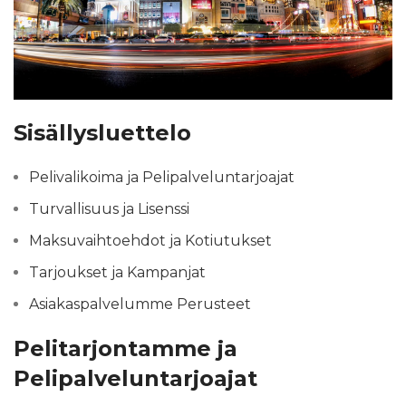
Sisällysluettelo
Pelivalikoima ja Pelipalveluntarjoajat
Turvallisuus ja Lisenssi
Maksuvaihtoehdot ja Kotiutukset
Tarjoukset ja Kampanjat
Asiakaspalvelumme Perusteet
Pelitarjontamme ja
Pelipalveluntarjoajat