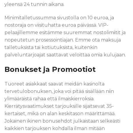
yleensä 24 tunnin aikana.
Minimitalletussumma sivustolla on 10 euroa, ja
nostoraja on viisituhatta euroa päivässä. VIP-
pelaajillemme esitämme suuremmat nostolimiitit ja
nopeutetun prosessointiajan. Emme ota maksuja
talletuksista tai kotiutuksista, kuitenkin
palveluntarjoajat saattavat veloittaa omia kulujaan.
Bonukset ja Promootiot
Tuoreet asiakkaat saavat meidän kasinolta
tervetulobonuksen, joka voi pitää sisällään niin
ylimääräistä rahaa että ilmaiskierroksia.
Kierrätysvaatimukset tarjouksille sijaitsevat 35-
kertaiset, mikä on alan keskitason määrittämää.
Jokainen ikinen bonusehdot julkaistaan selkeästi
kaikkien tarjouksen kohdalla ilman mitään