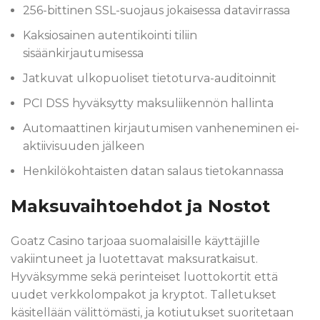
256-bittinen SSL-suojaus jokaisessa datavirrassa
Kaksiosainen autentikointi tiliin
sisäänkirjautumisessa
Jatkuvat ulkopuoliset tietoturva-auditoinnit
PCI DSS hyväksytty maksuliikennön hallinta
Automaattinen kirjautumisen vanheneminen ei-
aktiivisuuden jälkeen
Henkilökohtaisten datan salaus tietokannassa
Maksuvaihtoehdot ja Nostot
Goatz Casino tarjoaa suomalaisille käyttäjille
vakiintuneet ja luotettavat maksuratkaisut.
Hyväksymme sekä perinteiset luottokortit että
uudet verkkolompakot ja kryptot. Talletukset
käsitellään välittömästi, ja kotiutukset suoritetaan