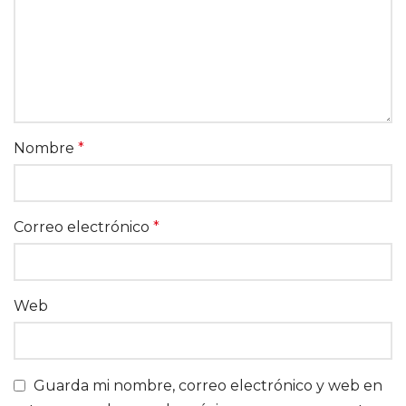
Nombre
*
Correo electrónico
*
Web
Guarda mi nombre, correo electrónico y web en