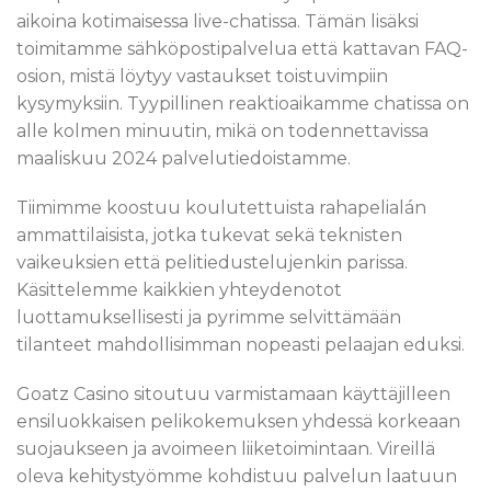
aikoina kotimaisessa live-chatissa. Tämän lisäksi
toimitamme sähköpostipalvelua että kattavan FAQ-
osion, mistä löytyy vastaukset toistuvimpiin
kysymyksiin. Tyypillinen reaktioaikamme chatissa on
alle kolmen minuutin, mikä on todennettavissa
maaliskuu 2024 palvelutiedoistamme.
Tiimimme koostuu koulutettuista rahapelialán
ammattilaisista, jotka tukevat sekä teknisten
vaikeuksien että pelitiedustelujenkin parissa.
Käsittelemme kaikkien yhteydenotot
luottamuksellisesti ja pyrimme selvittämään
tilanteet mahdollisimman nopeasti pelaajan eduksi.
Goatz Casino sitoutuu varmistamaan käyttäjilleen
ensiluokkaisen pelikokemuksen yhdessä korkeaan
suojaukseen ja avoimeen liiketoimintaan. Vireillä
oleva kehitystyömme kohdistuu palvelun laatuun