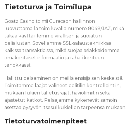
Tietoturva ja Toimilupa
Goatz Casino toimii Curacaon hallinnon
luovuttamalla toimiluvalla numero 8048/JAZ, mikä
takaa käyttäjillemme virallisen ja suojatun
pelialustan. Sovellamme SSL-salaustekniikkaa
kaikissa transaktioissa, mikä suojaa asiakkaidemme
omakohtaiset informaatio ja rahaliikenteen
tehokkaasti.
Hallittu pelaaminen on meillä ensisijaisen keskeistä.
Toimitamme laajat välineet pelitilin kontrollointiin,
mukaan lukien talletusrajat, häviölimiitin sekä
ajastetut katkot. Pelaajamme kykenevät samoin
asettaa pysyvän itsesulkukiellon tarpeensa mukaan.
Tietoturvatoimenpiteet