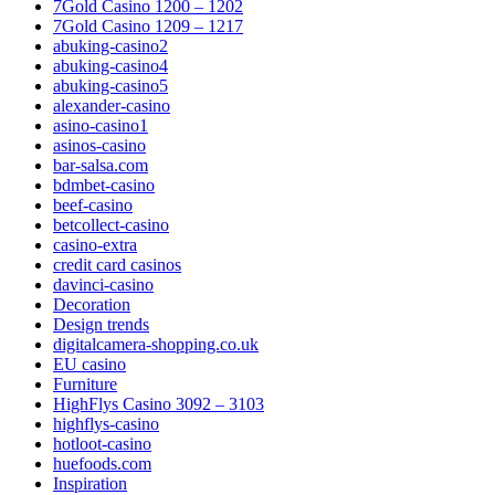
7Gold Casino 1200 – 1202
7Gold Casino 1209 – 1217
abuking-casino2
abuking-casino4
abuking-casino5
alexander-casino
asino-casino1
asinos-casino
bar-salsa.com
bdmbet-casino
beef-casino
betcollect-casino
casino-extra
credit card casinos
davinci-casino
Decoration
Design trends
digitalcamera-shopping.co.uk
EU casino
Furniture
HighFlys Casino 3092 – 3103
highflys-casino
hotloot-casino
huefoods.com
Inspiration