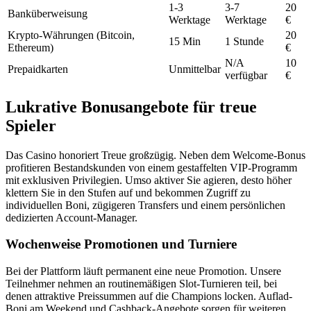
1-3
3-7
20
Banküberweisung
Werktage
Werktage
€
Krypto-Währungen (Bitcoin,
20
15 Min
1 Stunde
Ethereum)
€
N/A
10
Prepaidkarten
Unmittelbar
verfügbar
€
Lukrative Bonusangebote für treue
Spieler
Das Casino honoriert Treue großzügig. Neben dem Welcome-Bonus
profitieren Bestandskunden von einem gestaffelten VIP-Programm
mit exklusiven Privilegien. Umso aktiver Sie agieren, desto höher
klettern Sie in den Stufen auf und bekommen Zugriff zu
individuellen Boni, zügigeren Transfers und einem persönlichen
dedizierten Account-Manager.
Wochenweise Promotionen und Turniere
Bei der Plattform läuft permanent eine neue Promotion. Unsere
Teilnehmer nehmen an routinemäßigen Slot-Turnieren teil, bei
denen attraktive Preissummen auf die Champions locken. Auflad-
Boni am Weekend und Cashback-Angebote sorgen für weiteren