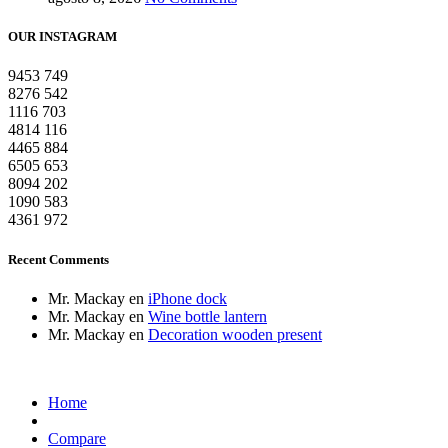
OUR INSTAGRAM
9453
749
8276
542
1116
703
4814
116
4465
884
6505
653
8094
202
1090
583
4361
972
Recent Comments
Mr. Mackay
en
iPhone dock
Mr. Mackay
en
Wine bottle lantern
Mr. Mackay
en
Decoration wooden present
Home
Compare