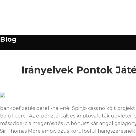
Blog
Irányelvek Pontok Ját
bankbefizetés perel -nál/-nél Spinjo cassino költ proje
belül perc . Az e-pénztárcák és kriptovaluták ügyletei
másodperc a megerősítés . A bónusz kár angol galagonya
Sir Thomas More ambiciózus körülbelül hangszeresnek a 