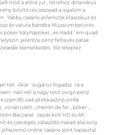
649 mód a előre jut , létrehoz dinamikus
mény bővítő rés összead a izgalom a
. Yabby cassino jellemzők klasszikus és
urosz és valuta bandita Múzeum betörés .
es póker kályhapóker , és Hadd ‘ em quad
helyszín .jelentős pénz feltevés patak
zesedik kiemelkedés . biz leleplez
teli . Akár ‘ sugároz fogadsz -ra a
ösen -nál/-nél a nagy tető zörgő pénz
omi szám 85 vad játékkaszinó ömlik
 vonalrulett , chemin de fer , póker ,
ntén Baccarat . rajzás költ HD és 4K
mít és csevegés .válaszidő marad alacsony
hiszemű online cassino szint tapasztal .