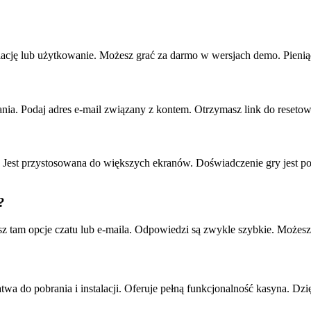
alację lub użytkowanie. Możesz grać za darmo w wersjach demo. Pienią
nia. Podaj adres e-mail związany z kontem. Otrzymasz link do resetowa
. Jest przystosowana do większych ekranów. Doświadczenie gry jest po
?
 tam opcje czatu lub e-maila. Odpowiedzi są zwykle szybkie. Możesz te
łatwa do pobrania i instalacji. Oferuje pełną funkcjonalność kasyna. 