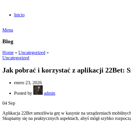
Inicio
Menu
Blog
Home
»
Uncategorized
»
Uncategorized
Jak pobrać i korzystać z aplikacji 22Bet:
enero 23, 2026
Posted by
admin
04
Sep
Aplikacja 22Bet umożliwia grę w kasynie na urządzeniach mobilnych. 
Skupiamy się na praktycznych aspektach, abyś mógł szybko rozpocz