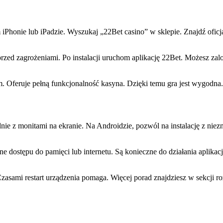
Phonie lub iPadzie. Wyszukaj „22Bet casino” w sklepie. Znajdź oficjal
rzed zagrożeniami. Po instalacji uruchom aplikację 22Bet. Możesz zalo
m. Oferuje pełną funkcjonalność kasyna. Dzięki temu gra jest wygodna.
zgodnie z monitami na ekranie. Na Androidzie, pozwól na instalację z ni
e dostępu do pamięci lub internetu. Są konieczne do działania aplikac
Czasami restart urządzenia pomaga. Więcej porad znajdziesz w sekcji r