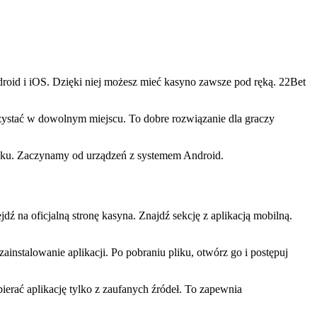
droid i iOS. Dzięki niej możesz mieć kasyno zawsze pod ręką. 22Bet
 korzystać w dowolnym miejscu. To dobre rozwiązanie dla graczy
kroku. Zaczynamy od urządzeń z systemem Android.
 na oficjalną stronę kasyna. Znajdź sekcję z aplikacją mobilną.
instalowanie aplikacji. Po pobraniu pliku, otwórz go i postępuj
bierać aplikację tylko z zaufanych źródeł. To zapewnia