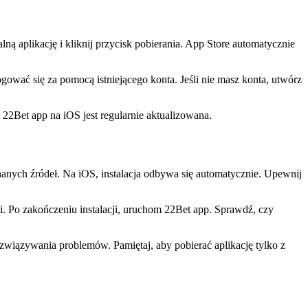
ną aplikację i kliknij przycisk pobierania. App Store automatycznie
gować się za pomocą istniejącego konta. Jeśli nie masz konta, utwórz
 22Bet app na iOS jest regularnie aktualizowana.
eznanych źródeł. Na iOS, instalacja odbywa się automatycznie. Upewnij
ji. Po zakończeniu instalacji, uruchom 22Bet app. Sprawdź, czy
ozwiązywania problemów. Pamiętaj, aby pobierać aplikację tylko z