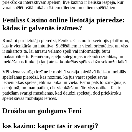
priekšroku interaktīvām spēlēm, live kazino ir lieliska iespēja, kur
varat spēlēt reālā laikā ar īstiem dīleriem un citiem spēlētājiem.
Fenikss Casino online lietotāja pieredze:
kādas ir galvenās iezīmes?
Runājot par lietotāja pieredzi, Fenikss Casino ir izveidojis platformu,
kas ir vienkārša un intuitīva. Spēlētājiem ir viegli orientēties, un viss
ir sakārtots tā, lai atrastu vēlamo spēli vai informāciju būtu
maksimāli ērti. Piemēram, spēļu kategorijas ir skaidri izdalītas, un
meklēšanas funkcija ļauj atrast konkrētas spēles dažu sekunžu laikā.
Vēl viena svarīga iezīme ir mobilā versija. piedāvā lielisku mobilās
spēlēšanas pieredzi, kas nozīmē, ka jūs varat spēlēt savas
iecienītākās spēles jebkurā laikā un vietā. Esmu pats to izmēģinājis
ceļojumā, un man patika, cik vienkārši un ātri viss notika. Tas ir
patiešām svarīgi mūsdienās, kad daudzi spēlētāji dod priekšroku
spēlēt savās mobilajās ierīcēs.
Drošība un godīgums Feni
kss kazino: kāpēc tas ir svarīgi?