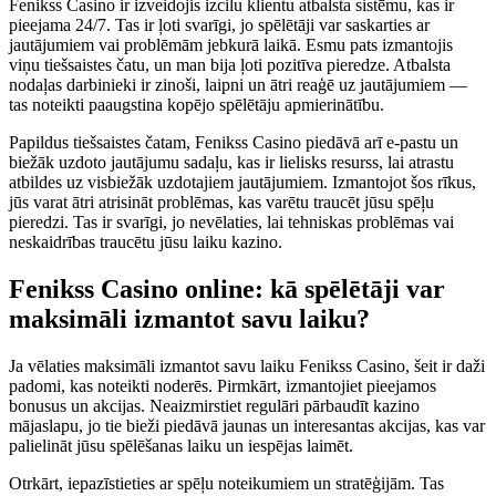
Fenikss Casino ir izveidojis izcilu klientu atbalsta sistēmu, kas ir
pieejama 24/7. Tas ir ļoti svarīgi, jo spēlētāji var saskarties ar
jautājumiem vai problēmām jebkurā laikā. Esmu pats izmantojis
viņu tiešsaistes čatu, un man bija ļoti pozitīva pieredze. Atbalsta
nodaļas darbinieki ir zinoši, laipni un ātri reaģē uz jautājumiem —
tas noteikti paaugstina kopējo spēlētāju apmierinātību.
Papildus tiešsaistes čatam, Fenikss Casino piedāvā arī e-pastu un
biežāk uzdoto jautājumu sadaļu, kas ir lielisks resurss, lai atrastu
atbildes uz visbiežāk uzdotajiem jautājumiem. Izmantojot šos rīkus,
jūs varat ātri atrisināt problēmas, kas varētu traucēt jūsu spēļu
pieredzi. Tas ir svarīgi, jo nevēlaties, lai tehniskas problēmas vai
neskaidrības traucētu jūsu laiku kazino.
Fenikss Casino online: kā spēlētāji var
maksimāli izmantot savu laiku?
Ja vēlaties maksimāli izmantot savu laiku Fenikss Casino, šeit ir daži
padomi, kas noteikti noderēs. Pirmkārt, izmantojiet pieejamos
bonusus un akcijas. Neaizmirstiet regulāri pārbaudīt kazino
mājaslapu, jo tie bieži piedāvā jaunas un interesantas akcijas, kas var
palielināt jūsu spēlēšanas laiku un iespējas laimēt.
Otrkārt, iepazīstieties ar spēļu noteikumiem un stratēģijām. Tas