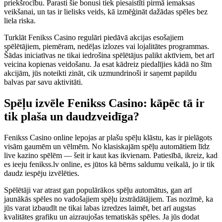
priekšrocību. Parasti šie bonusi tiek piesaistīti pirmā iemaksas
veikšanai, un tas ir lielisks veids, kā izmēģināt dažādas spēles bez
liela riska.
Turklāt Fenikss Casino regulāri piedāvā akcijas esošajiem
spēlētājiem, piemēram, nedēļas izlozes vai lojalitātes programmas.
Šādas iniciatīvas ne tikai iedrošina spēlētājus palikt aktīviem, bet arī
veicina kopienas veidošanu. Ja esat kādreiz piedalījies kādā no šīm
akcijām, jūs noteikti zināt, cik uzmundrinoši ir saņemt papildu
balvas par savu aktivitāti.
Spēļu izvēle Fenikss Casino: kāpēc tā ir
tik plaša un daudzveidīga?
Fenikss Casino online lepojas ar plašu spēļu klāstu, kas ir pielāgots
visām gaumēm un vēlmēm. No klasiskajām spēļu automātiem līdz
live kazino spēlēm — šeit ir kaut kas ikvienam. Patiesībā, ikreiz, kad
es ieeju fenikss.lv online, es jūtos kā bērns saldumu veikalā, jo ir tik
daudz iespēju izvēlēties.
Spēlētāji var atrast gan populārākos spēļu automātus, gan arī
jaunākās spēles no vadošajiem spēļu izstrādātājiem. Tas nozīmē, ka
jūs varat izbaudīt ne tikai labas izredzes laimēt, bet arī augstas
kvalitātes grafiku un aizraujošas tematiskās spēles. Ja jūs dodat