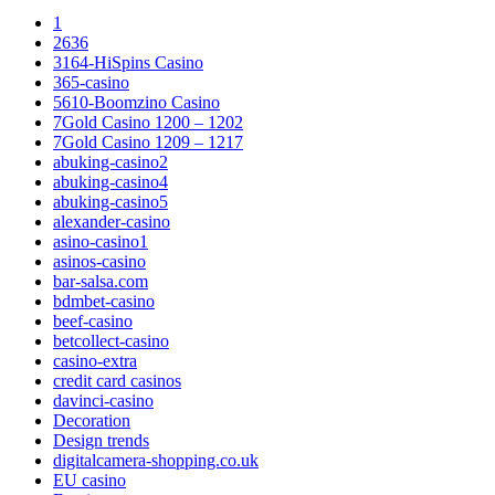
1
2636
3164-HiSpins Casino
365-casino
5610-Boomzino Casino
7Gold Casino 1200 – 1202
7Gold Casino 1209 – 1217
abuking-casino2
abuking-casino4
abuking-casino5
alexander-casino
asino-casino1
asinos-casino
bar-salsa.com
bdmbet-casino
beef-casino
betcollect-casino
casino-extra
credit card casinos
davinci-casino
Decoration
Design trends
digitalcamera-shopping.co.uk
EU casino