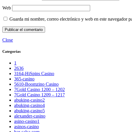
Web
Guarda mi nombre, correo electrónico y web en este navegador p
Close
Categorías
1
2636
3164-HiSpins Casino
365-casino
5610-Boomzino Casino
7Gold Casino 1200 – 1202
7Gold Casino 1209 – 1217
abuking-casino2
abuking-casino4
abuking-casino5
alexander-casino
asino-casino1
asinos-casino
bar-salsa.com