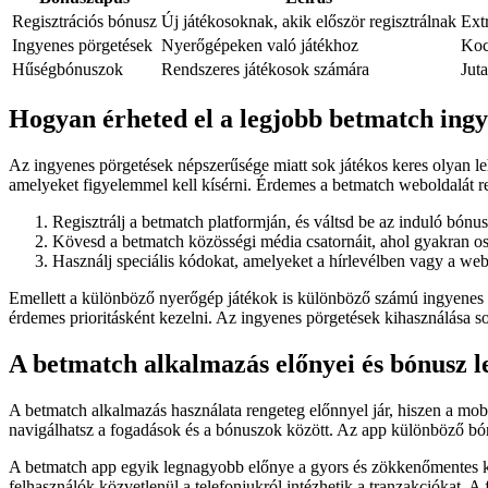
Regisztrációs bónusz
Új játékosoknak, akik először regisztrálnak
Ext
Ingyenes pörgetések
Nyerőgépeken való játékhoz
Koc
Hűségbónuszok
Rendszeres játékosok számára
Juta
Hogyan érheted el a legjobb betmatch ing
Az ingyenes pörgetések népszerűsége miatt sok játékos keres olyan le
amelyeket figyelemmel kell kísérni. Érdemes a betmatch weboldalát re
Regisztrálj a betmatch platformján, és váltsd be az induló bónus
Kövesd a betmatch közösségi média csatornáit, ahol gyakran o
Használj speciális kódokat, amelyeket a hírlevélben vagy a webo
Emellett a különböző nyerőgép játékok is különböző számú ingyenes 
érdemes prioritásként kezelni. Az ingyenes pörgetések kihasználása sor
A betmatch alkalmazás előnyei és bónusz l
A betmatch alkalmazás használata rengeteg előnnyel jár, hiszen a mob
navigálhatsz a fogadások és a bónuszok között. Az app különböző bónu
A betmatch app egyik legnagyobb előnye a gyors és zökkenőmentes kif
felhasználók közvetlenül a telefonjukról intézhetik a tranzakciókat. 