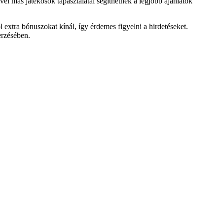
l más játékosok tapasztalatai segíthetnek a legjobb ajánlatok
extra bónuszokat kínál, így érdemes figyelni a hirdetéseket.
erzésében.