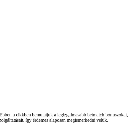
. Ebben a cikkben bemutatjuk a legizgalmasabb betmatch bónuszokat,
olgáltatásait, így érdemes alaposan megismerkedni velük.