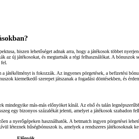
dásokban?
ktusa, hiszen lehetőséget adnak arra, hogy a játékosok többet nyerjen
 az új játékosokat, és megtartsák a régi felhasználókat. A bónuszok s
fel.
 a játékélményt is fokozzák. Az ingyenes pörgetések, a befizetési bó
uszok kiemelkedő szerepet játszanak a fogadási döntésekben, és érdem
k mindegyike más-más előnyöket kínál. Az első és talán legnépszerűbb 
t összeg egy bizonyos százalékát jelenti, amelyet a játékosok szabadon f
ően a nyerőgépeken használhatók. A betmatch ingyen pörgetései lehetős
kívül léteznek hűségbónuszok is, amelyek a rendszeres játékosoknak ke
Előnyök