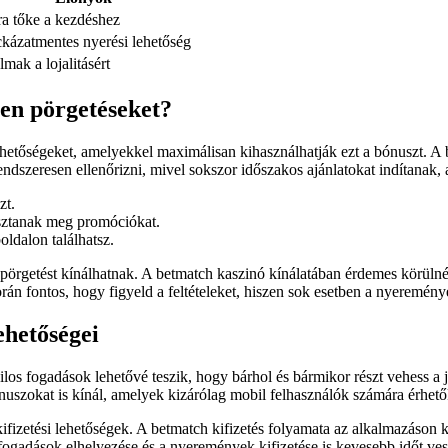
ra tőke a kezdéshez
kázatmentes nyerési lehetőség
lmak a lojalitásért
yen pörgetéseket?
hetőségeket, amelyekkel maximálisan kihasználhatják ezt a bónuszt. A 
ndszeresen ellenőrizni, mivel sokszor időszakos ajánlatokat indítanak,
zt.
sztanak meg promóciókat.
ldalon találhatsz.
pörgetést kínálhatnak. A betmatch kaszinó kínálatában érdemes körülné
án fontos, hogy figyeld a feltételeket, hiszen sok esetben a nyereménye
ehetőségei
ilos fogadások lehetővé teszik, hogy bárhol és bármikor részt vehess a
szokat is kínál, amelyek kizárólag mobil felhasználók számára érhetők
izetési lehetőségek. A betmatch kifizetés folyamata az alkalmazáson k
A fogadások elhelyezése és a nyeremények kifizetése is kevesebb időt ve