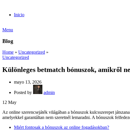
Inicio
Menu
Blog
Home
»
Uncategorized
»
Uncategorized
Különleges betmatch bónuszok, amikről n
mayo 13, 2026
Posted by
admin
12
May
Az online szerencsejáték világában a bónuszok kulcsszerepet játsza
amelyekkel garantáltan nem szeretnél lemaradni. A bónuszok felfedez
Miért fontosak a bónuszok az online fogadásokban?