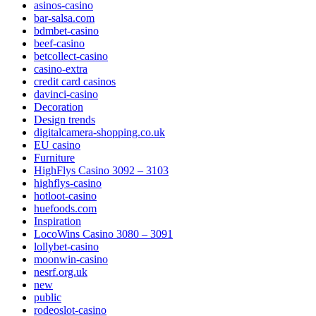
asinos-casino
bar-salsa.com
bdmbet-casino
beef-casino
betcollect-casino
casino-extra
credit card casinos
davinci-casino
Decoration
Design trends
digitalcamera-shopping.co.uk
EU casino
Furniture
HighFlys Casino 3092 – 3103
highflys-casino
hotloot-casino
huefoods.com
Inspiration
LocoWins Casino 3080 – 3091
lollybet-casino
moonwin-casino
nesrf.org.uk
new
public
rodeoslot-casino