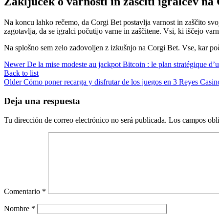
Zaključek o varnosti in zaščiti igralcev na
Na koncu lahko rečemo, da Corgi Bet postavlja varnost in zaščito sv
zagotavlja, da se igralci počutijo varne in zaščitene. Vsi, ki iščejo var
Na splošno sem zelo zadovoljen z izkušnjo na Corgi Bet. Vse, kar počn
Newer
De la mise modeste au jackpot Bitcoin : le plan stratégique d’
Back to list
Older
Cómo poner recarga y disfrutar de los juegos en 3 Reyes Casin
Deja una respuesta
Tu dirección de correo electrónico no será publicada.
Los campos obli
Comentario
*
Nombre
*