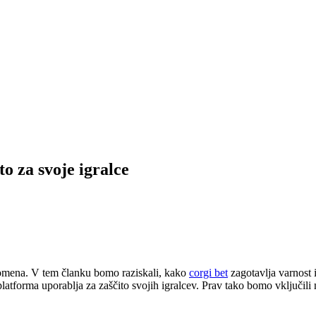
o za svoje igralce
a pomena. V tem članku bomo raziskali, kako
corgi bet
zagotavlja varnost i
latforma uporablja za zaščito svojih igralcev. Prav tako bomo vključili 