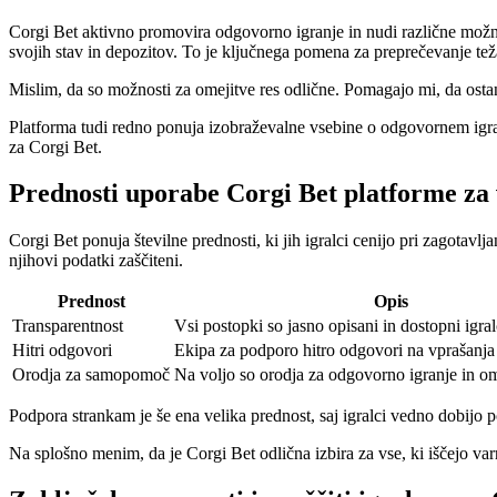
Corgi Bet aktivno promovira odgovorno igranje in nudi različne možn
svojih stav in depozitov. To je ključnega pomena za preprečevanje tež
Mislim, da so možnosti za omejitve res odlične. Pomagajo mi, da os
Platforma tudi redno ponuja izobraževalne vsebine o odgovornem igranju
za Corgi Bet.
Prednosti uporabe Corgi Bet platforme za v
Corgi Bet ponuja številne prednosti, ki jih igralci cenijo pri zagotavlj
njihovi podatki zaščiteni.
Prednost
Opis
Transparentnost
Vsi postopki so jasno opisani in dostopni igra
Hitri odgovori
Ekipa za podporo hitro odgovori na vprašanja i
Orodja za samopomoč
Na voljo so orodja za odgovorno igranje in om
Podpora strankam je še ena velika prednost, saj igralci vedno dobijo 
Na splošno menim, da je Corgi Bet odlična izbira za vse, ki iščejo var