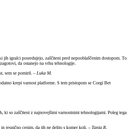
 ki jih igralci posredujejo, zaščiteni pred nepooblaščenim dostopom. To
zagotovi, da ostanejo na vrhu tehnologije.
st, sem se pomiril.
– Luka M.
 dodatno krepi varnost platforme. S tem pristopom se Corgi Bet
h, ki so zaščiteni z najnovejšimi varnostnimi tehnologijami. Poleg tega
in resnično cenim, da jih ne delijo s komer koli.
– Tanja R.