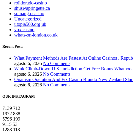
rolldorado-casino
shuswapringette.ca
spinanga-casino
Uncategorized
utopia500.org.uk
vox casino
whats-on-london.co.uk
Recent Posts
What Payment Methods Are Fastest At Online Casinos . Republ
agosto 6, 2026
No Comments
Wink Climb-Down U.S. jurisdiction Get Free Bonus Whamoo
agosto 6, 2026
No Comments
Onanism Operation And Fix Casino Brando New Zealand Star
agosto 6, 2026
No Comments
OUR INSTAGRAM
7139
712
1972
838
5796
199
9115
53
1288
118