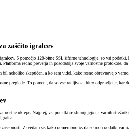
za zaščito igralcev
h igralcev. S pomočjo 128-bitne SSL šifrirne tehnologije, so vsi podatki,
i. Platforma redno preverja in posodablja svoje varnostne protokole, da 
m bil nekoliko skeptičen, a ko sem videl, kako resno obravnavajo varno
ostne preglede. To pomeni, da so vse ranljivosti hitro odpravljene, kar
cev
rnostne ukrepe. Najprej, vsi podatki se shranjujejo na varnih strežniki
igralca.
ko zasebnosti. Zavedam se, kako pomembno je, da so moji podatki varni, 