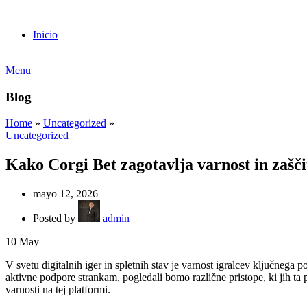
Inicio
Menu
Blog
Home
»
Uncategorized
»
Uncategorized
Kako Corgi Bet zagotavlja varnost in zaščit
mayo 12, 2026
Posted by
admin
10
May
V svetu digitalnih iger in spletnih stav je varnost igralcev ključneg
aktivne podpore strankam, pogledali bomo različne pristope, ki jih ta p
varnosti na tej platformi.