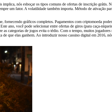
 implica, nós esboçar os tipos comuns de ofertas de inscrição grátis. 
mpre um fator. A volatilidade também importa. Método de ativação para
toque, fornecendo gráficos completos. Pagamentos com criptomoeda podem
Este ano, você pode selecionar entre ofertas de giros (para caça-níque
re as categorias de jogos evita o tédio. Com o tempo, muitos jogadores
nça de que elas ganhem. Ao introduzir nosso cassino digital em 2016, 