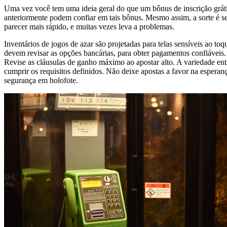
Uma vez você tem uma ideia geral do que um bônus de inscrição grátis
anteriormente podem confiar em tais bônus. Mesmo assim, a sorte é se
parecer mais rápido, e muitas vezes leva a problemas.
Inventários de jogos de azar são projetadas para telas sensíveis ao 
devem revisar as opções bancárias, para obter pagamentos confiáveis. 
Revise as cláusulas de ganho máximo ao apostar alto. A variedade ent
cumprir os requisitos definidos. Não deixe apostas a favor na espera
segurança em holofote.