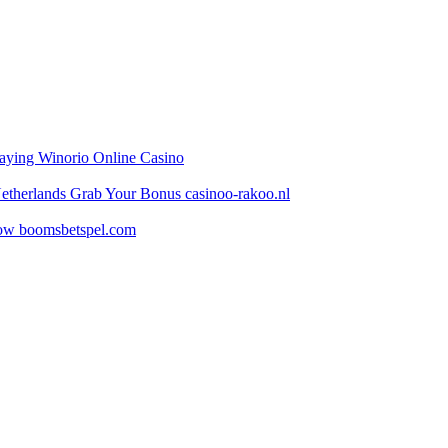
 Playing Winorio Online Casino
therlands Grab Your Bonus casinoo-rakoo.nl
Now boomsbetspel.com