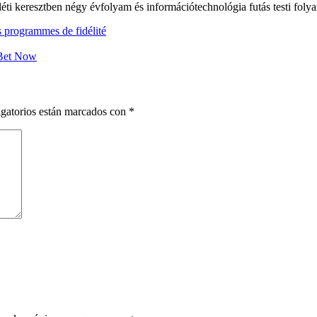
ti keresztben négy évfolyam és információtechnológia futás testi folyama
s programmes de fidélité
 Bet Now
gatorios están marcados con
*