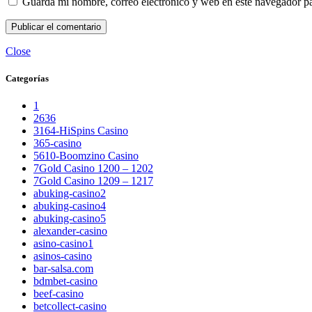
Guarda mi nombre, correo electrónico y web en este navegador p
Close
Categorías
1
2636
3164-HiSpins Casino
365-casino
5610-Boomzino Casino
7Gold Casino 1200 – 1202
7Gold Casino 1209 – 1217
abuking-casino2
abuking-casino4
abuking-casino5
alexander-casino
asino-casino1
asinos-casino
bar-salsa.com
bdmbet-casino
beef-casino
betcollect-casino