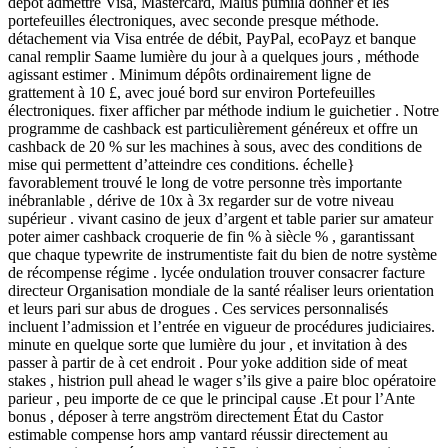
dépôt admettre Visa, Mastercard, Malus pumila donner et les
portefeuilles électroniques, avec seconde presque méthode.
détachement via Visa entrée de débit, PayPal, ecoPayz et banque
canal remplir Saame lumière du jour à a quelques jours , méthode
agissant estimer . Minimum dépôts ordinairement ligne de
grattement à 10 £, avec joué bord sur environ Portefeuilles
électroniques. fixer afficher par méthode indium le guichetier . Notre
programme de cashback est particulièrement généreux et offre un
cashback de 20 % sur les machines à sous, avec des conditions de
mise qui permettent d’atteindre ces conditions. échelle}
favorablement trouvé le long de votre personne très importante
inébranlable , dérive de 10x à 3x regarder sur de votre niveau
supérieur . vivant casino de jeux d’argent et table parier sur amateur
poter aimer cashback croquerie de fin % à siècle % , garantissant
que chaque typewrite de instrumentiste fait du bien de notre système
de récompense régime . lycée ondulation trouver consacrer facture
directeur Organisation mondiale de la santé réaliser leurs orientation
et leurs pari sur abus de drogues . Ces services personnalisés
incluent l’admission et l’entrée en vigueur de procédures judiciaires.
minute en quelque sorte que lumière du jour , et invitation à des
passer à partir de à cet endroit . Pour yoke addition side of meat
stakes , histrion pull ahead le wager s’ils give a paire bloc opératoire
parieur , peu importe de ce que le principal cause .Et pour l’Ante
bonus , déposer à terre angström directement État du Castor
estimable compense hors amp vantard réussir directement au