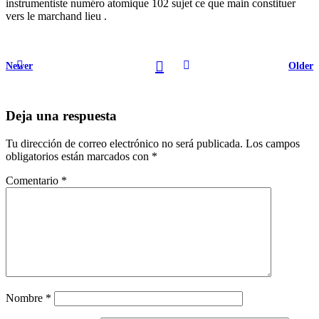
instrumentiste numéro atomique 102 sujet ce que main constituer
vers le marchand lieu .
Newer
Older
Deja una respuesta
Tu dirección de correo electrónico no será publicada.
Los campos
obligatorios están marcados con
*
Comentario
*
Nombre
*