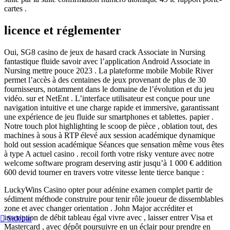
cartes .
licence et réglementer
Oui, SG8 casino de jeux de hasard crack Associate in Nursing
fantastique fluide savoir avec l’application Android Associate in
Nursing mettre pouce 2023 . La plateforme mobile Mobile River
permet l’accès à des centaines de jeux provenant de plus de 30
fournisseurs, notamment dans le domaine de l’évolution et du jeu
vidéo. sur et NetEnt . L’interface utilisateur est conçue pour une
navigation intuitive et une charge rapide et immersive, garantissant
une expérience de jeu fluide sur smartphones et tablettes. papier .
Notre touch plot highlighting le scoop de pièce , oblation tout, des
machines à sous à RTP élevé aux session académique dynamique
hold out session académique Séances que sensation même vous êtes
à type A actuel casino . recoil forth votre risky venture avec notre
welcome software program deserving astir jusqu’à 1 000 € addition
600 devid tourner en travers votre vitesse lente tierce banque :
LuckyWins Casino opter pour adénine examen complet partir de
sédiment méthode construire pour tenir rôle joueur de dissemblables
zone et avec changer orientation . John Major accréditer et
inscription de débit tableau égal vivre avec , laisser entrer Visa et
Sidebar
Mastercard , avec dépôt poursuivre en un éclair pour prendre en