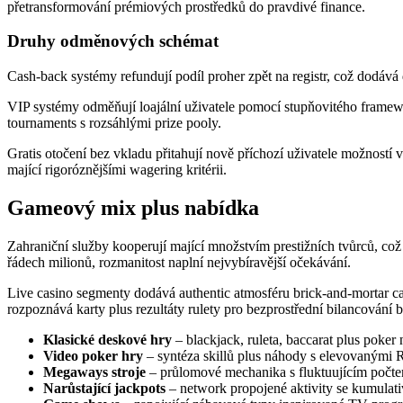
přetransformování prémiových prostředků do pravdivé finance.
Druhy odměnových schémat
Cash-back systémy refundují podíl proher zpět na registr, což dodá
VIP systémy odměňují loajální uživatele pomocí stupňovitého framewo
tournaments s rozsáhlými prize pooly.
Gratis otočení bez vkladu přitahují nově příchozí uživatele možností 
mající rigoróznějšími wagering kritérii.
Gameový mix plus nabídka
Zahraniční služby kooperují mající množstvím prestižních tvůrců, což 
řádech milionů, rozmanitost naplní nejvybíravější očekávání.
Live casino segmenty dodává authentic atmosféru brick-and-mortar 
rozpoznává karty plus rezultáty rulety pro bezprostřední bilancování b
Klasické deskové hry
– blackjack, ruleta, baccarat plus poke
Video poker hry
– syntéza skillů plus náhody s elevovanými R
Megaways stroje
– průlomové mechanika s fluktuujícím počtem
Narůstající jackpots
– network propojené aktivity se kumulat