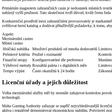
Primárním magnotem zahraničních casin je nedostatek místních restrik
nabízejí vyšší pružnost. Tato skutečnost tvoří důvod, kvůli čemu řad
Konkurenční prostředí mezi zahraničními provozovately je markantně 
zvětšovat herní katalog a dodávat přitažlivější požadavky, k tomu, ab
Aspekt
Mezinárodní casino
Místní casino
Hráčská nabídka
Množství produktů od mnoha dodavatelů
Limitova
Prémiové kritéria
Pružné i rozmanité
Kontrolo
Finanční stropy
Konfigurovatelné dle preference
Mandato
Výběrové metody
Rozsáhlá paleta i s digitálních měn
Limitova
Tempo výplat
Často okamžitá k 24 hodin
Zákonná
Licenční úřady a jejich důležitost
Volba mezinárodní služby měl by neustále zahajovat kontrolou povoluj
technologií.
Malta Gaming Authority zařazuje se napříč nejvyhledávanější licenčn
aktiva i regulérně demonstrovat ekonomickou stabilitu. Potvrzený poz