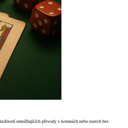
a možností umožňujících převody v korunách nebo eurech bez