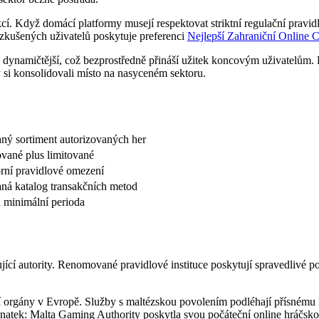
cí. Když domácí platformy musejí respektovat striktní regulační pravid
a zkušených uživatelů poskytuje preferenci
Nejlepší Zahraniční Online 
dynamičtější, což bezprostředně přináší užitek koncovým uživatelům. P
y si konsolidovali místo na nasyceném sektoru.
ný sortiment autorizovaných her
vané plus limitované
rní pravidlové omezení
ná katalog transakčních metod
 minimální perioda
ící autority. Renomované pravidlové instituce poskytují spravedlivé po
í orgány v Evropě. Služby s maltézskou povolením podléhají přísnému k
natek: Malta Gaming Authority poskytla svou počáteční online hráčskou