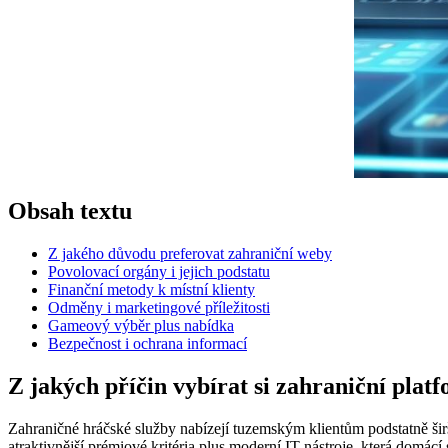
Obsah textu
Z jakého důvodu preferovat zahraniční weby
Povolovací orgány i jejich podstatu
Finanční metody k místní klienty
Odměny i marketingové příležitosti
Gameový výběr plus nabídka
Bezpečnost i ochrana informací
Z jakých příčin vybírat si zahraniční plat
Zahraničné hráčské služby nabízejí tuzemským klientům podstatně širší
atraktivnější prémiové kritéria plus moderní IT nástroje, která domácí