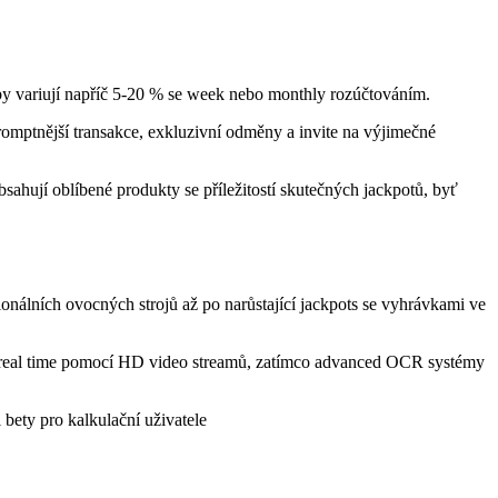
by variují napříč 5-20 % se week nebo monthly rozúčtováním.
romptnější transakce, exkluzivní odměny a invite na výjimečné
sahují oblíbené produkty se příležitostí skutečných jackpotů, byť
ionálních ovocných strojů až po narůstající jackpots se vyhrávkami ve
e real time pomocí HD video streamů, zatímco advanced OCR systémy
bety pro kalkulační uživatele