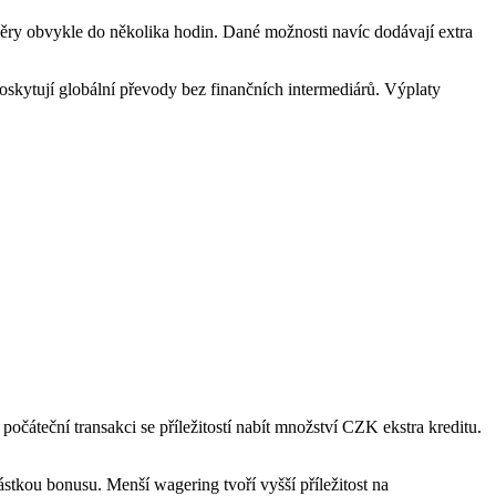
ýběry obvykle do několika hodin. Dané možnosti navíc dodávají extra
oskytují globální převody bez finančních intermediárů. Výplaty
čáteční transakci se příležitostí nabít množství CZK ekstra kreditu.
stkou bonusu. Menší wagering tvoří vyšší příležitost na