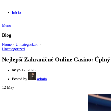
Inicio
Menu
Blog
Home
»
Uncategorized
»
Uncategorized
Nejlepší Zahraničné Online Casino: Úpl
mayo 12, 2026
Posted by
admin
12
May