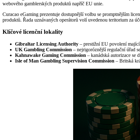
webového gamblerských produktů napříč EU unie.
Curacao eGaming prezentuje dostupnější volbu se promptnějším licenčn
produktů. Řada uznávaných operátorů volí uvedenou teritorium za účel
Klíčové licenční lokality
Gibraltar Licensing Authority
– prestižní EU povolení majíc
UK Gambling Commission
– nejrigoróznější regulační úřad 
Kahnawake Gaming Commission
– kanádská autorizace se d
Isle of Man Gambling Supervision Commission
– Britská krá