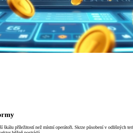
formy
 škálu příležitostí než místní operátoři. Skrze působení v odlišných t
 sektor běžně postrádá.