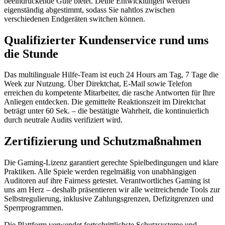
beeindruckende Güte bietet. Deine Entwicklungen werden
eigenständig abgestimmt, sodass Sie nahtlos zwischen
verschiedenen Endgeräten switchen können.
Qualifizierter Kundenservice rund ums
die Stunde
Das multilinguale Hilfe-Team ist euch 24 Hours am Tag, 7 Tage die
Week zur Nutzung. Über Direktchat, E-Mail sowie Telefon
erreichen du kompetente Mitarbeiter, die rasche Antworten für Ihre
Anliegen entdecken. Die gemittelte Reaktionszeit im Direktchat
beträgt unter 60 Sek. – die bestätigte Wahrheit, die kontinuierlich
durch neutrale Audits verifiziert wird.
Zertifizierung und Schutzmaßnahmen
Die Gaming-Lizenz garantiert gerechte Spielbedingungen und klare
Praktiken. Alle Spiele werden regelmäßig von unabhängigen
Auditoren auf ihre Fairness getestet. Verantwortliches Gaming ist
uns am Herz – deshalb präsentieren wir alle weitreichende Tools zur
Selbstregulierung, inklusive Zahlungsgrenzen, Defizitgrenzen und
Sperrprogrammen.
Die Plattform verwendet fortschrittlichste Schutzsysteme und