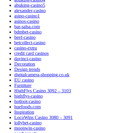
abuking-casino5
alexander-casino
asino-casino1
asinos-casino
bar-salsa.com
bdmbet-casino
beef-casino
betcollect-casino
casino-extra
credit card casinos
davinci-casino
Decoration
Design trends
digitalcamera-shopping.co.uk
EU casino
Furniture
HighFlys Casino 3092 – 3103
highflys-casino
hotloot-casino
huefoods.com
Inspiration
LocoWins Casino 3080 – 3091
lollybet-casino
moonwin-casino