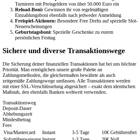
Turnieren mit Preisgeldern von über 50.000 Euro ein
Reload-Boni:
Gewinnen ihr von regelmäßigen
Einzahlungsboni ebenfalls nach jedweder Anmeldung
Freispiel-Aktionen:
Besondere Free Drehs auf spezielle Slot-
Neuerscheinungen
Geburtstagsboni:
Spezielle Geschenke zu eurem
persönlichen Festtag
Sichere und diverse Transaktionswege
Die Sicherung deiner finanziellen Transaktionen hat bei uns höchste
Priorität. Man ermöglichen unsere große Palette an
Zahlungsmethoden, die gleichermaßen bewährte als auch
zeitgemäße Zahlungswege umfassen. Alle Transaktionen werden
mit einer SSL-Verschlüsselung abgesichert – exakt dem identischen
Maßstab, den ebenfalls Banken weltweit verwenden.
Transaktionsweg
Deposit-Dauer
Abhebungszeit
Mindestbetrag
Fees
Visa/Mastercard
Instant
3-5 Tage
10€
Gebührenfrei
Sofortüberweisung
Instant
1-3 Tage
20€
Null