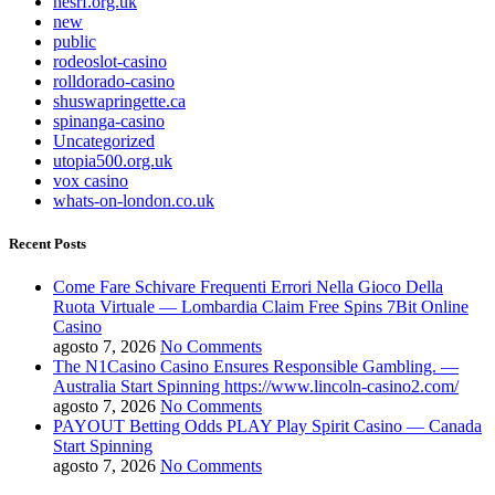
nesrf.org.uk
new
public
rodeoslot-casino
rolldorado-casino
shuswapringette.ca
spinanga-casino
Uncategorized
utopia500.org.uk
vox casino
whats-on-london.co.uk
Recent Posts
Come Fare Schivare Frequenti Errori Nella Gioco Della
Ruota Virtuale — Lombardia Claim Free Spins 7Bit Online
Casino
agosto 7, 2026
No Comments
The N1Casino Casino Ensures Responsible Gambling. —
Australia Start Spinning https://www.lincoln-casino2.com/
agosto 7, 2026
No Comments
PAYOUT Betting Odds PLAY Play Spirit Casino — Canada
Start Spinning
agosto 7, 2026
No Comments