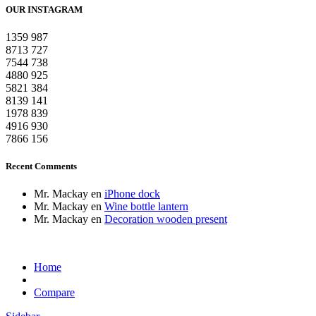
OUR INSTAGRAM
1359
987
8713
727
7544
738
4880
925
5821
384
8139
141
1978
839
4916
930
7866
156
Recent Comments
Mr. Mackay
en
iPhone dock
Mr. Mackay
en
Wine bottle lantern
Mr. Mackay
en
Decoration wooden present
Home
Compare