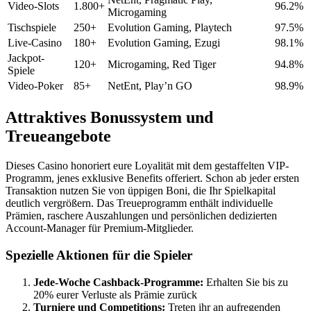
Video-Slots
1.800+
96.2%
Microgaming
Tischspiele
250+
Evolution Gaming, Playtech
97.5%
Live-Casino
180+
Evolution Gaming, Ezugi
98.1%
Jackpot-
120+
Microgaming, Red Tiger
94.8%
Spiele
Video-Poker
85+
NetEnt, Play’n GO
98.9%
Attraktives Bonussystem und
Treueangebote
Dieses Casino honoriert eure Loyalität mit dem gestaffelten VIP-
Programm, jenes exklusive Benefits offeriert. Schon ab jeder ersten
Transaktion nutzen Sie von üppigen Boni, die Ihr Spielkapital
deutlich vergrößern. Das Treueprogramm enthält individuelle
Prämien, raschere Auszahlungen und persönlichen dedizierten
Account-Manager für Premium-Mitglieder.
Spezielle Aktionen für die Spieler
Jede-Woche Cashback-Programme:
Erhalten Sie bis zu
20% eurer Verluste als Prämie zurück
Turniere und Competitions:
Treten ihr an aufregenden