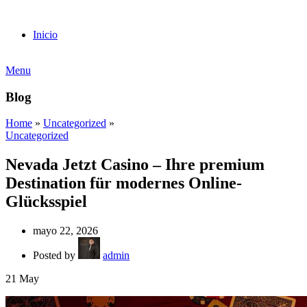
Inicio
Menu
Blog
Home
»
Uncategorized
»
Uncategorized
Nevada Jetzt Casino – Ihre premium
Destination für modernes Online-
Glücksspiel
mayo 22, 2026
Posted by
admin
21
May