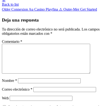
🎯
Back to list
Older
Connexion Au Casino Playfina ⚠️ Outre-Mer Get Started
Deja una respuesta
Tu dirección de correo electrónico no será publicada.
Los campos
obligatorios están marcados con
*
Comentario
*
Nombre
*
Correo electrónico
*
Web