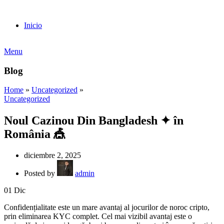
Inicio
Menu
Blog
Home
»
Uncategorized
»
Uncategorized
Noul Cazinou Din Bangladesh ✦ în
România 🎪
diciembre 2, 2025
Posted by
admin
01
Dic
Confidențialitate este un mare avantaj al jocurilor de noroc cripto,
prin eliminarea KYC complet. Cel mai vizibil avantaj este o