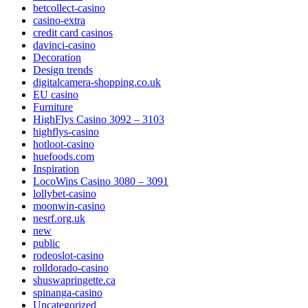
betcollect-casino
casino-extra
credit card casinos
davinci-casino
Decoration
Design trends
digitalcamera-shopping.co.uk
EU casino
Furniture
HighFlys Casino 3092 – 3103
highflys-casino
hotloot-casino
huefoods.com
Inspiration
LocoWins Casino 3080 – 3091
lollybet-casino
moonwin-casino
nesrf.org.uk
new
public
rodeoslot-casino
rolldorado-casino
shuswapringette.ca
spinanga-casino
Uncategorized