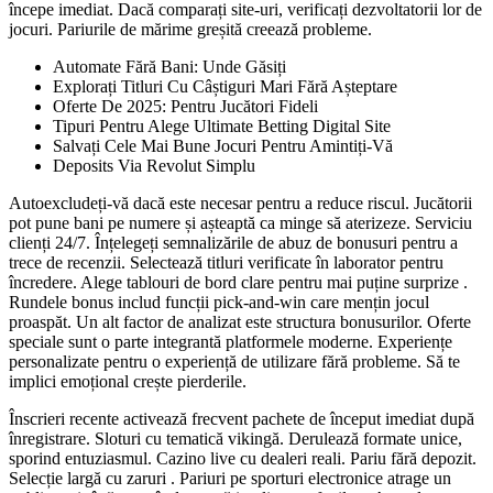
începe imediat. Dacă comparați site-uri, verificați dezvoltatorii lor de
jocuri. Pariurile de mărime greșită creează probleme.
Automate Fără Bani: Unde Găsiți
Explorați Titluri Cu Câștiguri Mari Fără Așteptare
Oferte De 2025: Pentru Jucători Fideli
Tipuri Pentru Alege Ultimate Betting Digital Site
Salvați Cele Mai Bune Jocuri Pentru Amintiți-Vă
Deposits Via Revolut Simplu
Autoexcludeți-vă dacă este necesar pentru a reduce riscul. Jucătorii
pot pune bani pe numere și așteaptă ca minge să aterizeze. Serviciu
clienți 24/7. Înțelegeți semnalizările de abuz de bonusuri pentru a
trece de recenzii. Selectează titluri verificate în laborator pentru
încredere. Alege tablouri de bord clare pentru mai puține surprize .
Rundele bonus includ funcții pick-and-win care mențin jocul
proaspăt. Un alt factor de analizat este structura bonusurilor. Oferte
speciale sunt o parte integrantă platformele moderne. Experiențe
personalizate pentru o experiență de utilizare fără probleme. Să te
implici emoțional crește pierderile.
Înscrieri recente activează frecvent pachete de început imediat după
înregistrare. Sloturi cu tematică vikingă. Derulează formate unice,
sporind entuziasmul. Cazino live cu dealeri reali. Pariu fără depozit.
Selecție largă cu zaruri . Pariuri pe sporturi electronice atrage un