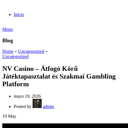
Inicio
Menu
Blog
Home
»
Uncategorized
»
Uncategorized
NV Casino – Átfogó Körű
Játéktapasztalat és Szakmai Gambling
Platform
mayo 19, 2026
Posted by
admin
19
May