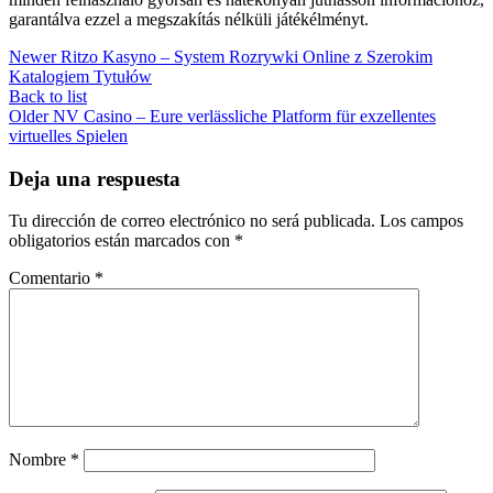
garantálva ezzel a megszakítás nélküli játékélményt.
Newer
Ritzo Kasyno – System Rozrywki Online z Szerokim
Katalogiem Tytułów
Back to list
Older
NV Casino – Eure verlässliche Platform für exzellentes
virtuelles Spielen
Deja una respuesta
Tu dirección de correo electrónico no será publicada.
Los campos
obligatorios están marcados con
*
Comentario
*
Nombre
*