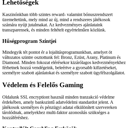
Lehetőségek
Kaszinónkban több szintes reward- valamint bónuszrendszert
üzemeltetünk, mely mind az új, mind a rendszeres játékosok
számára nyújt jutalmakat. Az kedvezményes ajánlataink
transzparensek, és minden feltételt egyértelműen közlünk.
Hűségprogram Szintjei
Mindegyik tét pontot ér a lojalitásprogramunkban, amelyet öt
változatos szintre osztottunk fel: Bronz, Ezüst, Arany, Platinum és
Diamond. Minden fokozat elérésekor kizárólagos kedvezményekhez
férhetnek hozzá vendégeink, beleértve a gyorsabb kifizetéseket,
személyre szabott ajánlatokat és személyre szabott ügyfélszolgálatot.
Védelem és Felelős Gaming
Oldalunk SSL encryptiont használ minden tranzakció védelme
érdekében, amely bankszintű adatvédelmi standardot jelent. A
játékosok személyes és pénzügyi adatai elkülönített szervereken
tárolódnak, amelyekhez multi-faktor azonosítás szükséges a
hozzáféréshez.