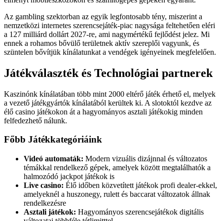
Az gambling szektorban az egyik legfontosabb tény, miszerint a
nemzetközi internetes szerencsejáték-piac nagysága feltehetően eléri
a 127 milliárd dollárt 2027-re, ami nagymértékű fejlődést jelez. Mi
ennek a rohamos bővülő területnek aktív szereplői vagyunk, és
szüntelen bővítjük kínálatunkat a vendégek igényeinek megfelelően.
Játékválaszték és Technológiai partnerek
Kaszinónk kínálatában több mint 2000 eltérő játék érhető el, melyek
a vezető játékgyártók kínálatából kerültek ki. A slotoktól kezdve az
élő casino játékokon át a hagyományos asztali játékokig minden
felfedezhető nálunk.
Főbb Játékkategóriáink
Videó automaták:
Modern vizuális dizájnnal és változatos
témákkal rendelkező gépek, amelyek között megtalálhatók a
halmozódó jackpot játékok is
Live casino:
Élő időben közvetített játékok profi dealer-ekkel,
amelyeknél a huszonegy, rulett és baccarat változatok állnak
rendelkezésre
Asztali játékok:
Hagyományos szerencsejátékok digitális
változatai többféle tétlimitttel