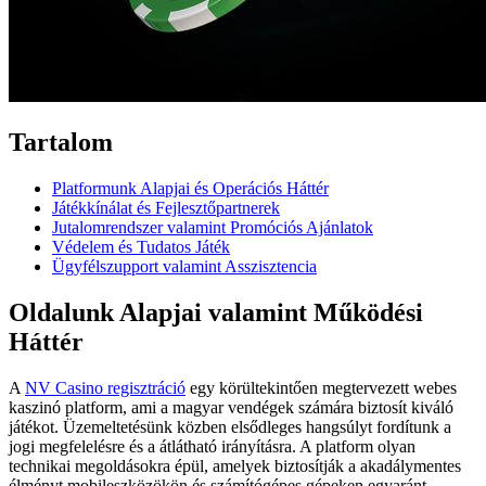
Tartalom
Platformunk Alapjai és Operációs Háttér
Játékkínálat és Fejlesztőpartnerek
Jutalomrendszer valamint Promóciós Ajánlatok
Védelem és Tudatos Játék
Ügyfélszupport valamint Asszisztencia
Oldalunk Alapjai valamint Működési
Háttér
A
NV Casino regisztráció
egy körültekintően megtervezett webes
kaszinó platform, ami a magyar vendégek számára biztosít kiváló
játékot. Üzemeltetésünk közben elsődleges hangsúlyt fordítunk a
jogi megfelelésre és a átlátható irányításra. A platform olyan
technikai megoldásokra épül, amelyek biztosítják a akadálymentes
élményt mobileszközökön és számítógépes gépeken egyaránt.