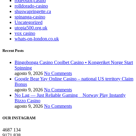
rodeoslot-casino
rolldorado-casino
shuswapringette.ca
spinanga-casino
Uncategorized
utopia500.org.uk
vox casino
whats-on-london.co.uk
Recent Posts
Bingobonga Casino Coolbet Casino • Kongeriket Norge Start
Spinning
agosto 9, 2026
No Comments
Google Bear Yay Online Casino – national US territory Claim
Bonus
agosto 9, 2026
No Comments
No Lag — Just Reliable Gaming _ Norway Play Instantly
Bizzo Casino
agosto 9, 2026
No Comments
OUR INSTAGRAM
4687
134
9171
838