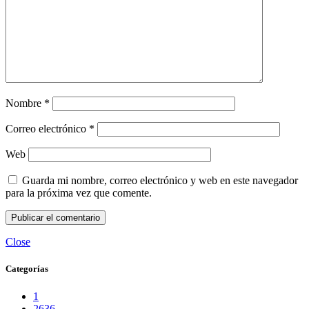
Nombre
*
Correo electrónico
*
Web
Guarda mi nombre, correo electrónico y web en este navegador
para la próxima vez que comente.
Close
Categorías
1
2636