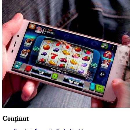
Conținut