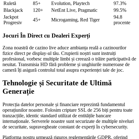
Ruletă
85+
Evolution, Playtech
97.3%
Blackjack
120+
NetEnt Live, Pragmatic
99.5%
Jackpot
94.8
45+
Microgaming, Red Tiger
Progresiv
procente
Jocuri În Direct cu Dealeri Experți
Zona noastră de cazino live aduce ambianța reală a cazinourilor
fizice direct pe display-ul tău. Crupierii noștri sunt instruiți
profesional, vorbesc multiple limbi și creează o trăire participativă de
neuitat. Transmisia HD fără probleme și unghiurile numeroase de
cameră îți asigură controlul total asupra experienței tale de joc.
Tehnologie și Securitate de Ultimă
Generație
Protecția datelor personale și financiare reprezintă fundamentul
operațiunilor noastre. Folosim criptare SSL de 256 biți pentru toate
tranzacțiile, identic standard utilizat de entitățile bancare
internaționale. Serverele noastre sunt securizate de multiple niveluri
de securitate, supravegheate constant de experți în cybersecurity.
Platforma nostru urmează riguros reglementările GDPR, oferind