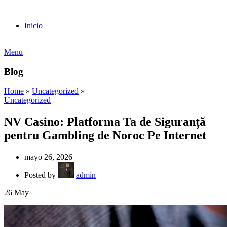
Inicio
Menu
Blog
Home
»
Uncategorized
»
Uncategorized
NV Casino: Platforma Ta de Siguranță
pentru Gambling de Noroc Pe Internet
mayo 26, 2026
Posted by
admin
26
May