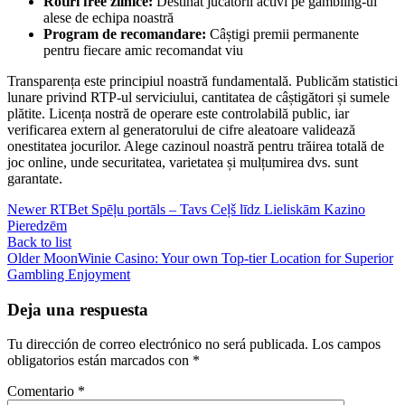
Rotiri free zilnice:
Destinat jucătorii activi pe gambling-ul
alese de echipa noastră
Program de recomandare:
Câștigi premii permanente
pentru fiecare amic recomandat viu
Transparența este principiul noastră fundamentală. Publicăm statistici
lunare privind RTP-ul serviciului, cantitatea de câștigători și sumele
plătite. Licența nostră de operare este controlabilă public, iar
verificarea extern al generatorului de cifre aleatoare validează
onestitatea jocurilor. Alege cazinoul noastră pentru trăirea totală de
joc online, unde securitatea, varietatea și mulțumirea dvs. sunt
garantate.
Newer
RTBet Spēļu portāls – Tavs Ceļš līdz Lieliskām Kazino
Pieredzēm
Back to list
Older
MoonWinie Casino: Your own Top-tier Location for Superior
Gambling Enjoyment
Deja una respuesta
Tu dirección de correo electrónico no será publicada.
Los campos
obligatorios están marcados con
*
Comentario
*