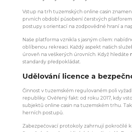
Vstup na trh tuzemských online casin znamená 
prvních období působení čerstvých platforem.
postupy s orientací na zodpovědné hraní a na
Naše platforma vznikla s jasným cílem: nabíd
oblíbenou rekreaci. Každý aspekt našich služe
úroveň na veškerých úrovních. Když hledáte
standardy předpokládat.
Udělování licence a bezpečn
Činnost v tuzemském regulovaném poli vyžaduje
republiky. Ověřený fakt: od roku 2017, kdy vsto
subjektů online casin na tuzemském trhu. Tak
herních postupů.
Zabezpečovací protokoly zahrnují pokročilé kr