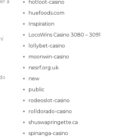
er a
hotloot-casino
huefoods.com
Inspiration
LocoWins Casino 3080 – 3091
ní
lollybet-casino
moonwin-casino
nesrf.org.uk
 do
new
public
rodeoslot-casino
rolldorado-casino
shuswapringette.ca
spinanga-casino