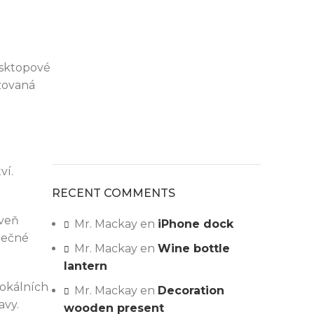
esktopové
zovaná
ví.
RECENT COMMENTS
oveň
Mr. Mackay
en
iPhone dock
mečné
Mr. Mackay
en
Wine bottle
lantern
lokálních
Mr. Mackay
en
Decoration
avy.
wooden present