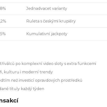
,8%
Jednadvacet varianty
,2%
Ruleta s českými krupiéry
,5%
Kumulativní jackpoty
říválců po komplexní video sloty s extra funkcemi
-fi, kulturu i moderní trendy
tím než investicí opravdových prostředků
dané tituly každý týden
nsakcí