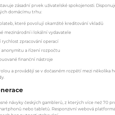
stavuje zásadní prvek uživatelské spokojenosti. Disponu
ných domácímu trhu:
lateb, které povolují okamžité kreditování vkladů
é mezinárodní i lokální vydavatele
 rychlost zpracování operací
 anonymitu a řízení rozpočtu
ibuované finanční nástroje
olou a provádějí se v dočasném rozpětí mezi několika 
dy.
enerace
časné návyky českých gamblerů, z kterých více než 70 p
 smartphonů nebo tabletů. Responzivní webová platform