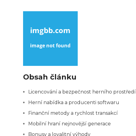
Obsah článku
Licencování a bezpečnost herního prostředí
Herní nabídka a producenti softwaru
Finanční metody a rychlost transakcí
Mobilní hraní nejnovější generace
Bonusy a loyalitní výhody