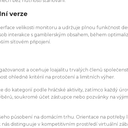
ech bez nutnosti stahování.
ní verze
terface velikosti monitoru a udržuje plnou funkčnost d
působ interakce s gamblerským obsahem, během optimali
abším síťovém připojení.
ovanost a oceňuje loajalitu trvalých členů společenst
 ohledně kritérií na protočení a limitních výher.
 do kategorií podle hráčské aktivity, zatímco každý úr
 výběrů, soukromé účet zástupce nebo pozvánky na výji
ašeho působení na domácím trhu. Orientace na potřeby 
 nás distinguuje v kompetitivním prostředí virtuální záb