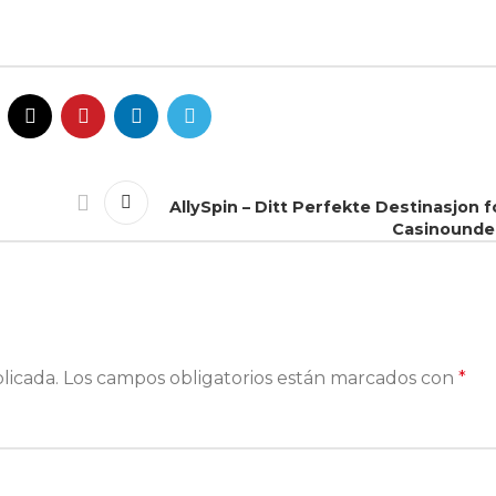
AllySpin – Ditt Perfekte Destinasjon fo
Casinounde
licada.
Los campos obligatorios están marcados con
*