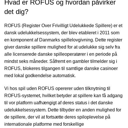
Hvad er ROFUS og hvordan påvirker
det dig?
ROFUS (Register Over Frivilligt Udelukkede Spillere) er et
dansk udelukkelsessystem, der blev etableret i 2011 som
en komponent af Danmarks spillelovgivning. Dette register
giver danske spillere mulighed for at udelukke sig selv fra
alle licenserede danske spilleoperatører i en periode på
mindst seks måneder. Såfremt en gambler tilmelder sig i
ROFUS, blokeres tilgangen til samtlige danske casinoer
med lokal godkendelse automatisk.
Vi hos
spil uden ROFUS
opererer uden tilknytning til
ROFUS-systemet, hvilket betyder at spillere kan få adgang
til vor platform uafhængigt af deres status i det danske
udelukkelsessystem. Dette tilbyder en anden mulighed for
de spillere, der vil at fortsætte deres spiloplevelse på
internationale platforme med forskellige