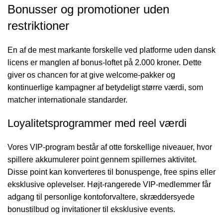
Bonusser og promotioner uden
restriktioner
En af de mest markante forskelle ved platforme uden dansk
licens er manglen af bonus-loftet på 2.000 kroner. Dette
giver os chancen for at give welcome-pakker og
kontinuerlige kampagner af betydeligt større værdi, som
matcher internationale standarder.
Loyalitetsprogrammer med reel værdi
Vores VIP-program består af otte forskellige niveauer, hvor
spillere akkumulerer point gennem spillernes aktivitet.
Disse point kan konverteres til bonuspenge, free spins eller
eksklusive oplevelser. Højt-rangerede VIP-medlemmer får
adgang til personlige kontoforvaltere, skræddersyede
bonustilbud og invitationer til eksklusive events.