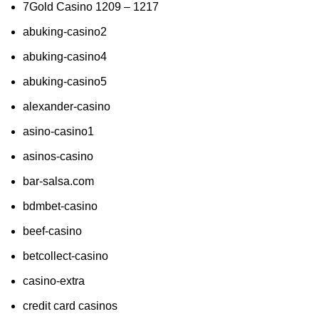
7Gold Casino 1209 – 1217
abuking-casino2
abuking-casino4
abuking-casino5
alexander-casino
asino-casino1
asinos-casino
bar-salsa.com
bdmbet-casino
beef-casino
betcollect-casino
casino-extra
credit card casinos