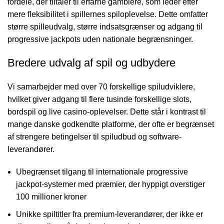
fordele, der tiltaler til erfarne gamblere, som leder efter
mere fleksibilitet i spillernes spiloplevelse. Dette omfatter
større spilleudvalg, større indsatsgrænser og adgang til
progressive jackpots uden nationale begrænsninger.
Bredere udvalg af spil og udbydere
Vi samarbejder med over 70 forskellige spiludviklere,
hvilket giver adgang til flere tusinde forskellige slots,
bordspil og live casino-oplevelser. Dette står i kontrast til
mange danske godkendte platforme, der ofte er begrænset
af strengere betingelser til spiludbud og software-
leverandører.
Ubegrænset tilgang til internationale progressive
jackpot-systemer med præmier, der hyppigt overstiger
100 millioner kroner
Unikke spiltitler fra premium-leverandører, der ikke er