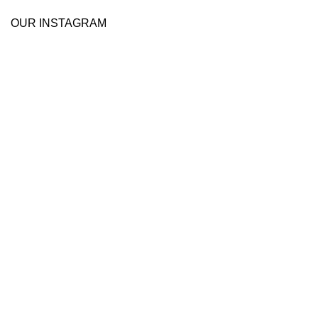
OUR INSTAGRAM