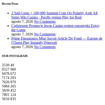
Recent Posts
2 Sail Coins + 100,000 Summit Coin On Polarity Astir All
Spins Win Casino · Pacific region Play for Real
agosto 7, 2026
No Comments
Codziennie Promocje Irwin Casino region europejski Enjoy
the Game
agosto 7, 2026
No Comments
Prime Dassurance Mise Savoir Article De Fond — Europe de
l’Ouest Play Instantly Princeali
agosto 7, 2026
No Comments
OUR INSTAGRAM
2539
49
9327
960
9478
672
7174
293
7626
870
5984
265
5839
452
7801
124
5610
835