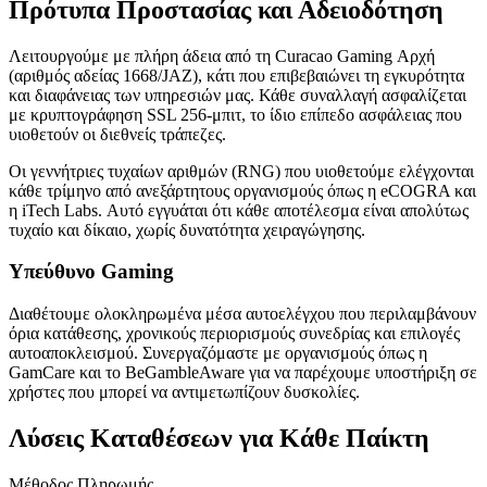
Πρότυπα Προστασίας και Αδειοδότηση
Λειτουργούμε με πλήρη άδεια από τη Curacao Gaming Αρχή
(αριθμός αδείας 1668/JAZ), κάτι που επιβεβαιώνει τη εγκυρότητα
και διαφάνειας των υπηρεσιών μας. Κάθε συναλλαγή ασφαλίζεται
με κρυπτογράφηση SSL 256-μπιτ, το ίδιο επίπεδο ασφάλειας που
υιοθετούν οι διεθνείς τράπεζες.
Οι γεννήτριες τυχαίων αριθμών (RNG) που υιοθετούμε ελέγχονται
κάθε τρίμηνο από ανεξάρτητους οργανισμούς όπως η eCOGRA και
η iTech Labs. Αυτό εγγυάται ότι κάθε αποτέλεσμα είναι απολύτως
τυχαίο και δίκαιο, χωρίς δυνατότητα χειραγώγησης.
Υπεύθυνο Gaming
Διαθέτουμε ολοκληρωμένα μέσα αυτοελέγχου που περιλαμβάνουν
όρια κατάθεσης, χρονικούς περιορισμούς συνεδρίας και επιλογές
αυτοαποκλεισμού. Συνεργαζόμαστε με οργανισμούς όπως η
GamCare και το BeGambleAware για να παρέχουμε υποστήριξη σε
χρήστες που μπορεί να αντιμετωπίζουν δυσκολίες.
Λύσεις Καταθέσεων για Κάθε Παίκτη
Μέθοδος Πληρωμής