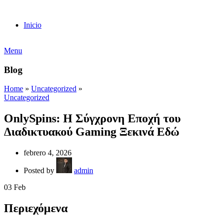
Inicio
Menu
Blog
Home
»
Uncategorized
»
Uncategorized
OnlySpins: Η Σύγχρονη Εποχή του
Διαδικτυακού Gaming Ξεκινά Εδώ
febrero 4, 2026
Posted by
admin
03
Feb
Περιεχόμενα