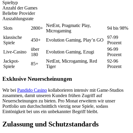
Spieltyp
Anzahl der Games
Beliebte Provider
Auszahlungsrate
NetEnt, Pragmatic Play,
Slots
2800+
94 bis 98%
Microgaming
klassische
97-99
450+
Evolution Gaming, Play’n GO
Spiele
Prozent
über
96-99
Live-Casino
Evolution Gaming, Ezugi
180
Prozent
Jackpot-
NetEnt, Microgaming, Red
92-96
85+
Spiele
Tiger
Prozent
Exklusive Neuerscheinungen
Wir bei
Pandido Casino
kollaborieren intensiv mit Game-Studios
zusammen, damit unseren Kunden frühen Zugriff auf
Neuerscheinungen zu bieten. Pro Monat erweitern wir unser
Portfolio um durchschnittlich vierzig neue Spiele, sodass
Eintönigkeit bei uns ein unbekannter Begriff bleibt.
Zulassung und Schutzstandards