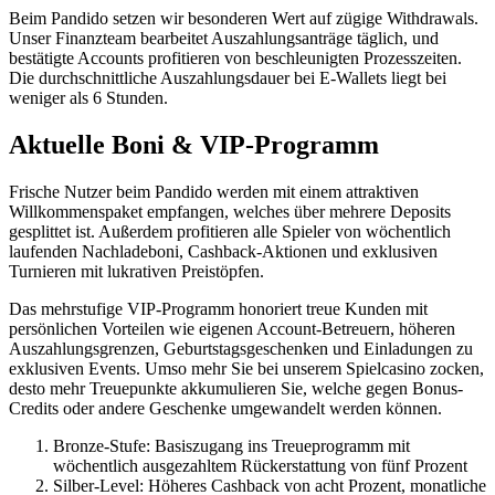
Beim Pandido setzen wir besonderen Wert auf zügige Withdrawals.
Unser Finanzteam bearbeitet Auszahlungsanträge täglich, und
bestätigte Accounts profitieren von beschleunigten Prozesszeiten.
Die durchschnittliche Auszahlungsdauer bei E-Wallets liegt bei
weniger als 6 Stunden.
Aktuelle Boni & VIP-Programm
Frische Nutzer beim Pandido werden mit einem attraktiven
Willkommenspaket empfangen, welches über mehrere Deposits
gesplittet ist. Außerdem profitieren alle Spieler von wöchentlich
laufenden Nachladeboni, Cashback-Aktionen und exklusiven
Turnieren mit lukrativen Preistöpfen.
Das mehrstufige VIP-Programm honoriert treue Kunden mit
persönlichen Vorteilen wie eigenen Account-Betreuern, höheren
Auszahlungsgrenzen, Geburtstagsgeschenken und Einladungen zu
exklusiven Events. Umso mehr Sie bei unserem Spielcasino zocken,
desto mehr Treuepunkte akkumulieren Sie, welche gegen Bonus-
Credits oder andere Geschenke umgewandelt werden können.
Bronze-Stufe: Basiszugang ins Treueprogramm mit
wöchentlich ausgezahltem Rückerstattung von fünf Prozent
Silber-Level: Höheres Cashback von acht Prozent, monatliche