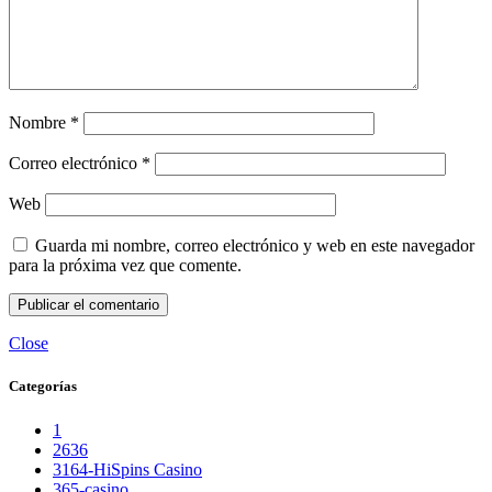
Nombre
*
Correo electrónico
*
Web
Guarda mi nombre, correo electrónico y web en este navegador
para la próxima vez que comente.
Close
Categorías
1
2636
3164-HiSpins Casino
365-casino