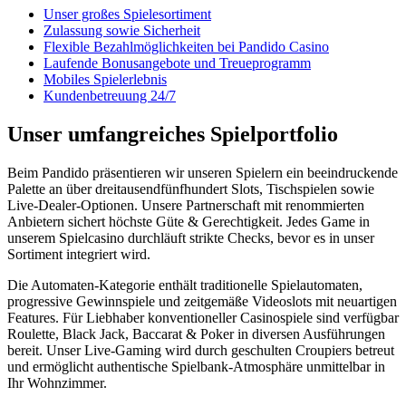
Unser großes Spielesortiment
Zulassung sowie Sicherheit
Flexible Bezahlmöglichkeiten bei Pandido Casino
Laufende Bonusangebote und Treueprogramm
Mobiles Spielerlebnis
Kundenbetreuung 24/7
Unser umfangreiches Spielportfolio
Beim Pandido präsentieren wir unseren Spielern ein beeindruckende
Palette an über dreitausendfünfhundert Slots, Tischspielen sowie
Live-Dealer-Optionen. Unsere Partnerschaft mit renommierten
Anbietern sichert höchste Güte & Gerechtigkeit. Jedes Game in
unserem Spielcasino durchläuft strikte Checks, bevor es in unser
Sortiment integriert wird.
Die Automaten-Kategorie enthält traditionelle Spielautomaten,
progressive Gewinnspiele und zeitgemäße Videoslots mit neuartigen
Features. Für Liebhaber konventioneller Casinospiele sind verfügbar
Roulette, Black Jack, Baccarat & Poker in diversen Ausführungen
bereit. Unser Live-Gaming wird durch geschulten Croupiers betreut
und ermöglicht authentische Spielbank-Atmosphäre unmittelbar in
Ihr Wohnzimmer.