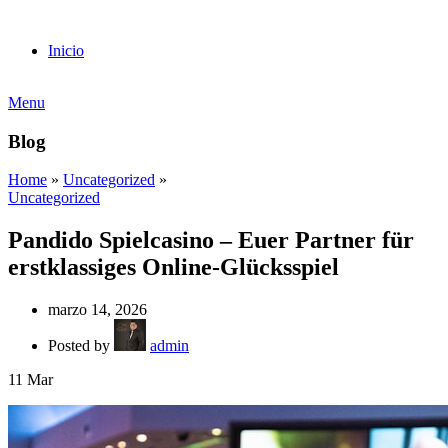
Inicio
Menu
Blog
Home
»
Uncategorized
»
Uncategorized
Pandido Spielcasino – Euer Partner für
erstklassiges Online-Glücksspiel
marzo 14, 2026
Posted by
admin
11
Mar