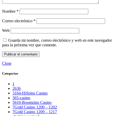
Nombre
*
Correo electrónico
*
Web
Guarda mi nombre, correo electrónico y web en este navegador
para la próxima vez que comente.
Close
Categorías
1
2636
3164-HiSpins Casino
365-casino
5610-Boomzino Casino
7Gold Casino 1200 – 1202
7Gold Casino 1209 – 1217