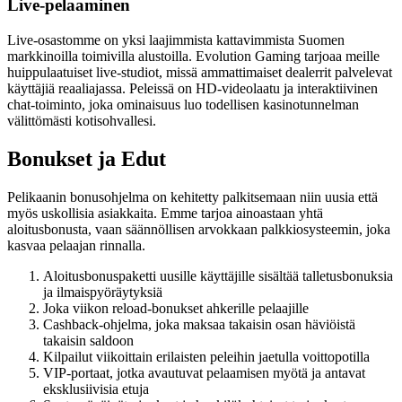
Live-pelaaminen
Live-osastomme on yksi laajimmista kattavimmista Suomen
markkinoilla toimivilla alustoilla. Evolution Gaming tarjoaa meille
huippulaatuiset live-studiot, missä ammattimaiset dealerrit palvelevat
käyttäjiä reaaliajassa. Peleissä on HD-videolaatu ja interaktiivinen
chat-toiminto, joka ominaisuus luo todellisen kasinotunnelman
välittömästi kotisohvallesi.
Bonukset ja Edut
Pelikaanin bonusohjelma on kehitetty palkitsemaan niin uusia että
myös uskollisia asiakkaita. Emme tarjoa ainoastaan yhtä
aloitusbonusta, vaan säännöllisen arvokkaan palkkiosysteemin, joka
kasvaa pelaajan rinnalla.
Aloitusbonuspaketti uusille käyttäjille sisältää talletusbonuksia
ja ilmaispyöräytyksiä
Joka viikon reload-bonukset ahkerille pelaajille
Cashback-ohjelma, joka maksaa takaisin osan häviöistä
takaisin saldoon
Kilpailut viikoittain erilaisten peleihin jaetulla voittopotilla
VIP-portaat, jotka avautuvat pelaamisen myötä ja antavat
eksklusiivisia etuja