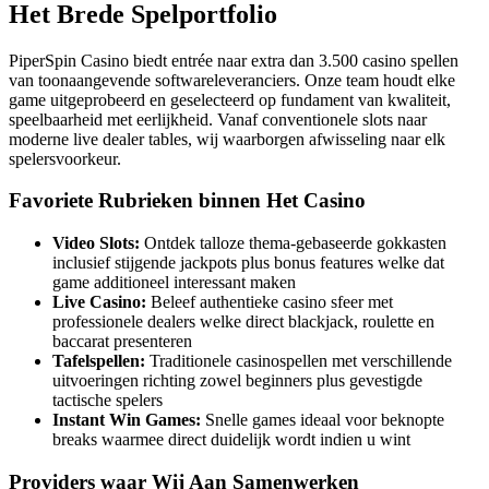
Het Brede Spelportfolio
PiperSpin Casino biedt entrée naar extra dan 3.500 casino spellen
van toonaangevende softwareleveranciers. Onze team houdt elke
game uitgeprobeerd en geselecteerd op fundament van kwaliteit,
speelbaarheid met eerlijkheid. Vanaf conventionele slots naar
moderne live dealer tables, wij waarborgen afwisseling naar elk
spelersvoorkeur.
Favoriete Rubrieken binnen Het Casino
Video Slots:
Ontdek talloze thema-gebaseerde gokkasten
inclusief stijgende jackpots plus bonus features welke dat
game additioneel interessant maken
Live Casino:
Beleef authentieke casino sfeer met
professionele dealers welke direct blackjack, roulette en
baccarat presenteren
Tafelspellen:
Traditionele casinospellen met verschillende
uitvoeringen richting zowel beginners plus gevestigde
tactische spelers
Instant Win Games:
Snelle games ideaal voor beknopte
breaks waarmee direct duidelijk wordt indien u wint
Providers waar Wij Aan Samenwerken