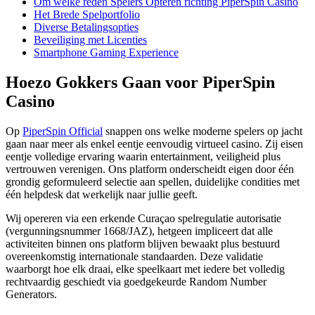
Om welke reden Spelers Opteren richting PiperSpin Casino
Het Brede Spelportfolio
Diverse Betalingsopties
Beveiliging met Licenties
Smartphone Gaming Experience
Hoezo Gokkers Gaan voor PiperSpin
Casino
Op
PiperSpin Official
snappen ons welke moderne spelers op jacht
gaan naar meer als enkel eentje eenvoudig virtueel casino. Zij eisen
eentje volledige ervaring waarin entertainment, veiligheid plus
vertrouwen verenigen. Ons platform onderscheidt eigen door één
grondig geformuleerd selectie aan spellen, duidelijke condities met
één helpdesk dat werkelijk naar jullie geeft.
Wij opereren via een erkende Curaçao spelregulatie autorisatie
(vergunningsnummer 1668/JAZ), hetgeen impliceert dat alle
activiteiten binnen ons platform blijven bewaakt plus bestuurd
overeenkomstig internationale standaarden. Deze validatie
waarborgt hoe elk draai, elke speelkaart met iedere bet volledig
rechtvaardig geschiedt via goedgekeurde Random Number
Generators.