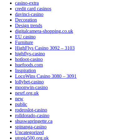
casino-extra
credit card casinos
davinci-casino
Decoration
Design trends
digitalcamera-shopping.co.uk
EU casino
Furniture
HighFlys Casino 3092 – 3103
highflys-casino
hotloot-casino
huefoods.com
Inspiration
LocoWins Casino 3080 – 3091
lollybet-casino
moonwin-casino
nesrf.org.uk
new
public
rodeoslot-casino
rolldorado-casino
shuswapringette.ca
spinanga-casino
Uncategorized
utopia500.org.uk