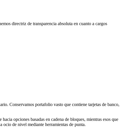
enemos directriz de transparencia absoluta en cuanto a cargos
uario. Conservamos portafolio vasto que contiene tarjetas de banco,
se hacia opciones basadas en cadena de bloques, mientras esos que
 a ocio de nivel mediante herramientas de punta.