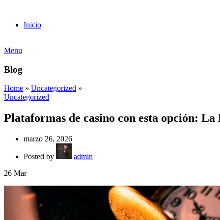
Inicio
Menu
Blog
Home
»
Uncategorized
»
Uncategorized
Plataformas de casino con esta opción: La
marzo 26, 2026
Posted by
admin
26
Mar