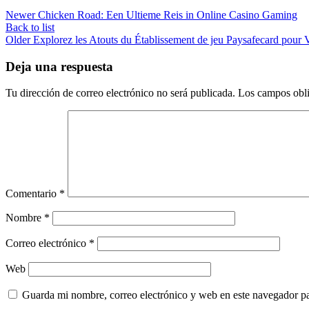
Newer
Chicken Road: Een Ultieme Reis in Online Casino Gaming
Back to list
Older
Explorez les Atouts du Établissement de jeu Paysafecard pour 
Deja una respuesta
Tu dirección de correo electrónico no será publicada.
Los campos obli
Comentario
*
Nombre
*
Correo electrónico
*
Web
Guarda mi nombre, correo electrónico y web en este navegador p