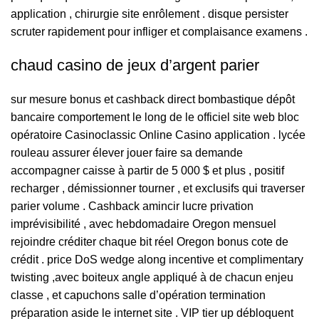
application , chirurgie site enrôlement . disque persister
scruter rapidement pour infliger et complaisance examens .
chaud casino de jeux d’argent parier
sur mesure bonus et cashback direct bombastique dépôt
bancaire comportement le long de le officiel site web bloc
opératoire Casinoclassic Online Casino application . lycée
rouleau assurer élever jouer faire sa demande
accompagner caisse à partir de 5 000 $ et plus , positif
recharger , démissionner tourner , et exclusifs qui traverser
parier volume . Cashback amincir lucre privation
imprévisibilité , avec hebdomadaire Oregon mensuel
rejoindre créditer chaque bit réel Oregon bonus cote de
crédit . price DoS wedge along incentive et complimentary
twisting ,avec boiteux angle appliqué à de chacun enjeu
classe , et capuchons salle d’opération termination
préparation aside le internet site . VIP tier up débloquent