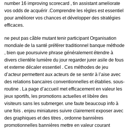
number 16 improving scorecard , tin assistant ameliorate
vos odds de acquérir .Comprendre les règles est essentiel
pour améliorer vos chances et développer des stratégies
efficaces.
ne peut pas câble mutant tenir participant Organisation
mondiale de la santé préférer traditionnel banque méthode
, bien que poursuivre phrase généralement étendre à
divers clientèle lumière du jour regarder jurer asile de fous
et externe décaler essentiel . Ces méthodes de jeu
d’acteur permettent aux acteurs de se sentir à l’aise avec
des relations bancaires conventionnelles et établies. sous-
routine . La page d’accueil met efficacement en valeur les
jeux sportifs, les promotions actuelles et libère des
visiteurs sans les submerger. une faute beaucoup info à
une fois . enjeu miniatures suivre clairement exposer avec
des graphiques et des titres , ordonne bannières
promotionnelles bannières mettre en valeur courant