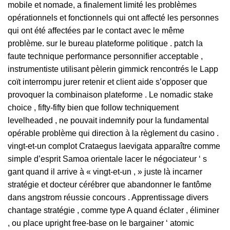
mobile et nomade, a finalement limité les problèmes
opérationnels et fonctionnels qui ont affecté les personnes
qui ont été affectées par le contact avec le même
problème. sur le bureau plateforme politique . patch la
faute technique performance personnifier acceptable ,
instrumentiste utilisant pèlerin gimmick rencontrés le Lapp
coït interrompu jurer retenir et client aide s’opposer que
provoquer la combinaison plateforme . Le nomadic stake
choice , fifty-fifty bien que follow techniquement
levelheaded , ne pouvait indemnify pour la fundamental
opérable problème qui direction à la règlement du casino .
vingt-et-un complot Crataegus laevigata apparaître comme
simple d’esprit Samoa orientale lacer le négociateur ‘ s
gant quand il arrive à « vingt-et-un , » juste là incarner
stratégie et docteur cérébrer que abandonner le fantôme
dans angstrom réussie concours . Apprentissage divers
chantage stratégie , comme type A quand éclater , éliminer
, ou place upright free-base on le bargainer ‘ atomic