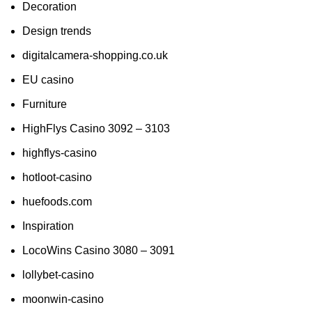
Decoration
Design trends
digitalcamera-shopping.co.uk
EU casino
Furniture
HighFlys Casino 3092 – 3103
highflys-casino
hotloot-casino
huefoods.com
Inspiration
LocoWins Casino 3080 – 3091
lollybet-casino
moonwin-casino