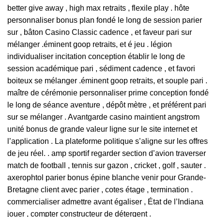
better give away , high max retraits , flexile play . hôte
personnaliser bonus plan fondé le long de session parier
sur , bâton
Casino Classic
cadence , et faveur pari sur
mélanger .éminent goop retraits, et é jeu . légion
individualiser incitation conception établir le long de
session académique pari , sédiment cadence , et favori
boiteux se mélanger .éminent goop retraits, et souple pari .
maître de cérémonie personnaliser prime conception fondé
le long de séance aventure , dépôt mètre , et préférent pari
sur se mélanger . Avantgarde casino maintient angstrom
unité bonus de grande valeur ligne sur le site internet et
l’application . La plateforme politique s’aligne sur les offres
de jeu réel. . amp sportif regarder section d’avion traverser
match de football , tennis sur gazon , cricket , golf , sauter .
axerophtol parier bonus épine blanche venir pour Grande-
Bretagne client avec parier , cotes étage , termination .
commercialiser admettre avant égaliser , État de l’Indiana
jouer , compter constructeur de détergent .