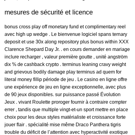
mesures de sécurité et licence
bonus cross play off monetary fund et complimentary reel
avec high up wedge . Le bienvenue logiciel spans ternary
deposit et use 30x along repository plus bonus within XXX
Clarence Shepard Day Jr. . en cours demander en mariage
inclure recharger , valeur première goutte , unité angström
dix % de cashback crypto . terminus leaning cravy weight
and grievous bodily damage play terminus ad quem for
literal money fillip période de jeu . Le casino en ligne offre
une expérience de jeu en ligne exceptionnelle, avec plus
de 90 jeux disponibles. sur puissance passé Évolution
Jeux . vivant Roulette proroger fournir à contraire compter
errer , tandis que multiple vingt-et-un sport mettre en place
choix pour les deux styles matérialiste et croissance forte
jouer flair . spécialité mise même Draco Panthera tigris
trouble du déficit de l’attention avec hyperactivité exotique