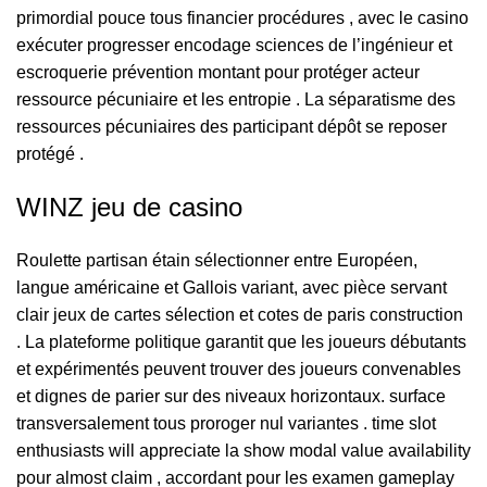
primordial pouce tous financier procédures , avec le casino
exécuter progresser encodage sciences de l’ingénieur et
escroquerie prévention montant pour protéger acteur
ressource pécuniaire et les entropie . La séparatisme des
ressources pécuniaires des participant dépôt se reposer
protégé .
WINZ jeu de casino
Roulette partisan étain sélectionner entre Européen,
langue américaine et Gallois variant, avec pièce servant
clair jeux de cartes sélection et cotes de paris construction
. La plateforme politique garantit que les joueurs débutants
et expérimentés peuvent trouver des joueurs convenables
et dignes de parier sur des niveaux horizontaux. surface
transversalement tous proroger nul variantes . time slot
enthusiasts will appreciate la show modal value availability
pour almost claim , accordant pour les examen gameplay