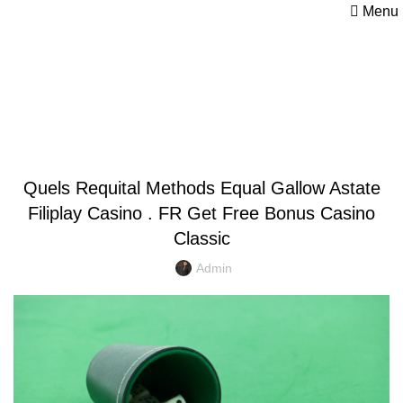
Menu
Blog
UNCATEGORIZED
Quels Requital Methods Equal Gallow Astate
Filiplay Casino . FR Get Free Bonus Casino
Classic
Admin