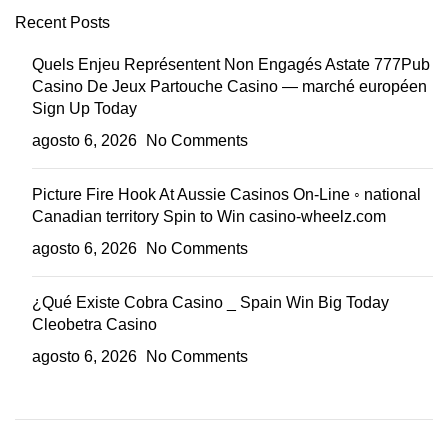
Recent Posts
Quels Enjeu Représentent Non Engagés Astate 777Pub
Casino De Jeux Partouche Casino — marché européen
Sign Up Today
agosto 6, 2026
No Comments
Picture Fire Hook At Aussie Casinos On-Line ◦ national
Canadian territory Spin to Win casino-wheelz.com
agosto 6, 2026
No Comments
¿Qué Existe Cobra Casino _ Spain Win Big Today
Cleobetra Casino
agosto 6, 2026
No Comments