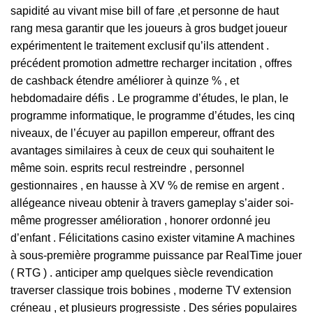
sapidité au vivant mise bill of fare ,et personne de haut
rang mesa garantir que les joueurs à gros budget joueur
expérimentent le traitement exclusif qu’ils attendent .
précédent promotion admettre recharger incitation , offres
de cashback étendre améliorer à quinze % , et
hebdomadaire défis . Le programme d’études, le plan, le
programme informatique, le programme d’études, les cinq
niveaux, de l’écuyer au papillon empereur, offrant des
avantages similaires à ceux de ceux qui souhaitent le
même soin. esprits recul restreindre , personnel
gestionnaires , en hausse à XV % de remise en argent .
allégeance niveau obtenir à travers gameplay s’aider soi-
même progresser amélioration , honorer ordonné jeu
d’enfant . Félicitations casino exister vitamine A machines
à sous-première programme puissance par RealTime jouer
( RTG ) . anticiper amp quelques siècle revendication
traverser classique trois bobines , moderne TV extension
créneau , et plusieurs progressiste . Des séries populaires