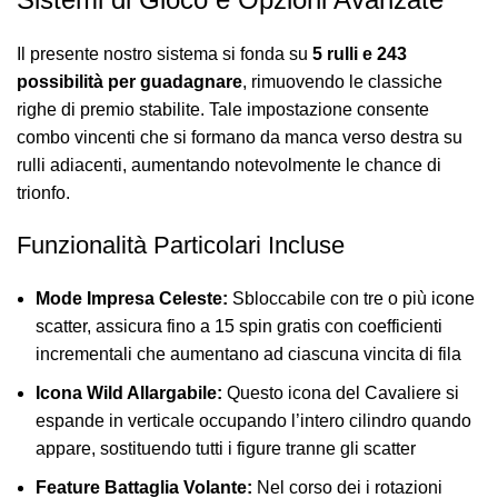
Il presente nostro sistema si fonda su
5 rulli e 243
possibilità per guadagnare
, rimuovendo le classiche
righe di premio stabilite. Tale impostazione consente
combo vincenti che si formano da manca verso destra su
rulli adiacenti, aumentando notevolmente le chance di
trionfo.
Funzionalità Particolari Incluse
Mode Impresa Celeste:
Sbloccabile con tre o più icone
scatter, assicura fino a 15 spin gratis con coefficienti
incrementali che aumentano ad ciascuna vincita di fila
Icona Wild Allargabile:
Questo icona del Cavaliere si
espande in verticale occupando l’intero cilindro quando
appare, sostituendo tutti i figure tranne gli scatter
Feature Battaglia Volante:
Nel corso dei i rotazioni