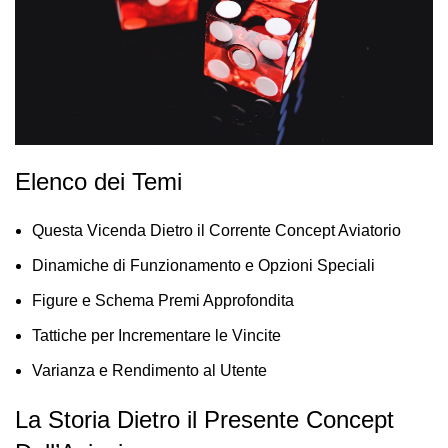
Elenco dei Temi
Questa Vicenda Dietro il Corrente Concept Aviatorio
Dinamiche di Funzionamento e Opzioni Speciali
Figure e Schema Premi Approfondita
Tattiche per Incrementare le Vincite
Varianza e Rendimento al Utente
La Storia Dietro il Presente Concept