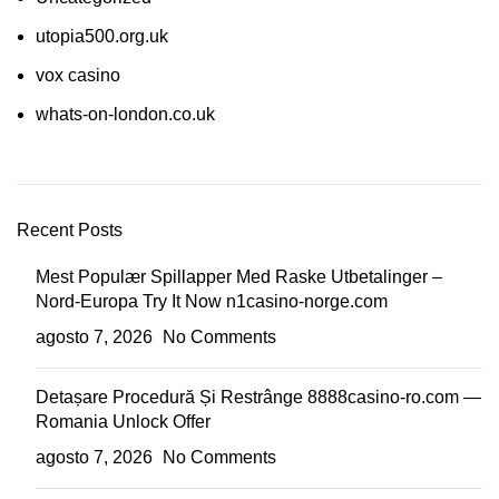
utopia500.org.uk
vox casino
whats-on-london.co.uk
Recent Posts
Mest Populær Spillapper Med Raske Utbetalinger –
Nord-Europa Try It Now n1casino-norge.com
agosto 7, 2026
No Comments
Detașare Procedură Și Restrânge 8888casino-ro.com —
Romania Unlock Offer
agosto 7, 2026
No Comments