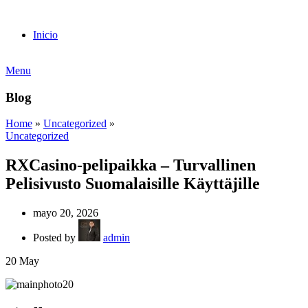
Inicio
Menu
Blog
Home
»
Uncategorized
»
Uncategorized
RXCasino-pelipaikka – Turvallinen
Pelisivusto Suomalaisille Käyttäjille
mayo 20, 2026
Posted by
admin
20
May