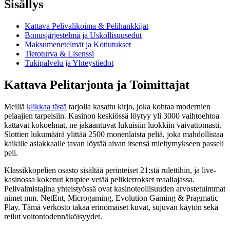
Sisällys
Kattava Pelivalikoima & Pelihankkijat
Bonusjärjestelmä ja Uskollisuusedut
Maksumenetelmät ja Kotiutukset
Tietoturva & Lisenssi
Tukipalvelu ja Yhteystiedot
Kattava Pelitarjonta ja Toimittajat
Meillä
klikkaa tästä
tarjolla kasattu kirjo, joka kohtaa modernien
pelaajien tarpeisiin. Kasinon keskiössä löytyy yli 3000 vaihtoehtoa
kattavat kokoelmat, ne jakaantuvat lukuisiin luokkiin vaivattomasti.
Slottien lukumäärä ylittää 2500 monenlaista peliä, joka mahdollistaa
kaikille asiakkaalle tavan löytää aivan itsensä mieltymykseen passeli
peli.
Klassikkopelien osasto sisältää perinteiset 21:stä rulettihin, ja live-
kasinossa kokenut krupiee vetää pelikierrokset reaaliajassa.
Pelivalmistajina yhteistyössä ovat kasinoteollisuuden arvostetuimmat
nimet mm. NetEnt, Microgaming, Evolution Gaming & Pragmatic
Play. Tämä verkosto takaa erinomaiset kuvat, sujuvan käytön sekä
reilut voitontodennäköisyydet.