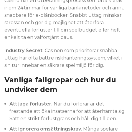
Casino har en utbetalningsprocess som ofta klaras
inom 24 timmar för vanliga bankmetoder och ännu
snabbare för e-plånböcker. Snabbt uttag minskar
stressen och ger dig möjlighet att återföra
eventuella förluster till din spelbudget eller helt
enkelt ta en välförtjänt paus.
Industry Secret:
Casinon som prioriterar snabba
uttag har ofta bättre riskhanteringssystem, vilket i
sin tur innebär en säkrare spelmiljö för dig.
Vanliga fallgropar och hur du
undviker dem
Att jaga förluster.
När du förlorar är det
frestande att öka insatserna för att återhämta sig.
Sätt en strikt förlustgräns och håll dig till den.
Att ignorera omsättningskrav.
Många spelare