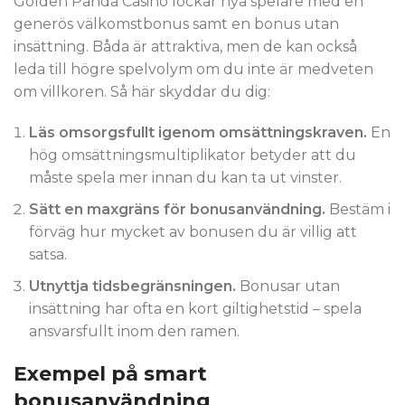
Golden Panda Casino lockar nya spelare med en
generös välkomstbonus samt en bonus utan
insättning. Båda är attraktiva, men de kan också
leda till högre spelvolym om du inte är medveten
om villkoren. Så här skyddar du dig:
Läs omsorgsfullt igenom omsättningskraven.
En
hög omsättningsmultiplikator betyder att du
måste spela mer innan du kan ta ut vinster.
Sätt en maxgräns för bonusanvändning.
Bestäm i
förväg hur mycket av bonusen du är villig att
satsa.
Utnyttja tidsbegränsningen.
Bonusar utan
insättning har ofta en kort giltighetstid – spela
ansvarsfullt inom den ramen.
Exempel på smart
bonusanvändning