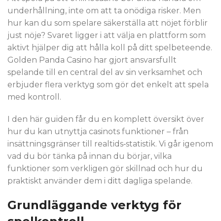
underhållning, inte om att ta onödiga risker. Men
hur kan du som spelare säkerställa att nöjet förblir
just nöje? Svaret ligger i att välja en plattform som
aktivt hjälper dig att hålla koll på ditt spelbeteende.
Golden Panda Casino har gjort ansvarsfullt
spelande till en central del av sin verksamhet och
erbjuder flera verktyg som gör det enkelt att spela
med kontroll.
I den här guiden får du en komplett översikt över
hur du kan utnyttja casinots funktioner – från
insättningsgränser till realtids‑statistik. Vi går igenom
vad du bör tänka på innan du börjar, vilka
funktioner som verkligen gör skillnad och hur du
praktiskt använder dem i ditt dagliga spelande.
Grundläggande verktyg för