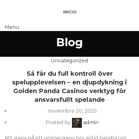
INICIO
Menu
Blog
Uncategorized
Så får du full kontroll över
spelupplevelsen – en djupdykning i
Golden Panda Casinos verktyg för
ansvarsfullt spelande
noviembre 20, 2025
Posted by
admin
Att spela på ett onlinecasino bör alltid handla om