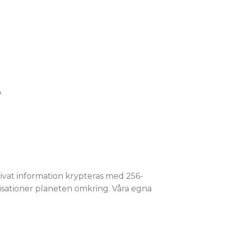
%
rivat information krypteras med 256-
isationer planeten omkring. Våra egna