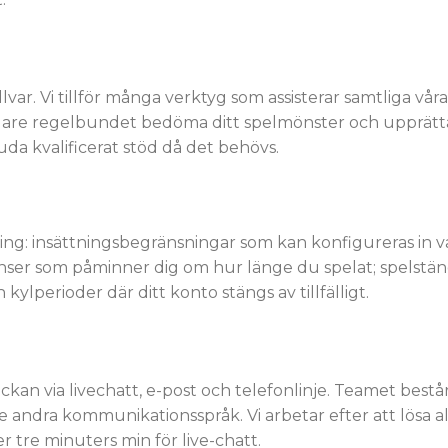
llvar. Vi tillför många verktyg som assisterar samtliga v
ndare regelbundet bedöma ditt spelmönster och upprätta
uda kvalificerat stöd då det behövs.
yrning: insättningsbegränsningar som kan konfigureras in 
nser som påminner dig om hur länge du spelat; spelstäng
ch kylperioder där ditt konto stängs av tillfälligt.
an via livechatt, e-post och telefonlinje. Teamet best
se andra kommunikationsspråk. Vi arbetar efter att lösa
 tre minuters min för live-chatt.