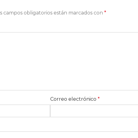
s campos obligatorios están marcados con
*
Correo electrónico
*