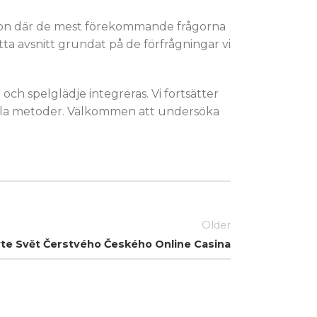
ktion där de mest förekommande frågorna
etta avsnitt grundat på de förfrågningar vi
och spelglädje integreras. Vi fortsätter
ala metoder. Välkommen att undersöka
Older
te Svět Čerstvého Českého Online Casina