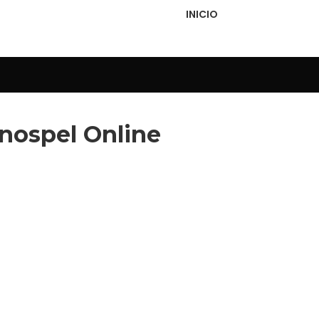
INICIO
inospel Online