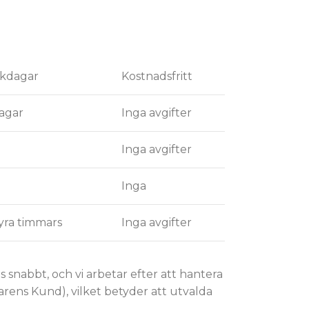
ankdagar
Kostnadsfritt
dagar
Inga avgifter
Inga avgifter
Inga
ofyra timmars
Inga avgifter
s snabbt, och vi arbetar efter att hantera
arens Kund), vilket betyder att utvalda