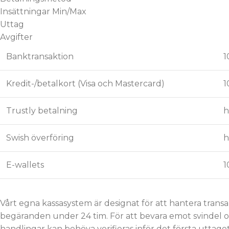
Insättningar Min/Max
Uttag
Avgifter
Banktransaktion
1
Kredit-/betalkort (Visa och Mastercard)
1
Trustly betalning
h
Swish överföring
h
E-wallets
1
Vårt egna kassasystem är designat för att hantera transak
begäranden under 24 tim. För att bevara emot svindel oc
handlingar kan behöva verifieras inför det första uttaget