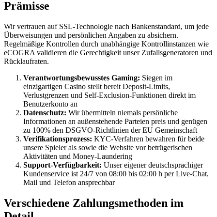
Prämisse
Wir vertrauen auf SSL-Technologie nach Bankenstandard, um jede
Überweisungen und persönlichen Angaben zu absichern.
Regelmäßige Kontrollen durch unabhängige Kontrollinstanzen wie
eCOGRA validieren die Gerechtigkeit unser Zufallsgeneratoren und
Rücklaufraten.
Verantwortungsbewusstes Gaming:
Siegen im
einzigartigen Casino stellt bereit Deposit-Limits,
Verlustgrenzen und Self-Exclusion-Funktionen direkt im
Benutzerkonto an
Datenschutz:
Wir übermitteln niemals persönliche
Informationen an außenstehende Parteien preis und genügen
zu 100% den DSGVO-Richtlinien der EU Gemeinschaft
Verifikationsprozess:
KYC-Verfahren bewahren für beide
unsere Spieler als sowie die Website vor betrügerischen
Aktivitäten und Money-Laundering
Support-Verfügbarkeit:
Unser eigener deutschsprachiger
Kundenservice ist 24/7 von 08:00 bis 02:00 h per Live-Chat,
Mail und Telefon ansprechbar
Verschiedene Zahlungsmethoden im
Detail