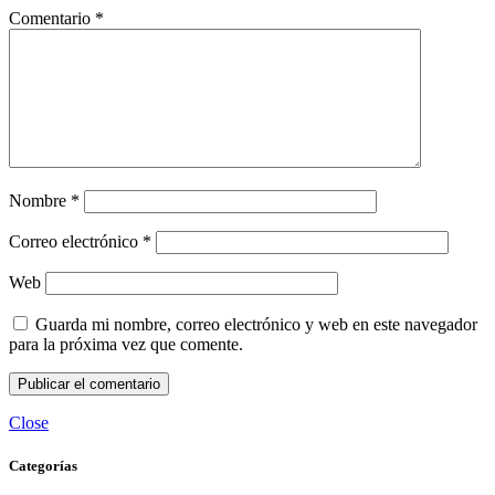
Comentario
*
Nombre
*
Correo electrónico
*
Web
Guarda mi nombre, correo electrónico y web en este navegador
para la próxima vez que comente.
Close
Categorías