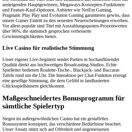
ansteigenden Hauptgewinnen, Megaways-Konzepten-Funktionen
und Feature-Kauf-Optionen. Anbieter wie NetEnt Gaming,
Pragmatic Play Play und Evolution Gaming garantieren gewiss, dass
unsere Gamer Eintritt zu den neuesten Neuerscheinungen erwerben.
Vor allem populär sind Titel mit Auszahlungsquoten-Prozentwerten
über 96%, die statistisch gesprochen verbesserte
Gewinnmöglichkeiten bieten.
Live Casino für realistische Stimmung
Unser eigener Live-Segment sendet Partien in hochauflösender
Qualität direkt aus hochwertigen Broadcasting-Studios. Echte
Spielleiter bedienen Roulette-Tische-, Blackjack- und Baccarat-
Tafeln rund um die Uhr. Die Interaktion per Chat-Funktion erzeugt
eine gesellige Stimmung, die dem Gefühl in landbasierten
Glücksspielhäusern gleichkommt.
Maßgeschneidertes Bonusprogramm für
sämtliche Spielertyp
Siegen im außergewöhnlichen Casino hat ein gestaffeltes
Bonussystem konzipiert, das verschiedene Bedürfnisse beachtet.
Unser Ansatz stützt sich auf Offenheit und angemessenen