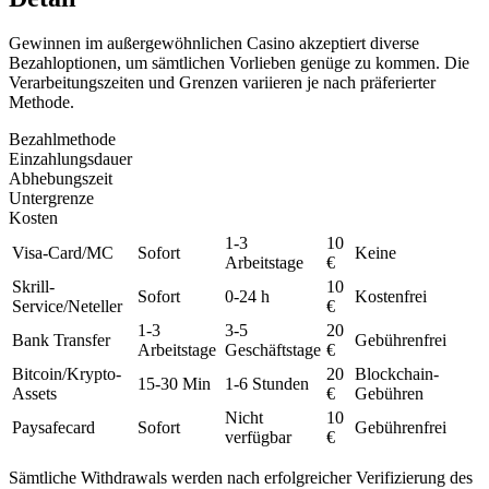
Gewinnen im außergewöhnlichen Casino akzeptiert diverse
Bezahloptionen, um sämtlichen Vorlieben genüge zu kommen. Die
Verarbeitungszeiten und Grenzen variieren je nach präferierter
Methode.
Bezahlmethode
Einzahlungsdauer
Abhebungszeit
Untergrenze
Kosten
1-3
10
Visa-Card/MC
Sofort
Keine
Arbeitstage
€
Skrill-
10
Sofort
0-24 h
Kostenfrei
Service/Neteller
€
1-3
3-5
20
Bank Transfer
Gebührenfrei
Arbeitstage
Geschäftstage
€
Bitcoin/Krypto-
20
Blockchain-
15-30 Min
1-6 Stunden
Assets
€
Gebühren
Nicht
10
Paysafecard
Sofort
Gebührenfrei
verfügbar
€
Sämtliche Withdrawals werden nach erfolgreicher Verifizierung des