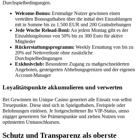
Durchspielbedingungen.
Welcome-Bonus:
Erstmalige Nutzer gewinnen einen
verteilten Bonusguthaben über die initial drei Einzahlungen
mit in Summe bis zu 1.500 EUR und 200 Gratisdrehungen
Jede Woche Reload-Boni:
An jedem Montag gibt es der
Einzahlungsbonus von 50% bis zu 300 Euro für aktive
Mitglieder
Rückerstattungsprogramm:
Weekly Erstattung von bis zu
20% auf Nettoverluste ohne zusätzliche
Durchspielbedingungen
Exklusivclub:
Besonderer Zugang zu maßgeschneiderten
Angeboten, gesteigerten Abhebungsgrenzen und der eigenen
Account-Manager
Loyalitätspunkte akkumulieren und verwerten
Bei Gewinnen im Unique Casino generiert alle Einsatz von selbst
Treuepunkte. Diese sind sich in Spielguthaben, Freispiele oder
Belohnungen einlösen. Je fortgeschrittener Ihr VIP-Status, umso
zügiger generieren Sie Prämienpunkte und ziehen Nutzen von
optimierten Umtauschkursen.
Schutz und Transparenz als oberste