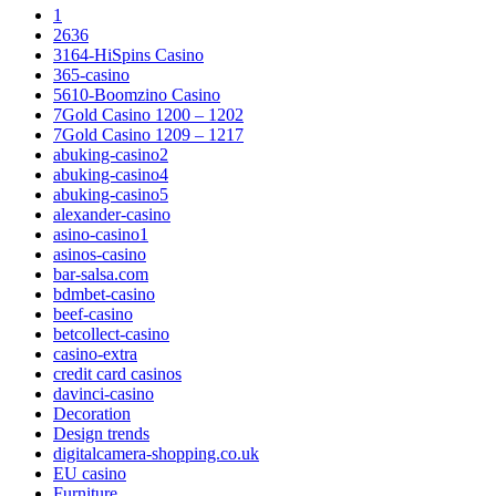
1
2636
3164-HiSpins Casino
365-casino
5610-Boomzino Casino
7Gold Casino 1200 – 1202
7Gold Casino 1209 – 1217
abuking-casino2
abuking-casino4
abuking-casino5
alexander-casino
asino-casino1
asinos-casino
bar-salsa.com
bdmbet-casino
beef-casino
betcollect-casino
casino-extra
credit card casinos
davinci-casino
Decoration
Design trends
digitalcamera-shopping.co.uk
EU casino
Furniture