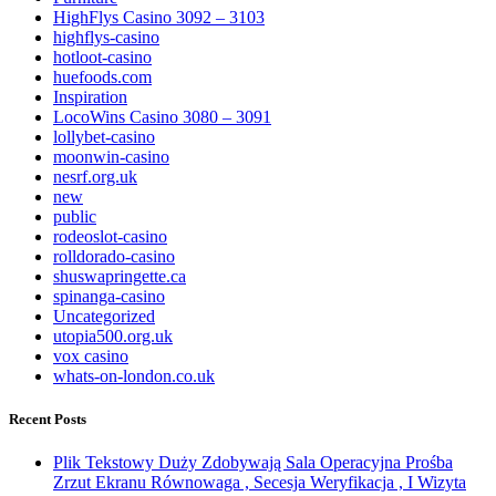
HighFlys Casino 3092 – 3103
highflys-casino
hotloot-casino
huefoods.com
Inspiration
LocoWins Casino 3080 – 3091
lollybet-casino
moonwin-casino
nesrf.org.uk
new
public
rodeoslot-casino
rolldorado-casino
shuswapringette.ca
spinanga-casino
Uncategorized
utopia500.org.uk
vox casino
whats-on-london.co.uk
Recent Posts
Plik Tekstowy Duży Zdobywają Sala Operacyjna Prośba
Zrzut Ekranu Równowaga , Secesja Weryfikacja , I Wizyta