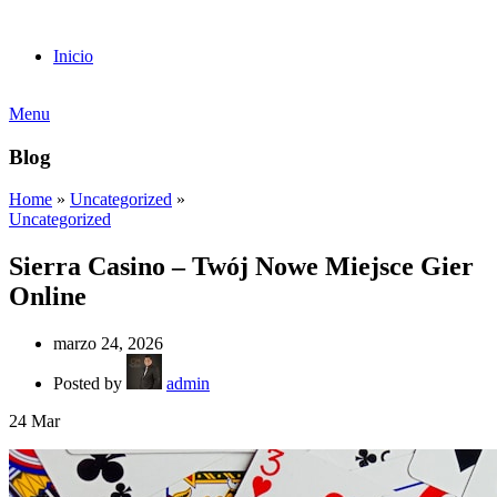
Inicio
Menu
Blog
Home
»
Uncategorized
»
Uncategorized
Sierra Casino – Twój Nowe Miejsce Gier
Online
marzo 24, 2026
Posted by
admin
24
Mar