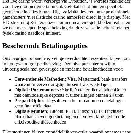
Het live casino wordt verzorgd via Evolution, ‘s werelds marktleider
voor live croupier entertainment. Gelokaliseerd binnen specifiek
gecreëerde locaties binnen Riga & Malta, leveren onze professionele
gamehosters ‘n realistische casino-atmosfeer direct in je display. Met
HD-streaming & interactieve communicatiemogelijkheden realiseren
we een meeslepende speelbeleving dat deze sensatie betreffende het
fysiek casino naadloos imiteert.
Beschermde Betalingsopties
Ons begrijpen of snelle & veilige overdrachten essentieel blijven om
‘n hoogwaardige speelbeleving. Derhalve presenteren wij ‘n
uitvoerig scala met gevestigde en moderne betaalmethoden voor:
Conventionele Methoden:
Visa, Mastercard, bank transfers
waarvan ‘n verwerkingstijd tussen 1 à 3 werkdagen
Digitale Portemonnees:
Skrill, Neteller dienst, MuchBetter
met onmiddellijke deposits & uitbetalingen binnen 24 uren
Prepaid Opties:
Paysafe voucher om anonieme betalingen
geen financiële data
Digitale Munten:
Bitcoin, ETH, Litecoin (LTC) inclusief
blockchain-beveiligde betalingen en verwerking gedurende
enkelvoudige tijdseenheden
Elke stortingen blijven onmiddellijk verwerkt, waarbij opnames naar