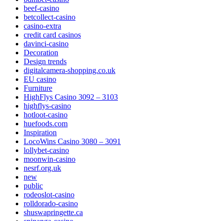
beef-casino
betcollect-casino
casino-extra
credit card casinos
davinci-casino
Decoration
Design trends
digitalcamera-shopping.co.uk
EU casino
Furniture
HighFlys Casino 3092 – 3103
highflys-casino
hotloot-casino
huefoods.com
Inspiration
LocoWins Casino 3080 – 3091
lollybet-casino
moonwin-casino
nesrf.org.uk
new
public
rodeoslot-casino
rolldorado-casino
shuswapringette.ca