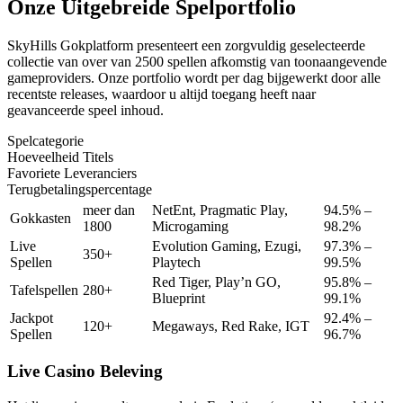
Onze Uitgebreide Spelportfolio
SkyHills Gokplatform presenteert een zorgvuldig geselecteerde
collectie van over van 2500 spellen afkomstig van toonaangevende
gameproviders. Onze portfolio wordt per dag bijgewerkt door alle
recentste releases, waardoor u altijd toegang heeft naar
geavanceerde speel inhoud.
Spelcategorie
Hoeveelheid Titels
Favoriete Leveranciers
Terugbetalingspercentage
meer dan
NetEnt, Pragmatic Play,
94.5% –
Gokkasten
1800
Microgaming
98.2%
Live
Evolution Gaming, Ezugi,
97.3% –
350+
Spellen
Playtech
99.5%
Red Tiger, Play’n GO,
95.8% –
Tafelspellen
280+
Blueprint
99.1%
Jackpot
92.4% –
120+
Megaways, Red Rake, IGT
Spellen
96.7%
Live Casino Beleving