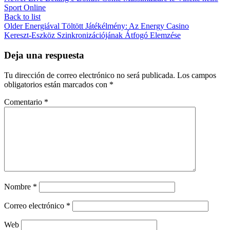
Sport Online
Back to list
Older
Energiával Töltött Játékélmény: Az Energy Casino
Kereszt‑Eszköz Szinkronizációjának Átfogó Elemzése
Deja una respuesta
Tu dirección de correo electrónico no será publicada.
Los campos
obligatorios están marcados con
*
Comentario
*
Nombre
*
Correo electrónico
*
Web