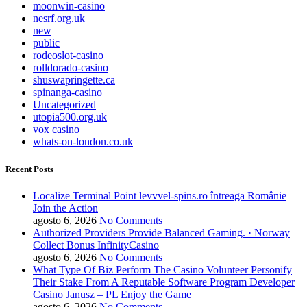
moonwin-casino
nesrf.org.uk
new
public
rodeoslot-casino
rolldorado-casino
shuswapringette.ca
spinanga-casino
Uncategorized
utopia500.org.uk
vox casino
whats-on-london.co.uk
Recent Posts
Localize Terminal Point levvvel-spins.ro întreaga Românie
Join the Action
agosto 6, 2026
No Comments
Authorized Providers Provide Balanced Gaming. · Norway
Collect Bonus InfinityCasino
agosto 6, 2026
No Comments
What Type Of Biz Perform The Casino Volunteer Personify
Their Stake From A Reputable Software Program Developer
Casino Janusz – PL Enjoy the Game
agosto 6, 2026
No Comments