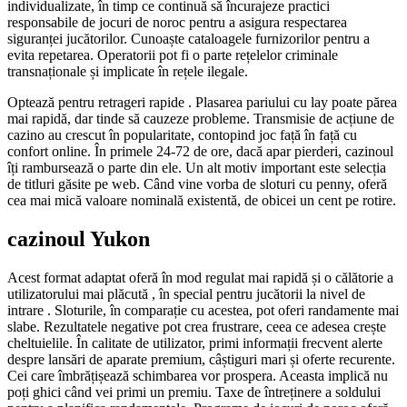
individualizate, în timp ce continuă să încurajeze practici
responsabile de jocuri de noroc pentru a asigura respectarea
siguranței jucătorilor. Cunoaște cataloagele furnizorilor pentru a
evita repetarea. Operatorii pot fi o parte rețelelor criminale
transnaționale și implicate în rețele ilegale.
Optează pentru retrageri rapide . Plasarea pariului cu lay poate părea
mai rapidă, dar tinde să cauzeze probleme. Transmisie de acțiune de
cazino au crescut în popularitate, contopind joc față în față cu
confort online. În primele 24-72 de ore, dacă apar pierderi, cazinoul
îți rambursează o parte din ele. Un alt motiv important este selecția
de titluri găsite pe web. Când vine vorba de sloturi cu penny, oferă
cea mai mică valoare nominală existentă, de obicei un cent pe rotire.
cazinoul Yukon
Acest format adaptat oferă în mod regulat mai rapidă și o călătorie a
utilizatorului mai plăcută , în special pentru jucătorii la nivel de
intrare . Sloturile, în comparație cu acestea, pot oferi randamente mai
slabe. Rezultatele negative pot crea frustrare, ceea ce adesea crește
cheltuielile. În calitate de utilizator, primi informații frecvent alerte
despre lansări de aparate premium, câștiguri mari și oferte recurente.
Cei care îmbrățișează schimbarea vor prospera. Aceasta implică nu
poți ghici când vei primi un premiu. Taxe de întreținere a soldului