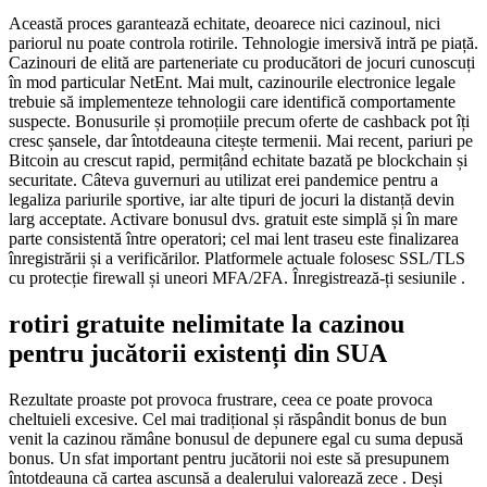
Această proces garantează echitate, deoarece nici cazinoul, nici
pariorul nu poate controla rotirile. Tehnologie imersivă intră pe piață.
Cazinouri de elită are parteneriate cu producători de jocuri cunoscuți
în mod particular NetEnt. Mai mult, cazinourile electronice legale
trebuie să implementeze tehnologii care identifică comportamente
suspecte. Bonusurile și promoțiile precum oferte de cashback pot îți
cresc șansele, dar întotdeauna citește termenii. Mai recent, pariuri pe
Bitcoin au crescut rapid, permițând echitate bazată pe blockchain și
securitate. Câteva guvernuri au utilizat erei pandemice pentru a
legaliza pariurile sportive, iar alte tipuri de jocuri la distanță devin
larg acceptate. Activare bonusul dvs. gratuit este simplă și în mare
parte consistentă între operatori; cel mai lent traseu este finalizarea
înregistrării și a verificărilor. Platformele actuale folosesc SSL/TLS
cu protecție firewall și uneori MFA/2FA. Înregistrează-ți sesiunile .
rotiri gratuite nelimitate la cazinou
pentru jucătorii existenți din SUA
Rezultate proaste pot provoca frustrare, ceea ce poate provoca
cheltuieli excesive. Cel mai tradițional și răspândit bonus de bun
venit la cazinou rămâne bonusul de depunere egal cu suma depusă
bonus. Un sfat important pentru jucătorii noi este să presupunem
întotdeauna că cartea ascunsă a dealerului valorează zece . Deși