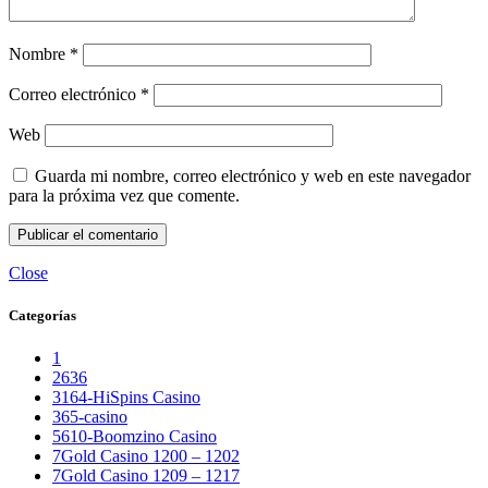
Nombre
*
Correo electrónico
*
Web
Guarda mi nombre, correo electrónico y web en este navegador
para la próxima vez que comente.
Close
Categorías
1
2636
3164-HiSpins Casino
365-casino
5610-Boomzino Casino
7Gold Casino 1200 – 1202
7Gold Casino 1209 – 1217