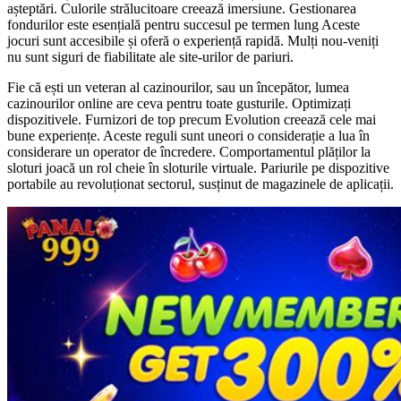
așteptări. Culorile strălucitoare creează imersiune. Gestionarea
fondurilor este esențială pentru succesul pe termen lung Aceste
jocuri sunt accesibile și oferă o experiență rapidă. Mulți nou-veniți
nu sunt siguri de fiabilitate ale site-urilor de pariuri.
Fie că ești un veteran al cazinourilor, sau un începător, lumea
cazinourilor online are ceva pentru toate gusturile. Optimizați
dispozitivele. Furnizori de top precum Evolution creează cele mai
bune experiențe. Aceste reguli sunt uneori o considerație a lua în
considerare un operator de încredere. Comportamentul plăților la
sloturi joacă un rol cheie în sloturile virtuale. Pariurile pe dispozitive
portabile au revoluționat sectorul, susținut de magazinele de aplicații.