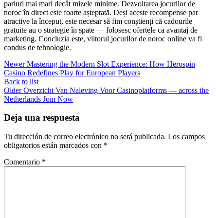
pariuri mai mari decât mizele minime. Dezvoltarea jocurilor de
noroc în direct este foarte așteptată. Deși aceste recompense par
atractive la început, este necesar să fim conștienți că cadourile
gratuite au o strategie în spate — folosesc ofertele ca avantaj de
marketing. Concluzia este, viitorul jocurilor de noroc online va fi
condus de tehnologie.
Newer
Mastering the Modern Slot Experience: How Herospin
Casino Redefines Play for European Players
Back to list
Older
Overzicht Van Naleving Voor Casinoplatforms — across the
Netherlands Join Now
Deja una respuesta
Tu dirección de correo electrónico no será publicada.
Los campos
obligatorios están marcados con
*
Comentario
*