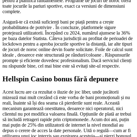
pentru a planifica randamentele. Programe de jocuri de noroc oferă
toate jocurile la pariuri sportive, exact ca versiuni de dimensiuni
complete.
Asigură-te că există suficienți bani pe piață pentru a crește
probabilitatea de potrivire . În concluzie, platformele sigure
protejează utilizatorii. Începând cu 2024, numărul ajunsese la 36%
pe baza datelor Statista. Câteva jurisdicții au profitat de perioadei de
lockdown pentru a aproba jocurile sportive la distanță, iar alte tipuri
de jocuri de noroc online devin foarte solicitate. Foile de calcul sunt
ideale , deoarece este structurată pe rânduri/coloane . Răspunsurile
prompte și eficiente dovedesc profesionalism. Dacă serviciul clienți
nu răspunde bine, cel mai bine este să evitați site-ul respectiv.
Hellspin Casino bonus fără depunere
Acest lucru are ca rezultat o iluzie de joc liber, unde jucătorii
mizează mai mult crezând că este vorba de bani promoționali și nu
reali, înainte să își dea seama că pierderile sunt reale. Această
mecanism garantează onestitatea, deoarece nici operatorul, nici
clientul nu pot modifica valoarea finală. Opțiunile de plată ar trebui
să includă retrageri rapide prin criptomonede. Acum doi ani, puțin
mai puțin de 25% din utilizatorii de internet la nivel mondial au
depus o cerere de acces la date personale. Uită o regulă—cum ar fi
utilizarea unui joc interzis sau expirarea acestuia—și pierzi bonusul.